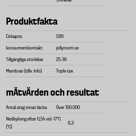
Snowfall
Produktfakta
Cirkapris
599
konsumentkontakt
jollyroom.se
Tillgängliga storlekar
25-36
Membran (tillv. Info)
Triple-tex
mÄtvÄrden och resultat
Antal steg innan läcka
Över 100.000
Nedkylning efter 0,5h vid -17°C
6,3
(°C)