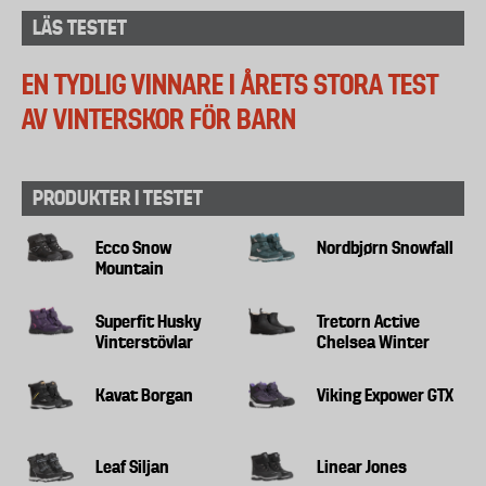
LÄS TESTET
EN TYDLIG VINNARE I ÅRETS STORA TEST
AV VINTERSKOR FÖR BARN
PRODUKTER I TESTET
Ecco Snow
Nordbjørn Snowfall
Mountain
Superfit Husky
Tretorn Active
Vinterstövlar
Chelsea Winter
Kavat Borgan
Viking Expower GTX
Leaf Siljan
Linear Jones