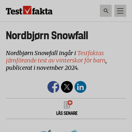
Hoppa
till
huvudinnehåll
HEM & HUSHÅLL
TEKNIK
LIVSMEDEL
VERKTYG & TRÄDGÅRDSREDSK
Huvudmeny
Nordbjørn Snowfall
ny
Nordbjørn Snowfall ingår i
Testfaktas
jämförande test av vinterskor för barn
,
publicerat i november 2024.
LÄS SENARE