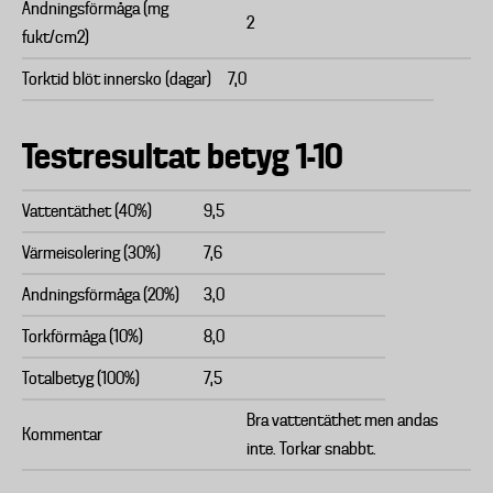
Andningsförmåga (mg
2
fukt/cm2)
Torktid blöt innersko (dagar)
7,0
Testresultat betyg 1-10
Vattentäthet (40%)
9,5
Värmeisolering (30%)
7,6
Andningsförmåga (20%)
3,0
Torkförmåga (10%)
8,0
Totalbetyg (100%)
7,5
Bra vattentäthet men andas
Kommentar
inte. Torkar snabbt.