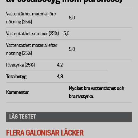
Vattentäthet material före
5,0
nötning (25%)
Vattentäthet sömmar (25%)
5,0
Vattentäthet material efter
5,0
nötning (25%)
Rivstyrka (25%)
4,2
Totalbetyg
4,8
Mycket bra vattentäthet och
Kommentar
bra rivstyrka.
LÄS TESTET
FLERA GALONISAR LÄCKER