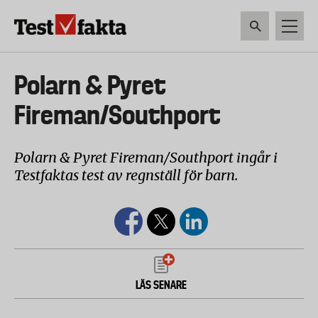
Hoppa
till
huvudinnehåll
HEM & HUSHÅLL
TEKNIK
LIVSMEDEL
VERKTYG & TRÄDGÅRDSREDSK
Huvudmeny
Polarn & Pyret
ny
Fireman/Southport
Polarn & Pyret Fireman/Southport ingår i
Testfaktas test av regnställ för barn.
LÄS SENARE