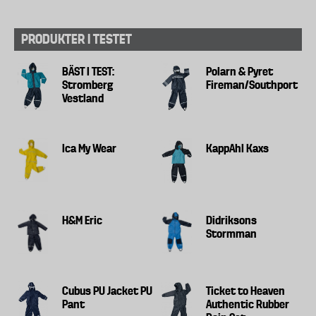
PRODUKTER I TESTET
BÄST I TEST:
Polarn & Pyret
Stromberg
Fireman/Southport
Vestland
Ica My Wear
KappAhl Kaxs
H&M Eric
Didriksons
Stormman
Cubus PU Jacket PU
Ticket to Heaven
Pant
Authentic Rubber