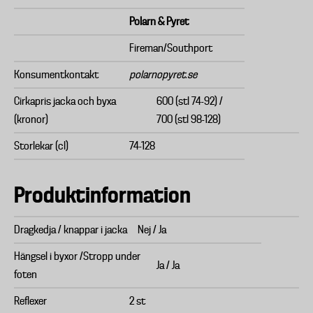
Polarn & Pyret
Fireman/Southport
Konsumentkontakt
polarnopyret.se
Cirkapris jacka och byxa
600 (stl 74-92) /
(kronor)
700 (stl 98-128)
Storlekar (cl)
74-128
Produktinformation
Dragkedja / knappar i jacka
Nej / Ja
Hängsel i byxor /Stropp under
Ja / Ja
foten
Reflexer
2 st