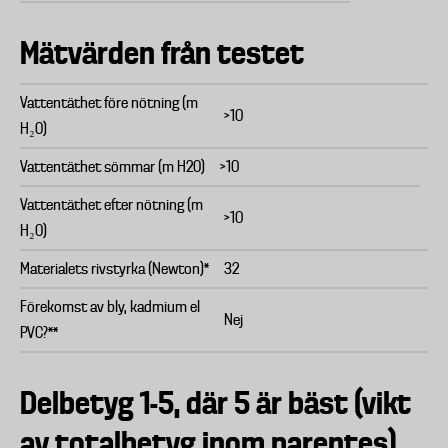
Mätvärden från testet
Vattentäthet före nötning (m
>10
H₂O)
Vattentäthet sömmar (m H2O)
>10
Vattentäthet efter nötning (m
>10
H₂O)
Materialets rivstyrka (Newton)*
32
Förekomst av bly, kadmium el
Nej
PVC?**
Delbetyg 1-5, där 5 är bäst (vikt
av totalbetyg inom parentes)