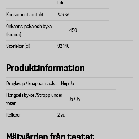
Eric
Konsumentkontakt
hm.se
Cirkapris jacka och byxa
450
(kronor)
Storlekar (cl)
92-140
Produktinformation
Dragkedja / knappar i jacka
Nej / Ja
Hängsel i byxor /Stropp under
Ja / Ja
foten
Reflexer
2 st
Mätvärden från testet