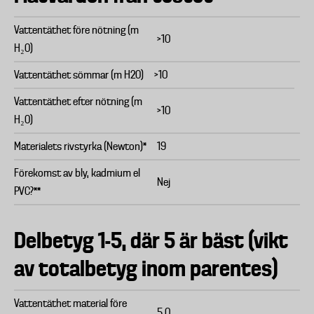
Vattentäthet före nötning (m
>10
H₂O)
Vattentäthet sömmar (m H2O)
>10
Vattentäthet efter nötning (m
>10
H₂O)
Materialets rivstyrka (Newton)*
19
Förekomst av bly, kadmium el
Nej
PVC?**
Delbetyg 1-5, där 5 är bäst (vikt
av totalbetyg inom parentes)
Vattentäthet material före
5,0