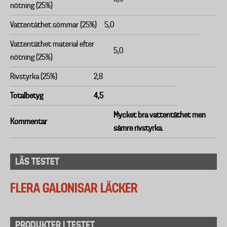
nötning (25%)
Vattentäthet sömmar (25%)
5,0
Vattentäthet material efter
5,0
nötning (25%)
Rivstyrka (25%)
2,8
Totalbetyg
4,5
Mycket bra vattentäthet men
Kommentar
sämre rivstyrka.
LÄS TESTET
FLERA GALONISAR LÄCKER
PRODUKTER I TESTET