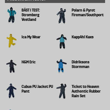
BÄST I TEST:
Polarn & Pyret
Stromberg
Fireman/Southport
Vestland
Ica My Wear
KappAhl Kaxs
H&M Eric
Didriksons
Stormman
Cubus PU Jacket PU
Ticket to Heaven
Pant
Authentic Rubber
Rain Set