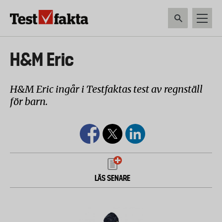
Hoppa
till
huvudinnehåll
HEM & HUSHÅLL
TEKNIK
LIVSMEDEL
VERKTYG & TRÄDGÅRDSREDSK
Huvudmeny
H&M Eric
ny
H&M Eric ingår i Testfaktas test av regnställ
för barn.
LÄS SENARE