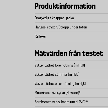
Produktinformation
Dragkedja / knappar i jacka
Hängsel i byxor /Stropp under foten
Reflexer
Mätvärden från testet
Vattentäthet före nötning (m H₂O)
Vattentäthet sömmar (m H2O)
Vattentäthet efter nötning (m H₂O)
Materialets rivstyrka (Newton)*
Förekomst av bly, kadmium el PVC?**