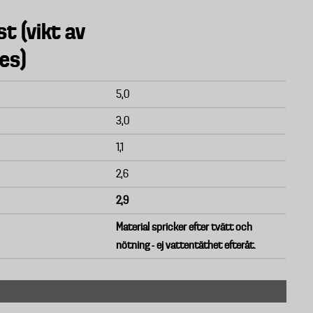
st (vikt av
es)
5,0
3,0
1,1
2,6
2,9
Material spricker efter tvätt och
nötning - ej vattentäthet efteråt.