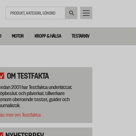
Sök
D
MOTOR
KROPP & HÄLSA
TESTARKIV
OM TESTFAKTA
edan 2001 har Testfakta underlättat
öpbeslut och påverkat tillverkare
enom oberoende tester, guider och
ournalistik.
äs mer om Testfakta.
NYHETSBREV