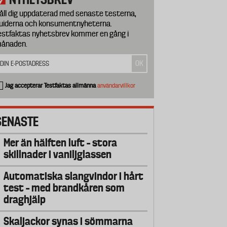
åll dig uppdaterad med senaste testerna,
uiderna och konsumentnyheterna.
estfaktas nyhetsbrev kommer en gång i
ånaden.
Jag accepterar Testfaktas allmänna
användarvillkor
SENASTE
Mer än hälften luft – stora
skillnader i vaniljglassen
Automatiska slangvindor i hårt
test – med brandkåren som
draghjälp
Skaljackor synas i sömmarna