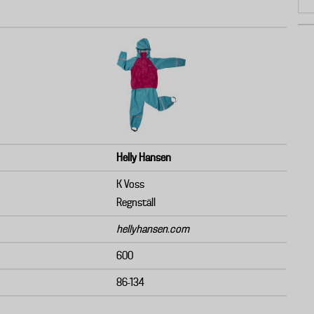
Helly Hansen
K Voss
Regnställ
hellyhansen.com
600
86-134