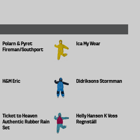
Polarn & Pyret
Ica My Wear
Fireman/Southport
H&M Eric
Didriksons Stormman
Ticket to Heaven
Helly Hansen K Voss
Authentic Rubber Rain
Regnställ
Set