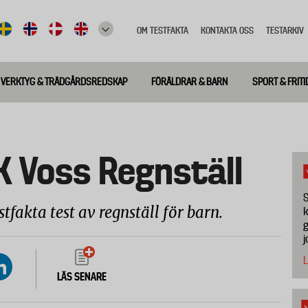
OM TESTFAKTA
KONTAKTA OSS
TESTARKIV
Top
meny
VERKTYG & TRÄDGÅRDSREDSKAP
FÖRÄLDRAR & BARN
SPORT & FRITI
K Voss Regnställ
S
tfakta test av regnställ för barn.
k
g
j
L
LÄS SENARE