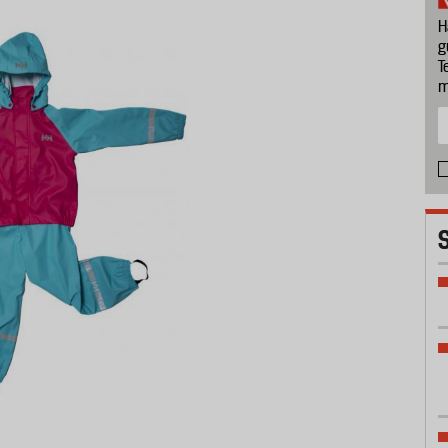
H
g
T
m