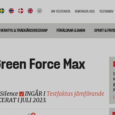
OM TESTFAKTA
KONTAKTA OSS
TESTARKIV
Top
meny
VERKTYG & TRÄDGÅRDSREDSKAP
FÖRÄLDRAR & BARN
SPORT & FRITI
Green Force Max
S
k
g
j
Silence
INGÅR I
Testfaktas jämförande
L
CERAT I JULI 2023.