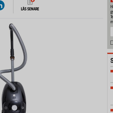
H
LÄS SENARE
g
T
m