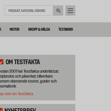
Sök
D
MOTOR
KROPP & HÄLSA
TESTARKIV
OM TESTFAKTA
edan 2001 har Testfakta underlättat
öpbeslut och påverkat tillverkare
enom oberoende tester, guider och
ournalistik.
äs mer om Testfakta.
NYHETSBREV