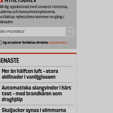
åll dig uppdaterad med senaste testerna,
uiderna och konsumentnyheterna.
estfaktas nyhetsbrev kommer en gång i
ånaden.
Jag accepterar Testfaktas allmänna
användarvillkor
SENASTE
Mer än hälften luft – stora
skillnader i vaniljglassen
Automatiska slangvindor i hårt
test – med brandkåren som
draghjälp
Skaljackor synas i sömmarna