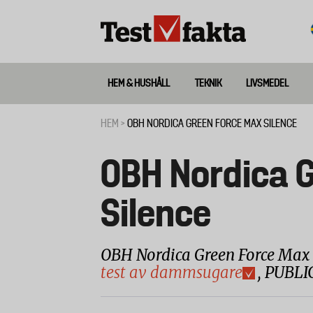
Hoppa
till
huvudinnehåll
HEM & HUSHÅLL
TEKNIK
LIVSMEDEL
Huvudmeny
ny
HEM
OBH NORDICA GREEN FORCE MAX SILENCE
Länkstig
OBH Nordica 
Silence
OBH Nordica Green Force Max 
test av dammsugare
, PUBLI