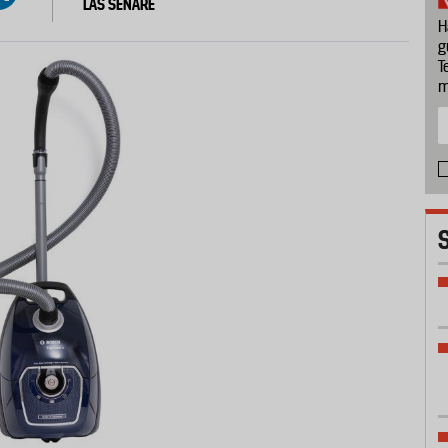
LÄS SENARE
H
g
T
m