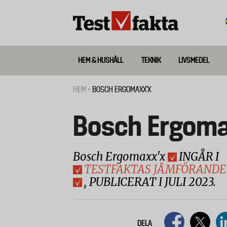
Hoppa
till
huvudinnehåll
HEM & HUSHÅLL
TEKNIK
LIVSMEDEL
Huvudmeny
ny
HEM
BOSCH ERGOMAXX'X
Länkstig
Bosch Ergoma
Bosch Ergomaxx'x
INGÅR I
TESTFAKTAS JÄMFÖRANDE
, PUBLICERAT I JULI 2023.
DELA