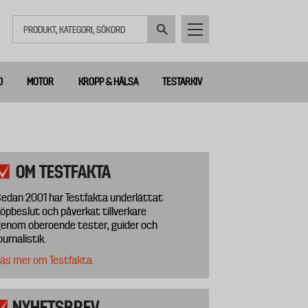
Sök
D
MOTOR
KROPP & HÄLSA
TESTARKIV
OM TESTFAKTA
edan 2001 har Testfakta underlättat
öpbeslut och påverkat tillverkare
enom oberoende tester, guider och
ournalistik.
äs mer om Testfakta.
NYHETSBREV