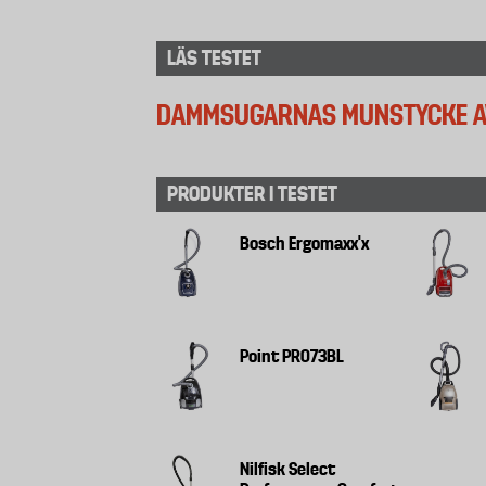
LÄS TESTET
DAMMSUGARNAS MUNSTYCKE AV
PRODUKTER I TESTET
Bosch Ergomaxx'x
Point PRO73BL
Nilfisk Select