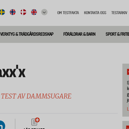
OM TESTFAKTA
KONTAKTA OSS
TESTARKIV
Top
meny
VERKTYG & TRÄDGÅRDSREDSKAP
FÖRÄLDRAR & BARN
SPORT & FRITI
xx'x
S
k
g
 TEST AV DAMMSUGARE
j
L