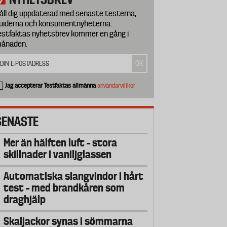
åll dig uppdaterad med senaste testerna,
uiderna och konsumentnyheterna.
estfaktas nyhetsbrev kommer en gång i
ånaden.
Jag accepterar Testfaktas allmänna
användarvillkor
SENASTE
Mer än hälften luft – stora
skillnader i vaniljglassen
Automatiska slangvindor i hårt
test – med brandkåren som
draghjälp
Skaljackor synas i sömmarna