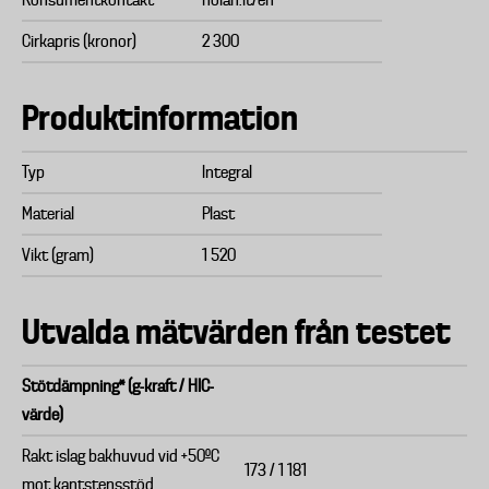
Konsumentkontakt
nolan.it/en
Cirkapris (kronor)
2 300
Produktinformation
Typ
Integral
Material
Plast
Vikt (gram)
1 520
Utvalda mätvärden från testet
Stötdämpning* (g-kraft / HIC-
värde)
Rakt islag bakhuvud vid +50ºC
173 / 1 181
mot kantstensstöd