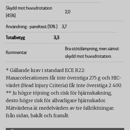
Skydd mot huvudrotation
2,0
(45%)
Användning - paneltest (10% )
3,7
Totalbetyg
3,3
Bra stötdämpning, men sämst
Kommentar
skydd mot huvudrotation.
* Gällande krav i standard ECE R22:
Maxaccelerationen får inte överstiga 275 g och HIC-
värdet (Head Injury Criteria) får inte överstiga 2 400.
** Ju högre töjning och risk för hjärnskakning,
desto högre risk för allvarligare hjärnskador.
Mätvärdena är medelvärden av tre fallriktningar:
från sidan, bakåt och framåt.