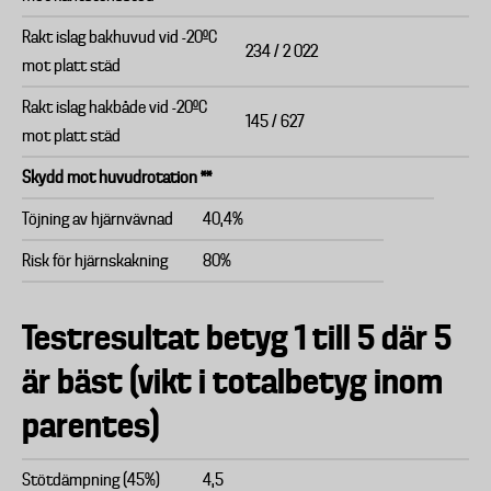
Rakt islag bakhuvud vid -20ºC
234 / 2 022
mot platt städ
Rakt islag hakbåde vid -20ºC
145 / 627
mot platt städ
Skydd mot huvudrotation **
Töjning av hjärnvävnad
40,4%
Risk för hjärnskakning
80%
Testresultat betyg 1 till 5 där 5
är bäst (vikt i totalbetyg inom
parentes)
Stötdämpning (45%)
4,5