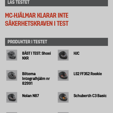
LÄS TESTET
MC-HJÄLMAR KLARAR INTE
SÄKERHETSKRAVEN I TEST
PRODUKTER I TESTET
BÄST I TEST: Shoei
HJC
NXR
Biltema
LS2 FF352 Rookie
Integralhjälm nr
82991
Nolan N87
Schuberth C3 Basic