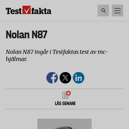
Hoppa
till
huvudinnehåll
HEM & HUSHÅLL
TEKNIK
LIVSMEDEL
VERKTYG & TRÄDGÅRDSREDSK
Huvudmeny
Nolan N87
ny
Nolan N87 ingår i Testfaktas test av mc-
hjälmar.
LÄS SENARE