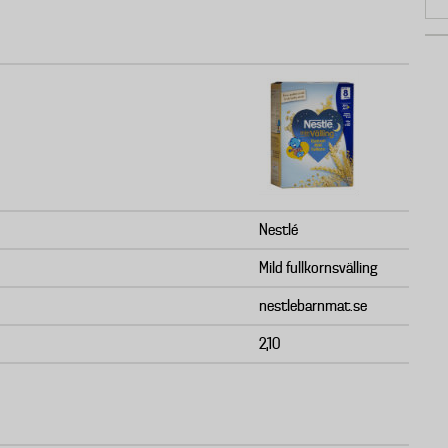
Nestlé
Mild fullkornsvälling
nestlebarnmat.se
2,10