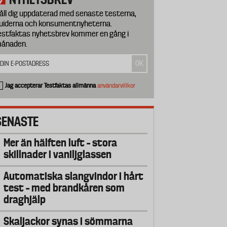
åll dig uppdaterad med senaste testerna,
uiderna och konsumentnyheterna.
estfaktas nyhetsbrev kommer en gång i
ånaden.
Jag accepterar Testfaktas allmänna
användarvillkor
SENASTE
Mer än hälften luft – stora
skillnader i vaniljglassen
Automatiska slangvindor i hårt
test – med brandkåren som
draghjälp
Skaljackor synas i sömmarna