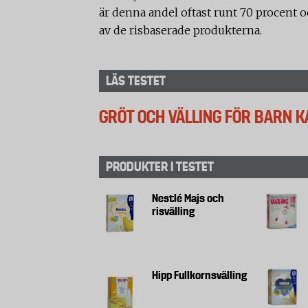
är denna andel oftast runt 70 procent o
av de risbaserade produkterna.
LÄS TESTET
GRÖT OCH VÄLLING FÖR BARN 
PRODUKTER I TESTET
Nestlé Majs och
risvälling
Hipp Fullkornsvälling