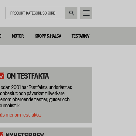
Sök
D
MOTOR
KROPP & HÄLSA
TESTARKIV
OM TESTFAKTA
edan 2001 har Testfakta underlättat
öpbeslut och påverkat tillverkare
enom oberoende tester, guider och
ournalistik.
äs mer om Testfakta.
NYHETSBREV