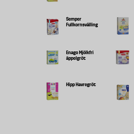
Semper
Fullkornsvälling
Enago Mjölkfri
äppelgröt
Hipp Havregröt