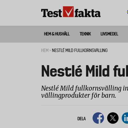
Hoppa
till
huvudinnehåll
HEM & HUSHÅLL
TEKNIK
LIVSMEDEL
Huvudmeny
ny
HEM
NESTLÉ MILD FULLKORNSVÄLLING
Länkstig
Nestlé Mild fu
Nestlé Mild fullkornsvälling in
vällingprodukter för barn.
DELA