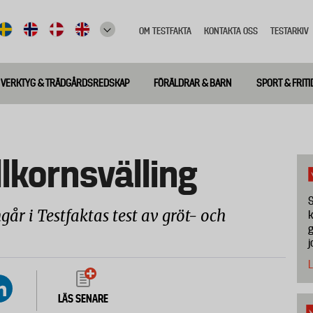
OM TESTFAKTA
KONTAKTA OSS
TESTARKIV
Top
meny
VERKTYG & TRÄDGÅRDSREDSKAP
FÖRÄLDRAR & BARN
SPORT & FRITI
llkornsvälling
S
går i Testfaktas test av gröt- och
k
g
j
L
LÄS SENARE