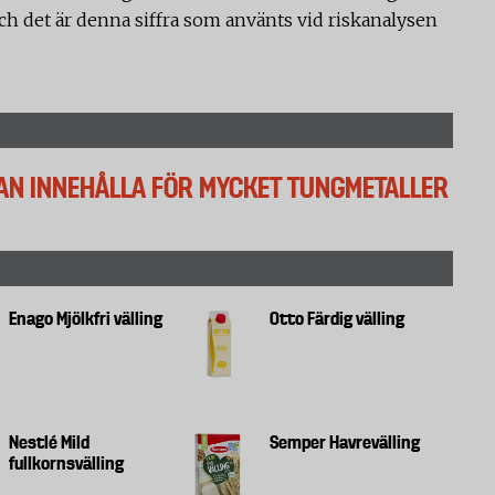
ch det är denna siffra som använts vid riskanalysen
KAN INNEHÅLLA FÖR MYCKET TUNGMETALLER
Enago Mjölkfri välling
Otto Färdig välling
Nestlé Mild
Semper Havrevälling
fullkornsvälling