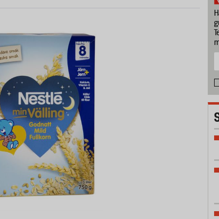
H
g
T
m