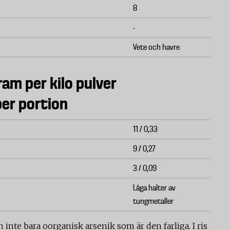
8
-
Vete och havre
am per kilo pulver
er portion
11 / 0,33
9 / 0,27
3 / 0,09
Låga halter av
tungmetaller
 inte bara oorganisk arsenik som är den farliga. I ris