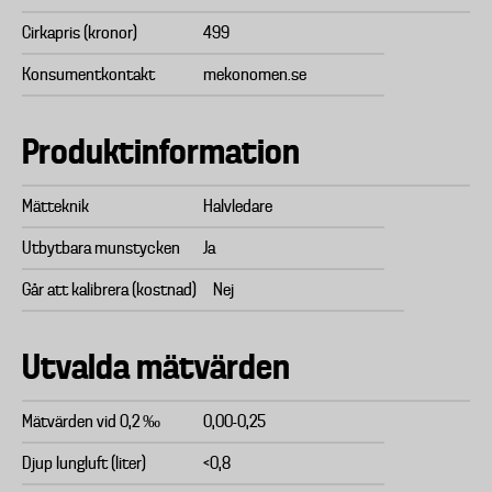
Cirkapris (kronor)
499
Konsumentkontakt
mekonomen.se
Produktinformation
Mätteknik
Halvledare
Utbytbara munstycken
Ja
Går att kalibrera (kostnad)
Nej
Utvalda mätvärden
Mätvärden vid 0,2 ‰
0,00-0,25
Djup lungluft (liter)
<0,8