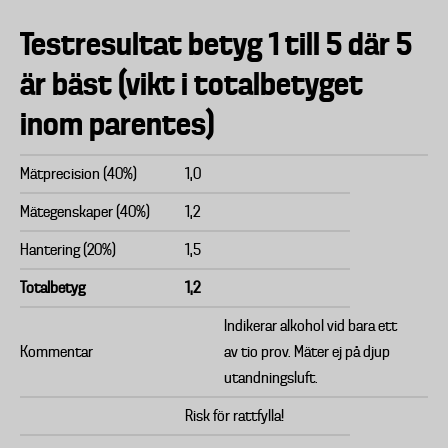
Testresultat betyg 1 till 5 där 5
är bäst (vikt i totalbetyget
inom parentes)
Mätprecision (40%)
1,0
Mätegenskaper (40%)
1,2
Hantering (20%)
1,5
Totalbetyg
1,2
Indikerar alkohol vid bara ett
Kommentar
av tio prov. Mäter ej på djup
utandningsluft.
Risk för rattfylla!