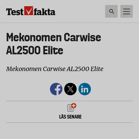
Hoppa
till
huvudinnehåll
HEM & HUSHÅLL
TEKNIK
LIVSMEDEL
VERKTYG & TRÄDGÅRDSREDSK
Huvudmeny
Mekonomen Carwise
ny
AL2500 Elite
Mekonomen Carwise AL2500 Elite
LÄS SENARE