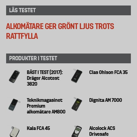
LÄS TESTET
ALKOMÄTARE GER GRÖNT LJUS TROTS
RATTFYLLA
PRODUKTER I TESTET
BÄST I TEST (2017):
Clas Ohlson FCA 35
Dräger Alcotest
3820
Teknikmagasinet
Dignita AM 7000
Premium
alkomätare AM800
Kala FCA 45
Alcolock ACS
Drivesafe