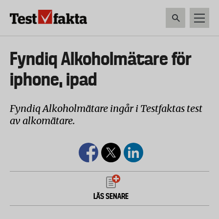
Hoppa
till
huvudinnehåll
HEM & HUSHÅLL
TEKNIK
LIVSMEDEL
VERKTYG & TRÄDGÅRDSREDSK
Huvudmeny
Fyndiq Alkoholmätare för
ny
iphone, ipad
Fyndiq Alkoholmätare ingår i Testfaktas test
av alkomätare.
LÄS SENARE