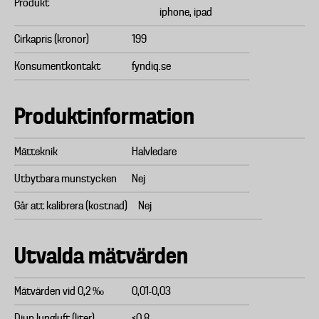
Produkt
iphone, ipad
Cirkapris (kronor)
199
Konsumentkontakt
fyndiq.se
Produktinformation
Mätteknik
Halvledare
Utbytbara munstycken
Nej
Går att kalibrera (kostnad)
Nej
Utvalda mätvärden
Mätvärden vid 0,2 ‰
0,01-0,03
Djup lungluft (liter)
<0,8