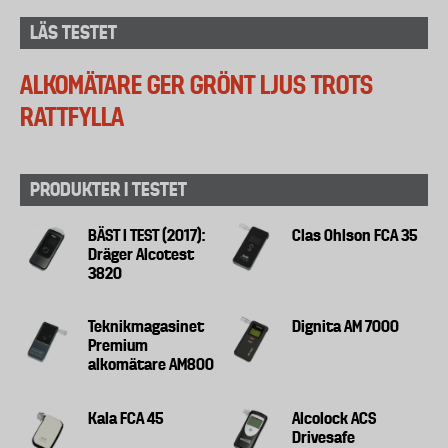
LÄS TESTET
ALKOMÄTARE GER GRÖNT LJUS TROTS
RATTFYLLA
PRODUKTER I TESTET
BÄST I TEST (2017):
Clas Ohlson FCA 35
Dräger Alcotest
3820
Teknikmagasinet
Dignita AM 7000
Premium
alkomätare AM800
Kala FCA 45
Alcolock ACS
Drivesafe