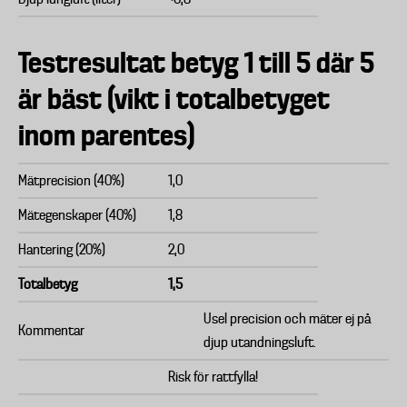
Testresultat betyg 1 till 5 där 5
är bäst (vikt i totalbetyget
inom parentes)
Mätprecision (40%)
1,0
Mätegenskaper (40%)
1,8
Hantering (20%)
2,0
Totalbetyg
1,5
Usel precision och mäter ej på
Kommentar
djup utandningsluft.
Risk för rattfylla!