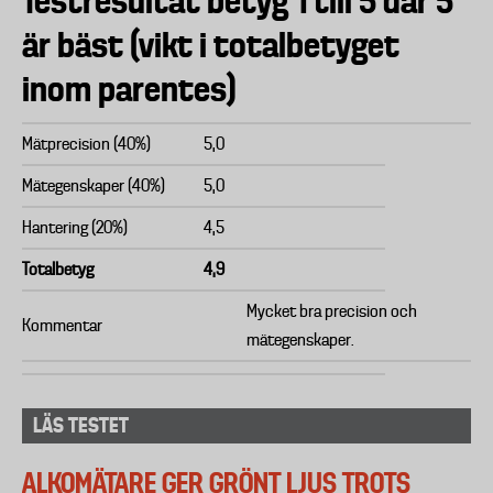
Testresultat betyg 1 till 5 där 5
är bäst (vikt i totalbetyget
inom parentes)
Mätprecision (40%)
5,0
Mätegenskaper (40%)
5,0
Hantering (20%)
4,5
Totalbetyg
4,9
Mycket bra precision och
Kommentar
mätegenskaper.
LÄS TESTET
ALKOMÄTARE GER GRÖNT LJUS TROTS