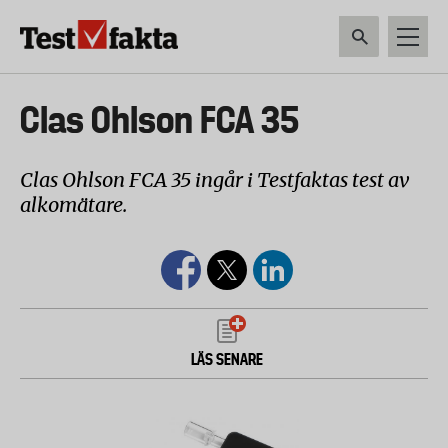
Hoppa
till
huvudinnehåll
HEM & HUSHÅLL
TEKNIK
LIVSMEDEL
VERKTYG & TRÄDGÅRDSREDSK
Huvudmeny
Clas Ohlson FCA 35
ny
Clas Ohlson FCA 35 ingår i Testfaktas test av
alkomätare.
LÄS SENARE