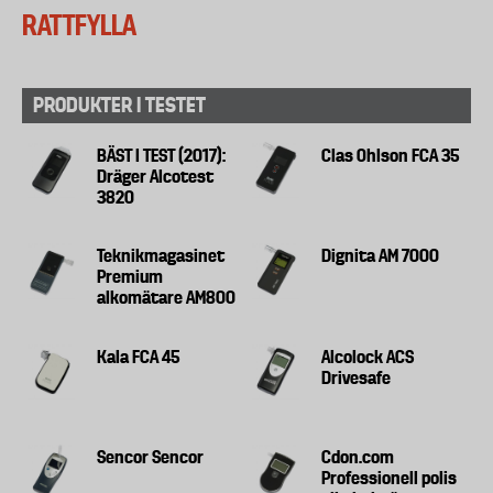
RATTFYLLA
PRODUKTER I TESTET
BÄST I TEST (2017):
Clas Ohlson FCA 35
Dräger Alcotest
3820
Teknikmagasinet
Dignita AM 7000
Premium
alkomätare AM800
Kala FCA 45
Alcolock ACS
Drivesafe
Sencor Sencor
Cdon.com
Professionell polis