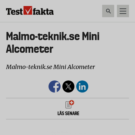
Hoppa
till
huvudinnehåll
HEM & HUSHÅLL
TEKNIK
LIVSMEDEL
VERKTYG & TRÄDGÅRDSREDSK
Huvudmeny
Malmo-teknik.se Mini
ny
Alcometer
Malmo-teknik.se Mini Alcometer
LÄS SENARE