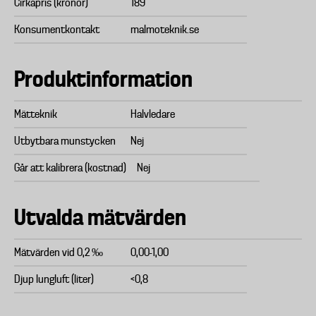
Cirkapris (kronor)
189
Konsumentkontakt
malmoteknik.se
Produktinformation
Mätteknik
Halvledare
Utbytbara munstycken
Nej
Går att kalibrera (kostnad)
Nej
Utvalda mätvärden
Mätvärden vid 0,2 ‰
0,00-1,00
Djup lungluft (liter)
<0,8