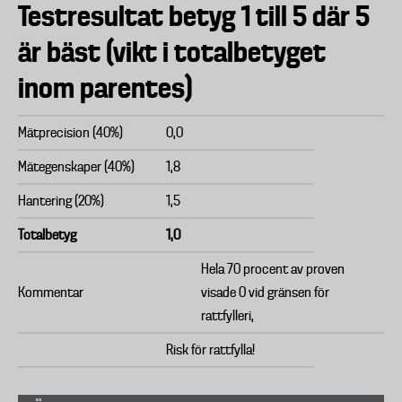
Testresultat betyg 1 till 5 där 5
är bäst (vikt i totalbetyget
inom parentes)
Mätprecision (40%)
0,0
Mätegenskaper (40%)
1,8
Hantering (20%)
1,5
Totalbetyg
1,0
Hela 70 procent av proven
Kommentar
visade 0 vid gränsen för
rattfylleri,
Risk för rattfylla!