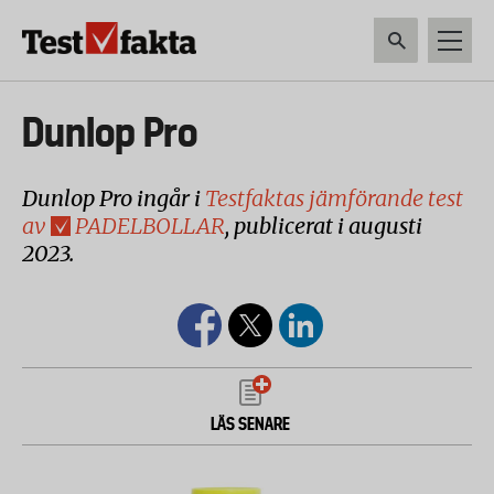
Hoppa
till
huvudinnehåll
HEM & HUSHÅLL
TEKNIK
LIVSMEDEL
VERKTYG & TRÄDGÅRDSREDSK
Huvudmeny
Dunlop Pro
ny
Dunlop Pro ingår i
Testfaktas jämförande test
av
PADELBOLLAR
, publicerat i augusti
2023.
LÄS SENARE