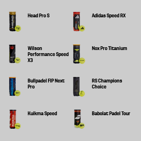
Head Pro S
Adidas Speed RX
Wilson
Nox Pro Titanium
Performance Speed
X3
Bullpadel FIP Next
RS Champions
Pro
Choice
Kuikma Speed
Babolat Padel Tour