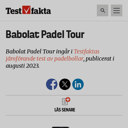
Hoppa
till
huvudinnehåll
HEM & HUSHÅLL
TEKNIK
LIVSMEDEL
VERKTYG & TRÄDGÅRDSREDSK
Huvudmeny
Babolat Padel Tour
ny
Babolat Padel Tour ingår i
Testfaktas
jämförande test av padelbollar
, publicerat i
augusti 2023.
LÄS SENARE