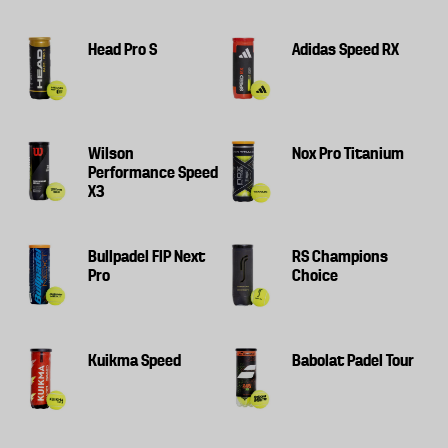
Head Pro S
Adidas Speed RX
Wilson
Nox Pro Titanium
Performance Speed
X3
Bullpadel FIP Next
RS Champions
Pro
Choice
Kuikma Speed
Babolat Padel Tour