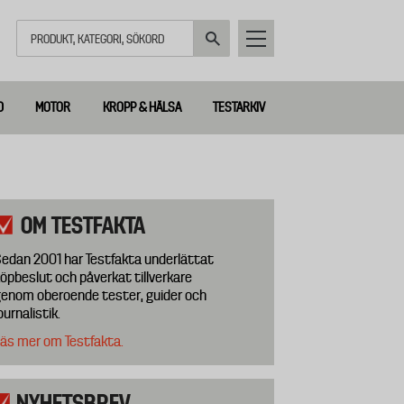
Sök
D
MOTOR
KROPP & HÄLSA
TESTARKIV
OM TESTFAKTA
edan 2001 har Testfakta underlättat
öpbeslut och påverkat tillverkare
enom oberoende tester, guider och
ournalistik.
äs mer om Testfakta.
NYHETSBREV