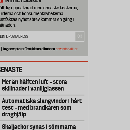
åll dig uppdaterad med senaste testerna,
uiderna och konsumentnyheterna.
estfaktas nyhetsbrev kommer en gång i
ånaden.
Jag accepterar Testfaktas allmänna
användarvillkor
SENASTE
Mer än hälften luft – stora
skillnader i vaniljglassen
Automatiska slangvindor i hårt
test – med brandkåren som
draghjälp
Skaljackor synas i sömmarna