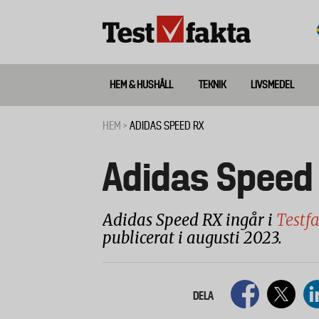
Hoppa
till
huvudinnehåll
HEM & HUSHÅLL
TEKNIK
LIVSMEDEL
Huvudmeny
ny
HEM
ADIDAS SPEED RX
Länkstig
Adidas Speed
Adidas Speed RX ingår i
Testf
publicerat i augusti 2023.
DELA