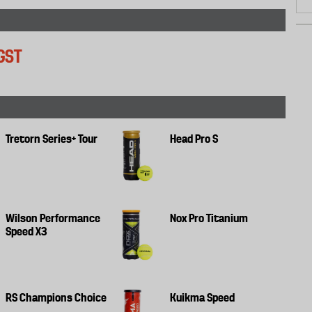
GST
Tretorn Series+ Tour
Head Pro S
Wilson Performance
Nox Pro Titanium
Speed X3
RS Champions Choice
Kuikma Speed