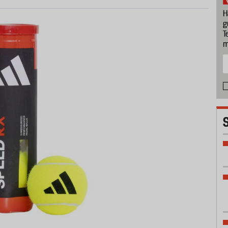
H
g
T
m