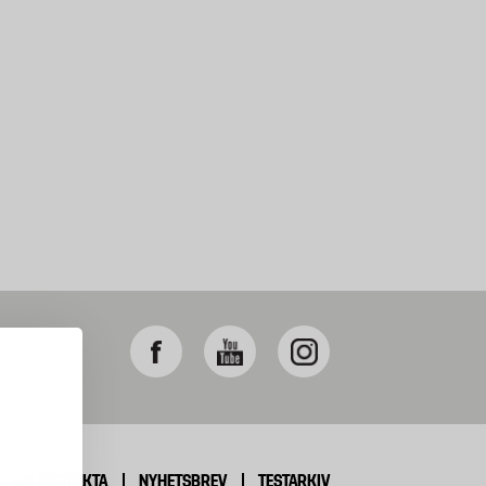
OM TESTFAKTA
NYHETSBREV
TESTARKIV