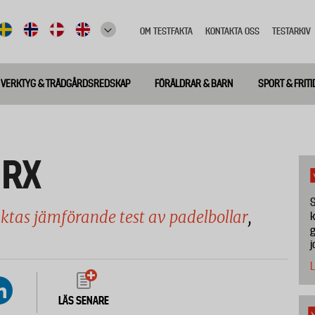
OM TESTFAKTA
KONTAKTA OSS
TESTARKIV
Top
meny
VERKTYG & TRÄDGÅRDSREDSKAP
FÖRÄLDRAR & BARN
SPORT & FRITI
 RX
S
aktas jämförande test av padelbollar
,
k
g
j
L
LÄS SENARE