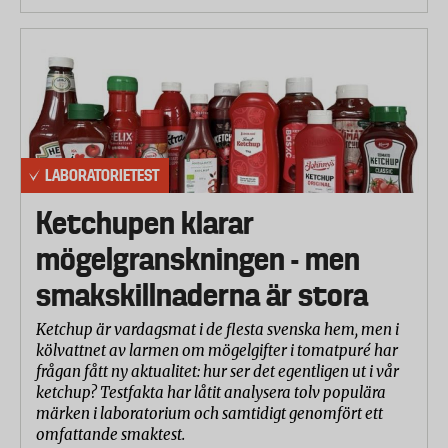
LABORATORIETEST
Ketchupen klarar
mögelgranskningen - men
smakskillnaderna är stora
Ketchup är vardagsmat i de flesta svenska hem, men i
kölvattnet av larmen om mögelgifter i tomatpuré har
frågan fått ny aktualitet: hur ser det egentligen ut i vår
ketchup? Testfakta har låtit analysera tolv populära
märken i laboratorium och samtidigt genomfört ett
omfattande smaktest.