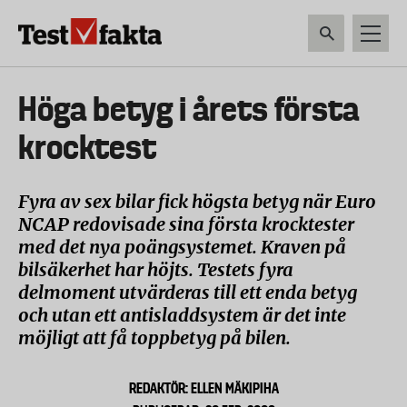
Hoppa
till
huvudinnehåll
HEM & HUSHÅLL
TEKNIK
LIVSMEDEL
VERKTYG & TRÄDGÅRDSREDSK
Huvudmeny
Höga betyg i årets första
ny
krocktest
Fyra av sex bilar fick högsta betyg när Euro
NCAP redovisade sina första krocktester
med det nya poängsystemet. Kraven på
bilsäkerhet har höjts. Testets fyra
delmoment utvärderas till ett enda betyg
och utan ett antisladdsystem är det inte
möjligt att få toppbetyg på bilen.
REDAKTÖR: ELLEN MÄKIPIHA