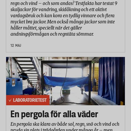
regn och vind – och som andas? Testfakta har testat 9
skaljackor för vandring, skidåkning och ett aktivt
vardagsbruk och kan kora en tydlig vinnare och flera
mycket bra jackor. Men också många jackor som inte
håller måttet, speciellt när det gäller
andningsförmågan och regntäta sömmar.
12 MAJ
LABORATORIETEST
En pergola för alla väder
En pergola ska klara av både sol, regn, snö och vind och
pryda sin plats i trädgården under många år – men