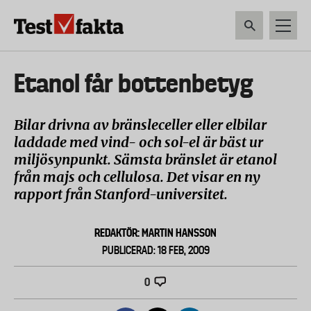
Hoppa
till
huvudinnehåll
HEM & HUSHÅLL
TEKNIK
LIVSMEDEL
VERKTYG & TRÄDGÅRDSREDSK
Huvudmeny
Etanol får bottenbetyg
ny
Bilar drivna av bränsleceller eller elbilar
laddade med vind- och sol-el är bäst ur
miljösynpunkt. Sämsta bränslet är etanol
från majs och cellulosa. Det visar en ny
rapport från Stanford-universitet.
REDAKTÖR: MARTIN HANSSON
PUBLICERAD: 18 FEB, 2009
0