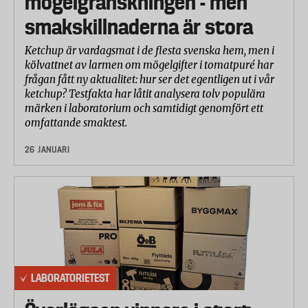
mögelgranskningen - men
smakskillnaderna är stora
Ketchup är vardagsmat i de flesta svenska hem, men i
kölvattnet av larmen om mögelgifter i tomatpuré har
frågan fått ny aktualitet: hur ser det egentligen ut i vår
ketchup? Testfakta har låtit analysera tolv populära
märken i laboratorium och samtidigt genomfört ett
omfattande smaktest.
26 JANUARI
LABORATORIETEST