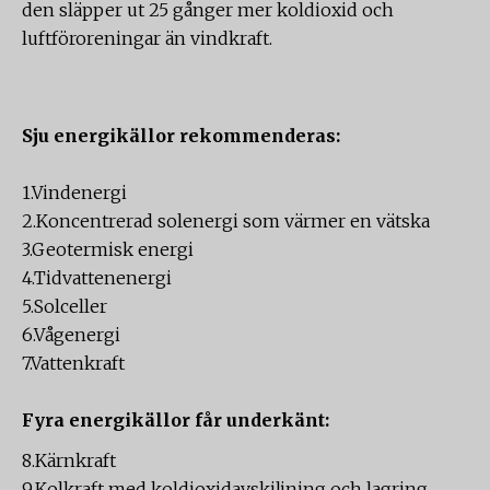
den släpper ut 25 gånger mer koldioxid och
luftföroreningar än vindkraft.
Sju energikällor rekommenderas:
1.Vindenergi
2.Koncentrerad solenergi som värmer en vätska
3.Geotermisk energi
4.Tidvattenenergi
5.Solceller
6.Vågenergi
7.Vattenkraft
Fyra energikällor får underkänt:
8.Kärnkraft
9.Kolkraft med koldioxidavskiljning och lagring