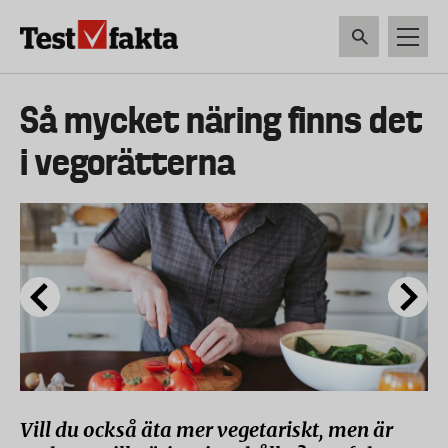
Hoppa
till
huvudinnehåll
HEM & HUSHÅLL
TEKNIK
LIVSMEDEL
VERKTYG & TRÄDGÅRDSREDSK
Huvudmeny
Så mycket näring finns det
ny
i vegorätterna
Vill du också äta mer vegetariskt, men är