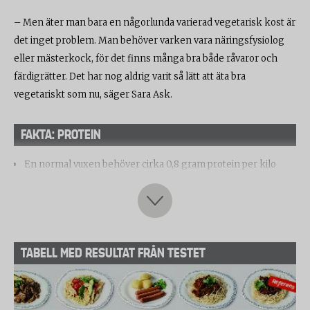
– Men äter man bara en någorlunda varierad vegetarisk kost är
det inget problem. Man behöver varken vara näringsfysiolog
eller mästerkock, för det finns många bra både råvaror och
färdigrätter. Det har nog aldrig varit så lätt att äta bra
vegetariskt som nu, säger Sara Ask.
FAKTA: PROTEIN
En normal vuxen behöver cirka 0,8 gram protein per kilo
kroppsvikt och dag.
Väger du 80 kilo behöver du alltså 64 g protein
.
Protein innehåller aminosyror. Nio är essentiella, vilket
TABELL MED RESULTAT FRÅN TESTET
betyder att vi måste få dem via maten för vi kan inte tillverka
dem själva.
Animaliskt protein innehåller ofta fler essentiella