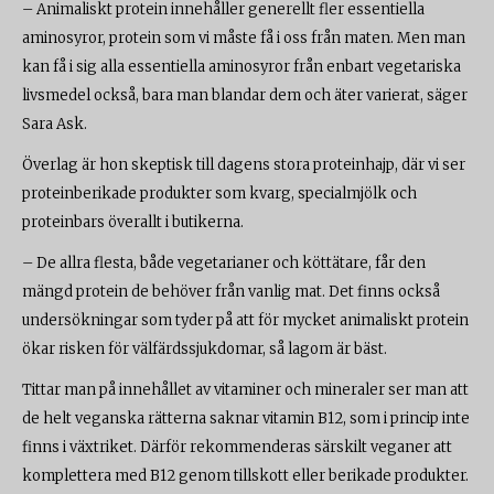
– Animaliskt protein innehåller generellt fler essentiella
aminosyror, protein som vi måste få i oss från maten. Men man
kan få i sig alla essentiella aminosyror från enbart vegetariska
livsmedel också, bara man blandar dem och äter varierat, säger
Sara Ask.
Överlag är hon skeptisk till dagens stora proteinhajp, där vi ser
proteinberikade produkter som kvarg, specialmjölk och
proteinbars överallt i butikerna.
– De allra flesta, både vegetarianer och köttätare, får den
mängd protein de behöver från vanlig mat. Det finns också
undersökningar som tyder på att för mycket animaliskt protein
ökar risken för välfärdssjukdomar, så lagom är bäst.
Tittar man på innehållet av vitaminer och mineraler ser man att
de helt veganska rätterna saknar vitamin B12, som i princip inte
finns i växtriket. Därför rekommenderas särskilt veganer att
komplettera med B12 genom tillskott eller berikade produkter.