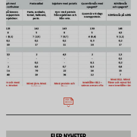
aminosyror, men alla finns i växtriket också, men man måste
samla in dem från flera källor.
FLER NYHETER