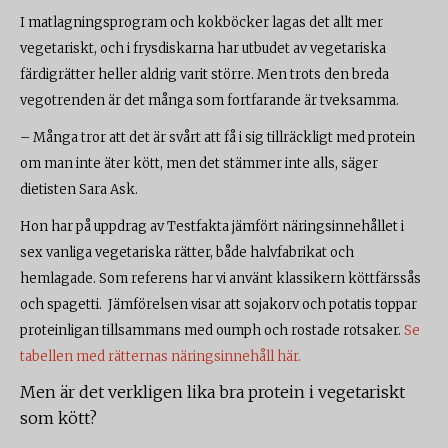
I matlagningsprogram och kokböcker lagas det allt mer
vegetariskt, och i frysdiskarna har utbudet av vegetariska
färdigrätter heller aldrig varit större. Men trots den breda
vegotrenden är det många som fortfarande är tveksamma.
– Många tror att det är svårt att få i sig tillräckligt med protein
om man inte äter kött, men det stämmer inte alls, säger
dietisten Sara Ask.
Hon har på uppdrag av Testfakta jämfört näringsinnehållet i
sex vanliga vegetariska rätter, både halvfabrikat och
hemlagade. Som referens har vi använt klassikern köttfärssås
och spagetti. Jämförelsen visar att sojakorv och potatis toppar
proteinligan tillsammans med oumph och rostade rotsaker.
Se
tabellen med rätternas näringsinnehåll här.
Men är det verkligen lika bra protein i vegetariskt
som kött?