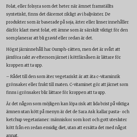
Folat, eller folsyra som det heter när ämnet framställts
syntetiskt, finns det däremot rikligt av i baljväxter. De
produkter som är baserade på soja, ärter eller linser innehåller
därför klart mest folat, ett ämne som är särskilt viktigt för den
som planerar att bli gravid eller redan är det.
Högst järninnehåll har Oumph-rätten, men det är svårt att
jämföra rakt av eftersom järnet i köttfärsåsen är lättare för
kroppen att ta upp.
– Rådet till den som äter vegetariskt är att äta c-vitaminrik
grönsaker eller frukt till maten. C-vitaminet gör att järnet som
finns i grönsaker blir lättare för kroppen att ta upp.
Är det någon som möjligen kan löpa risk att lida brist på viktiga
ämnen utan kött på menyn är det de Sara Ask kallar pasta- och
ketchup vegetarianer: människor som kort och gott utesluter
kött från en redan ensidig diet, utan att ersätta det med något
annat.