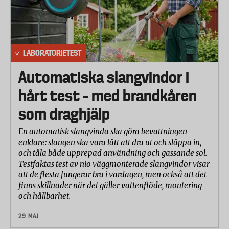
typer av pesticider. Analysen visade på rester av
pesticider i åtta av de analyserade proverna, dock
inget över gällande gränsvärden. Flest antal
pesticidrester hittades i oreganon från Santa Maria
LABORATORIETEST
och Kocken, där Kocken visade sig innehålla rester
av det inom EU förbjudna ämnet chlorpyrifos
Automatiska slangvindor i
(klorpyrifos).
hårt test – med brandkåren
Nya vetenskapliga studier tyder på att klorpyrifos i
som draghjälp
lägre doser kan påverka hjärnans utveckling bland
barn som utsatts för bekämpningsmedlet under
En automatisk slangvinda ska göra bevattningen
fosterstadiet. På grund av bland annat detta och
enklare: slangen ska vara lätt att dra ut och släppa in,
och tåla både upprepad användning och gassande sol.
andra osäkerheter i det vetenskapliga underlaget
Testfaktas test av nio väggmonterade slangvindor visar
drog Efsa (EU:s livsmedels-säkerhetsmyndighet)
att de flesta fungerar bra i vardagen, men också att det
slutsatsen att det inte går att sätta en säker nivå för
finns skillnader när det gäller vattenflöde, montering
när ämnet kan påverka känsliga grupper. Därmed
och hållbarhet.
uppfyllde inte ämnet de krav som ställs på
29 MAJ
växtskyddsmedel med hänsyn till människors hälsa