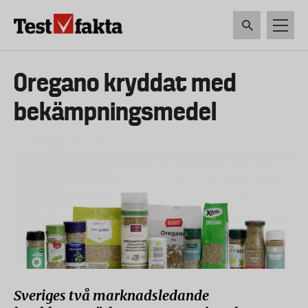
Hoppa
till
huvudinnehåll
HEM & HUSHÅLL
TEKNIK
LIVSMEDEL
VERKTYG & TRÄDGÅRDSREDSK
Huvudmeny
Oregano kryddat med
ny
bekämpningsmedel
Sveriges två marknadsledande