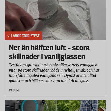
Laboratoriet har verifierat äktheten genom FTIR
(Fourier Transform Infrared Spectroscopy), en
teknik som registrerar hur ett material absorberar
infrarött ljus. Alla material absorberar infrarött ljus
på ett unikt sätt beroende på dess molekylära
LABORATORIETEST
sammansättning. På detta sätt kan man identifiera
Mer än hälften luft – stora
eventuella föroreningar eller som i det här fallet
avgöra om oreganon drygats ut med billigare
skillnader i vaniljglassen
bulkmedel.
Testfaktas granskning av tolv olika sorters vaniljglass
Ingen av produkterna i urvalet visade på någon
visar på stora skillnader i både innehåll, smak, och hur
uppblandning av bulkmedel utan innehöll endast
man fått till själva vaniljsmaken. Dyrast är inte alltid
oregano.
godast – och billigast kan vara mer luft än glass.
Analys av pesticider
19 JUNI
Laboratoriet har analyserat innehållet med en så
kallad multimetod som täcker in över 500 olika