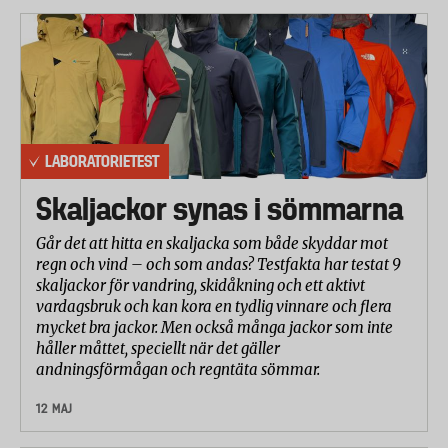
och är inte längre godkänt. Eftersom inga mätbara
halter av klorpyrifos tillåts i livsmedel längre går det
inte att få i sig så stor mängd klorpyrifos att det
skulle påverka hälsan negativt.
Källa: Livsmedelsverkets hemsida
Kan det finnas klorpyrifos i mat som säljs i
LABORATORIETEST
Sverige?
Skaljackor synas i sömmarna
Nej, enligt lagstiftningen får det inte längre finnas
Går det att hitta en skaljacka som både skyddar mot
klorpyrifos i mat som säljs i Sverige. Sedan april
regn och vind – och som andas? Testfakta har testat 9
2020 är det inte tillåtet att använda klorpyrifos inom
skaljackor för vandring, skidåkning och ett aktivt
EU.
vardagsbruk och kan kora en tydlig vinnare och flera
mycket bra jackor. Men också många jackor som inte
Inte heller mat som importeras från länder utanför
håller måttet, speciellt när det gäller
EU får innehålla klorpyrifos. Det är följden av att
andningsförmågan och regntäta sömmar.
samtliga gränsvärden nu är så lågt satta, vid 0,01
12 MAJ
mg/kg, det vill säga inga mätbara halter av
klorpyrifos tillåts.