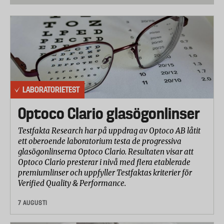
150 länder har avtalat att begränsa produktion och
3. Eldorado
användning av ett 30-tal av de farligaste
4. Favorit
kemikalierna, bland annat insektsgiftet DDT,
industrikemikalierna PCB, bekämpningsmedlet
5. Garant (Ekologisk)
hexaklorbensen och dioxiner.
6. ICA (Ekologisk)
7. Kania
LABORATORIETEST
8. Kockens
Optoco Clario glasögonlinser
9. Kryddhuset
Testfakta Research har på uppdrag av Optoco AB låtit
10. Santa Maria
ett oberoende laboratorium testa de progressiva
glasögonlinserna Optoco Clario. Resultaten visar att
11. Spicemaster (Ekologisk)
Optoco Clario presterar i nivå med flera etablerade
premiumlinser och uppfyller Testfaktas kriterier för
12. Xtra
Verified Quality & Performance.
7 AUGUSTI
Analys av äkthet