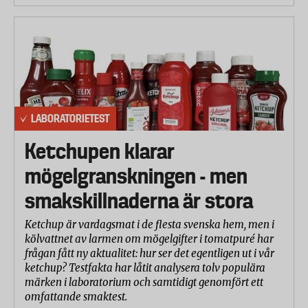
LABORATORIETEST
Ketchupen klarar
mögelgranskningen - men
smakskillnaderna är stora
Ketchup är vardagsmat i de flesta svenska hem, men i
kölvattnet av larmen om mögelgifter i tomatpuré har
frågan fått ny aktualitet: hur ser det egentligen ut i vår
ketchup? Testfakta har låtit analysera tolv populära
märken i laboratorium och samtidigt genomfört ett
omfattande smaktest.