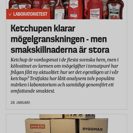
LABORATORIETEST
Ketchupen klarar
mögelgranskningen - men
smakskillnaderna är stora
Ketchup är vardagsmat i de flesta svenska hem, men i
kölvattnet av larmen om mögelgifter i tomatpuré har
frågan fått ny aktualitet: hur ser det egentligen ut i vår
ketchup? Testfakta har låtit analysera tolv populära
märken i laboratorium och samtidigt genomfört ett
omfattande smaktest.
26 JANUARI