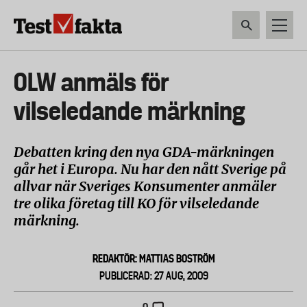
Hoppa
till
huvudinnehåll
HEM & HUSHÅLL
TEKNIK
LIVSMEDEL
VERKTYG & TRÄDGÅRDSREDSK
Huvudmeny
OLW anmäls för
ny
vilseledande märkning
Debatten kring den nya GDA-märkningen
går het i Europa. Nu har den nått Sverige på
allvar när Sveriges Konsumenter anmäler
tre olika företag till KO för vilseledande
märkning.
REDAKTÖR: MATTIAS BOSTRÖM
PUBLICERAD: 27 AUG, 2009