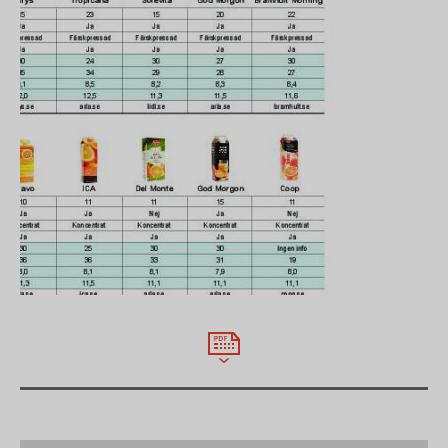
Den är till skillnad från den så kallade färskpressade
helt obehandlad. Mest behandlad är
koncentratjuicen, som har lång hållbarhet.
Testfakta har rett ut begreppen. Nästa gång du blir
juicesugen vet du vad det är du dricker.
De testade apelsinjuicerna kan delas in i fyra
kategorier:
• Nypressad. Juice utan vare sig tillsatser eller
pastörisering. Endast Brämhults nypressade klarade
de kraven.
• Färskpressad. Lätt pastöriserad juice som inte
framställs av koncentrat.
• Koncentratjuice, lättpastöriserad. Juice som först
görs om till koncentrat och sedan blandas ut med
vatten. Pastöriseras både som koncentrat och
utblandad juice. Hållbarhet runt fyra veckor i