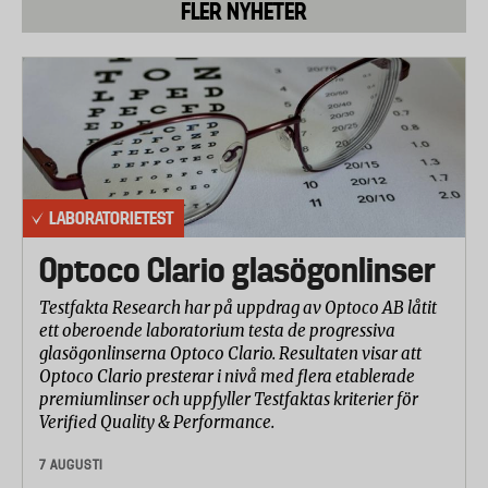
FLER NYHETER
oöppnad förpackning. Tre av de testade juicerna
(Bravo, ICA, god Morgon standard) tillhörde den här
kategorin.
• Koncentrajuice, kraftigare pastöriserad.
Koncentratjuice som pastöriserats många gånger
för extra lång hållbarhet, upp till ett år.
Kravet för att få kallas juice är att man använt 100
LABORATORIETEST
procent fruktråvara vid produktionen. Inget extra
socker får tillsättas. I nektar däremot får man både
Optoco Clario glasögonlinser
tillsätta socker och det räcker om drycken
innehåller 25 procent fruktråvara.
Testfakta Research har på uppdrag av Optoco AB låtit
ett oberoende laboratorium testa de progressiva
glasögonlinserna Optoco Clario. Resultaten visar att
Optoco Clario presterar i nivå med flera etablerade
premiumlinser och uppfyller Testfaktas kriterier för
Verified Quality & Performance.
7 AUGUSTI