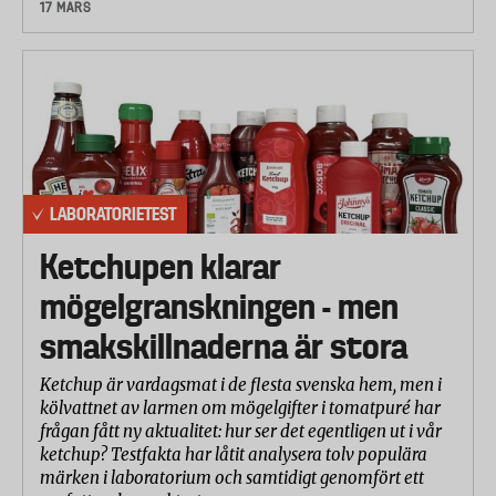
17 MARS
LABORATORIETEST
Ketchupen klarar
mögelgranskningen - men
smakskillnaderna är stora
Ketchup är vardagsmat i de flesta svenska hem, men i
kölvattnet av larmen om mögelgifter i tomatpuré har
frågan fått ny aktualitet: hur ser det egentligen ut i vår
ketchup? Testfakta har låtit analysera tolv populära
märken i laboratorium och samtidigt genomfört ett