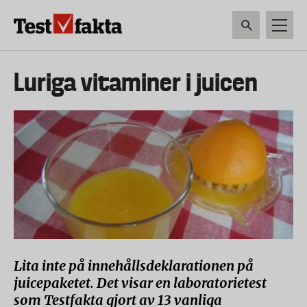
Hoppa
till
huvudinnehåll
HEM & HUSHÅLL
TEKNIK
LIVSMEDEL
VERKTYG & TRÄDGÅRDSREDSK
Huvudmeny
Luriga vitaminer i juicen
ny
Lita inte på innehållsdeklarationen på
juicepaketet. Det visar en laboratorietest
som Testfakta gjort av 13 vanliga