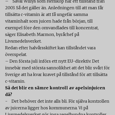
– Såväl Willys som Hemköp har ett tillstånd från
2003. Så det gäller än. Anledningen till att man får
tillsätta c-vitamin är att få ungefär samma
vitaminhalt som juicen hade från början, till
exempel före den omvandlades till koncentrat,
säger Elisabeth Marmon, byråchef på
Livsmedelsverket.
Redan efter halvårsskiftet kan tillståndet vara
överspelat.
– Den första juli införs ett nytt EU-direktiv. Det
innebär med största sannolikhet att det blir svårt för
Sverige att ha kvar kravet på tillstånd för att tillsätta
c-vitamin.
Så det blir en sämre kontroll av apelsinjuicen
då?
- Det behöver det inte alls bli. För själva kontrollen
av juicerna ligger hos kommunerna. Vi på
Livsmedelsverket gör inga regelbundna kontroller.