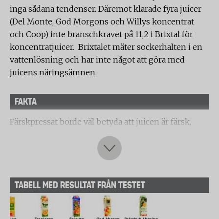
inga sådana tendenser. Däremot klarade fyra juicer
(Del Monte, God Morgons och Willys koncentrat
och Coop) inte branschkravet på 11,2 i Brixtal för
koncentratjuicer. Brixtalet mäter sockerhalten i en
vattenlösning och har inte något att göra med
juicens näringsämnen.
FAKTA
Färskpressat borde väl betyda att juicen är färsk,
rentav purfärsk. Så är det inte. Juicebranschen har
bestämt sig för att göra det krångligt för oss
juicedrickare - och vi är många. I Sverige dricks det
ungefär 23 liter juice per person om året. Runt 70
TABELL MED RESULTAT FRÅN TESTET
procent av drickandet är apelsinjuice.
Den som vill ha äkta färsk juice, som inte är
behandlad eller pastöriserad, ska välja nypressad.