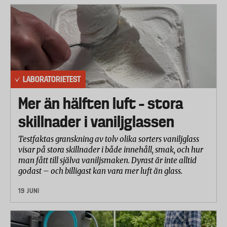
av varje sort med två olika "bäst-före-datum"
undersöktes. Två paket genomgick en
mikrobiologisk analys medan näringsvärden och
vatten undersöktes på det tredje.
Energiprocenten anger hur mycket av korvens
energi som kommer från fett, protein och
LABORATORIETEST
kolhydrater. Livsmedelsverkets rekommendation är
Mer än hälften luft – stora
att högst 30 procent av det dagliga energiintaget ska
komma från fett.
skillnader i vaniljglassen
akterieförekomsten mäts i enheten CFU (colony-
Testfaktas granskning av tolv olika sorters vaniljglass
forming units) som är ett mått på antalet livskraftiga
visar på stora skillnader i både innehåll, smak, och hur
bakteriekolonier. Änglamarks korv var den enda i
man fått till själva vaniljsmaken. Dyrast är inte alltid
urvalet som visade på anmärkningsvärt höga
godast – och billigast kan vara mer luft än glass.
värden.
19 JUNI
Bromerade flamskyddsmedel används för att
försvåra antändningen i alltifrån textilier till möbler
och datorskärmar. Ämnena är fettlösliga, vilket