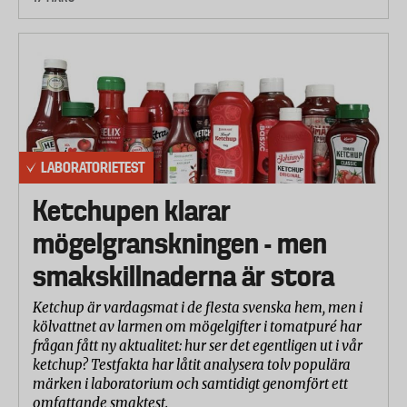
LABORATORIETEST
Ketchupen klarar
mögelgranskningen - men
smakskillnaderna är stora
Ketchup är vardagsmat i de flesta svenska hem, men i
kölvattnet av larmen om mögelgifter i tomatpuré har
frågan fått ny aktualitet: hur ser det egentligen ut i vår
ketchup? Testfakta har låtit analysera tolv populära
märken i laboratorium och samtidigt genomfört ett
omfattande smaktest.