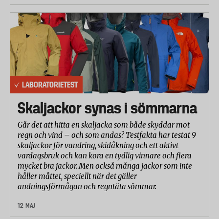
vattenlevande organismer och kan orsaka skadliga
långtidseffekter i miljön.
Källa: Kemikalieinspektionen
LABORATORIETEST
Skaljackor synas i sömmarna
Går det att hitta en skaljacka som både skyddar mot
regn och vind – och som andas? Testfakta har testat 9
skaljackor för vandring, skidåkning och ett aktivt
vardagsbruk och kan kora en tydlig vinnare och flera
mycket bra jackor. Men också många jackor som inte
håller måttet, speciellt när det gäller
andningsförmågan och regntäta sömmar.
12 MAJ