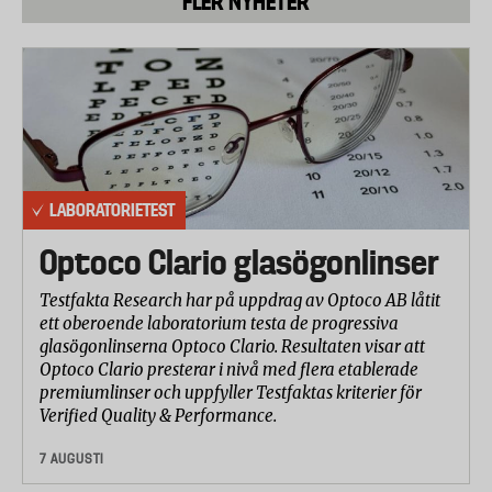
FLER NYHETER
Hemköp
ICA
Enebacken (Lidl)
Lithells
LABORATORIETEST
Eldorado
Optoco Clario glasögonlinser
Euroshopper
Testfakta Research har på uppdrag av Optoco AB låtit
ett oberoende laboratorium testa de progressiva
Syftet med analysen är att visa på skillnader i
glasögonlinserna Optoco Clario. Resultaten visar att
näringsvärde, salthalt, bakterieförekomst och
Optoco Clario presterar i nivå med flera etablerade
eventuella spårämnen av flamskyddsmedel.
premiumlinser och uppfyller Testfaktas kriterier för
Verified Quality & Performance.
amtliga korvar köptes in i Stockholmsregionen
under maj månad och skickades med kyltransport
7 AUGUSTI
till laboratoriet Eurofins i Frankrike. Tre olika paket