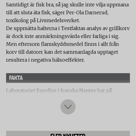
Samtidigt är fisk bra, så jag skulle inte vilja uppmana
till att sluta äta fisk, säger Per-Ola Darnerud,
toxikolog på Livsmedelsverket.
De uppmätta halterna i Testfaktas analys av grillkorv
är dock inte anmärkningsvärda eller farliga i sig.
Men eftersom flamskyddsmedel finns i allt från
korv till datorer kan det sammanlagda upptaget
resultera i negativa hälsoeffekter.
FAKTA
Laboratoriet Eurofins i franska Nantes har på
Testfaktas uppdrag analyserat innehållet i åtta olika
fabrikat av grillkorv.
Änglamark
Scan Hot Dog