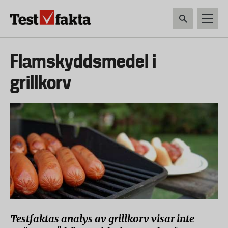
Hoppa
till
huvudinnehåll
HEM & HUSHÅLL
TEKNIK
LIVSMEDEL
VERKTYG & TRÄDGÅRDSREDSK
Huvudmeny
Flamskyddsmedel i
ny
grillkorv
Testfaktas analys av grillkorv visar inte