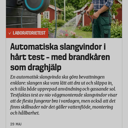
innebär att levande organismer kan ta upp dem,
vilket är en av orsakerna till att de finns i livsmedel.
Eftersom de är långlivade kan de också
transporteras långa vägar i luft och därmed påträffas
LABORATORIETEST
på ställen långt från spridningskällan. Fem typer av
bromerade flamskyddsmedel har historiskt sett
Automatiska slangvindor i
används mest. Det är pentabromdifenyleter,
hårt test – med brandkåren
oktabromdifenyleter, dekabromdifenyleter,
tetrabrombisfenol och hexabromcyklododekan. I
som draghjälp
Testfaktas analys påvisades spår av tetra- och
En automatisk slangvinda ska göra bevattningen
pentabromdifenyleter i samtliga grillkorvsfabrikat.
enklare: slangen ska vara lätt att dra ut och släppa in,
Pentabromdifenyleter är klassificerad som
och tåla både upprepad användning och gassande sol.
miljöfarligt och hälsoskadligt.
Testfaktas test av nio väggmonterade slangvindor visar
et finns risk för allvarliga hälsoskador vid långvarig
att de flesta fungerar bra i vardagen, men också att det
finns skillnader när det gäller vattenflöde, montering
exponering genom hudkontakt och förtäring och
och hållbarhet.
kan skada barn under spädbarnsperioden.
Dessutom är det klassificerat som mycket giftigt för
29 MAJ