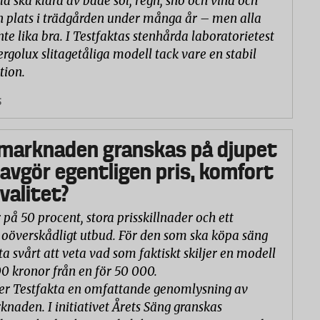
la ska klara av både sol, regn, snö och vind och
n plats i trädgården under många år – men alla
nte lika bra. I Testfaktas stenhårda laboratorietest
ergolux slitagetåliga modell tack vare en stabil
tion.
5
marknaden granskas på djupet
 avgör egentligen pris, komfort
valitet?
 på 50 procent, stora prisskillnader och ett
oöverskådligt utbud. För den som ska köpa säng
ta svårt att veta vad som faktiskt skiljer en modell
00 kronor från en för 50 000.
er Testfakta en omfattande genomlysning av
naden. I initiativet Årets Säng granskas