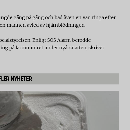
 ringde gång på gång och bad även en vän ringa efter
men mannen avled av hjärnblödningen.
ocialstyrelsen. Enligt SOS Alarm berodde
ing på larmnumret under nyårsnatten, skriver
FLER NYHETER