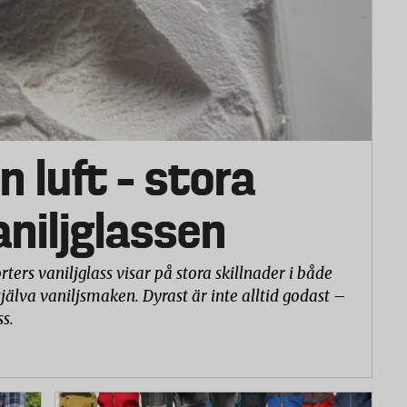
n luft – stora
vaniljglassen
rters vaniljglass visar på stora skillnader i både
själva vaniljsmaken. Dyrast är inte alltid godast –
ss.