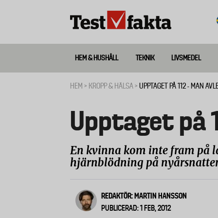
Hoppa
till
huvudinnehåll
HEM & HUSHÅLL
TEKNIK
LIVSMEDEL
Huvudmeny
ny
HEM
KROPP & HÄLSA
UPPTAGET PÅ 112 - MAN AVL
Länkstig
Upptaget på 1
En kvinna kom inte fram på 
hjärnblödning på nyårsnatte
REDAKTÖR: MARTIN HANSSON
PUBLICERAD: 1 FEB, 2012