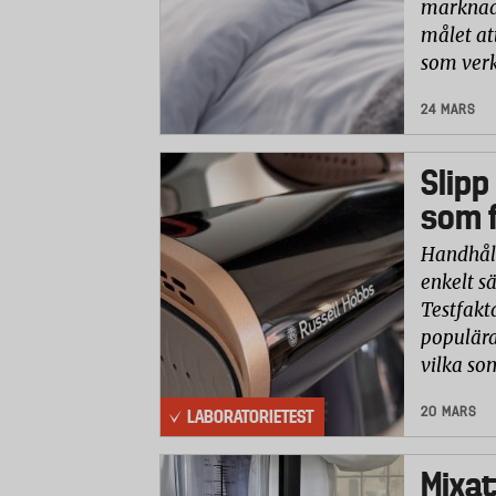
marknade
målet at
som verk
24 MARS
Slipp
som f
Handhåll
enkelt sä
Testfakt
populära
vilka so
20 MARS
LABORATORIETEST
Mixat