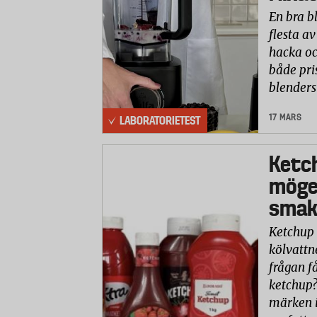
En bra b
flesta av
hacka oc
både pri
blenders
17 MARS
LABORATORIETEST
Ketc
möge
smaks
Ketchup 
kölvattn
frågan få
ketchup?
märken i