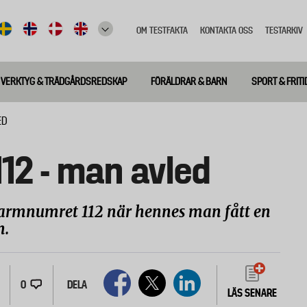
OM TESTFAKTA
KONTAKTA OSS
TESTARKIV
Top
meny
VERKTYG & TRÄDGÅRDSREDSKAP
FÖRÄLDRAR & BARN
SPORT & FRITI
ED
12 - man avled
larmnumret 112 när hennes man fått en
n.
0
DELA
LÄS SENARE