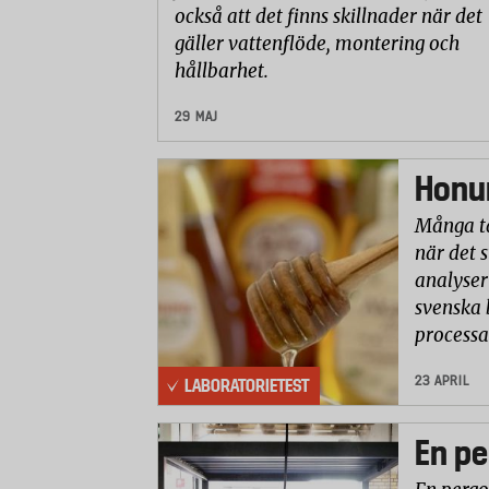
också att det finns skillnader när det
gäller vattenflöde, montering och
hållbarhet.
29 MAJ
Honun
Många ta
när det 
analyser 
svenska 
processa
23 APRIL
LABORATORIETEST
En pe