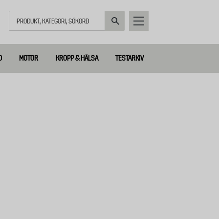
Sök
D
MOTOR
KROPP & HÄLSA
TESTARKIV