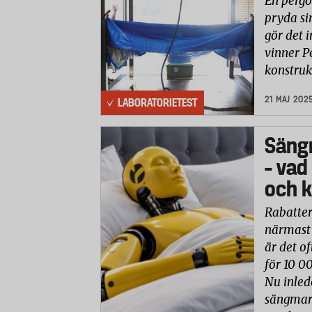
En pergo
pryda si
gör det i
vinner P
konstruk
21 MAJ 202
LABORATORIETEST
Säng
– vad
och k
Rabatter
närmast 
är det of
för 10 0
Nu inled
sängmark