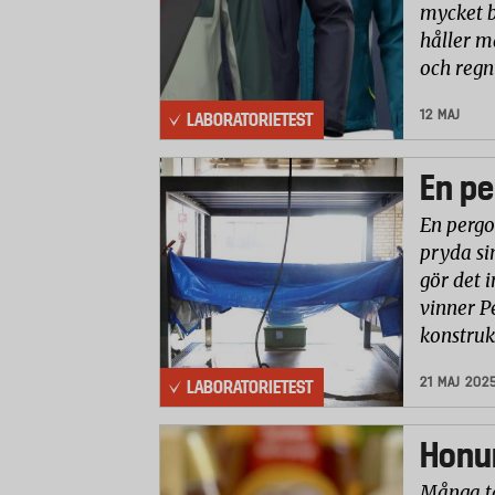
mycket b
håller m
och reg
12 MAJ
LABORATORIETEST
En pe
En pergo
pryda si
gör det i
vinner P
konstruk
21 MAJ 202
LABORATORIETEST
Honun
Många ta