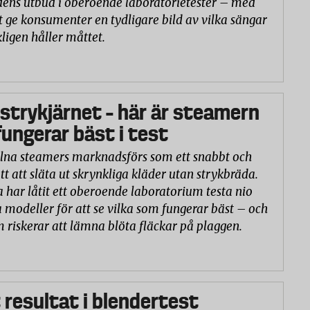
ns utbud i oberoende laboratorietester – med
t ge konsumenter en tydligare bild av vilka sängar
ligen håller måttet.
 strykjärnet – här är steamern
ungerar bäst i test
na steamers marknadsförs som ett snabbt och
tt att släta ut skrynkliga kläder utan strykbräda.
a har låtit ett oberoende laboratorium testa nio
 modeller för att se vilka som fungerar bäst – och
m riskerar att lämna blöta fläckar på plaggen.
 resultat i blendertest