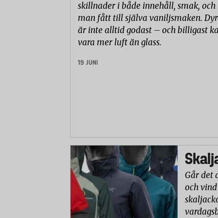
skillnader i både innehåll, smak, och
man fått till själva vaniljsmaken. Dyr
är inte alltid godast – och billigast k
vara mer luft än glass.
19 JUNI
Skalj
Går det 
och vind
skaljack
vardagsb