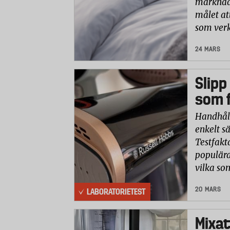
marknade
målet at
som verk
24 MARS
Slipp
som f
Handhåll
enkelt sä
Testfakt
populära
vilka so
20 MARS
LABORATORIETEST
Mixat