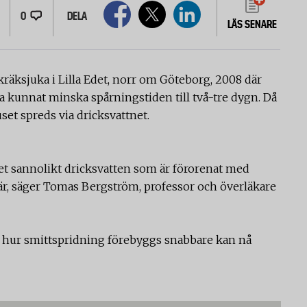
0
DELA
LÄS SENARE
kräksjuka i Lilla Edet, norr om Göteborg, 2008 där
 kunnat minska spårningstiden till två-tre dygn. Då
ruset spreds via dricksvattnet.
 det sannolikt dricksvatten som är förorenat med
är, säger Tomas Bergström, professor och överläkare
m hur smittspridning förebyggs snabbare kan nå