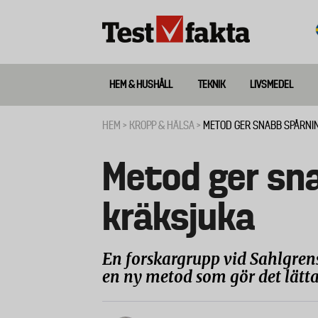
Hoppa
till
huvudinnehåll
HEM & HUSHÅLL
TEKNIK
LIVSMEDEL
Huvudmeny
ny
HEM
KROPP & HÄLSA
METOD GER SNABB SPÅRNI
Länkstig
Metod ger sn
kräksjuka
En forskargrupp vid Sahlgren
en ny metod som gör det lätta