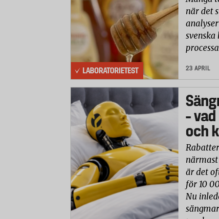
när det 
analyser 
svenska 
processa
23 APRIL
LABORATORIETEST
Säng
– vad
och k
Rabatter
närmast 
är det of
för 10 0
Nu inled
sängmark