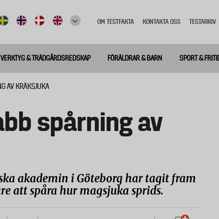
OM TESTFAKTA
KONTAKTA OSS
TESTARKIV
Top
meny
VERKTYG & TRÄDGÅRDSREDSKAP
FÖRÄLDRAR & BARN
SPORT & FRITI
NG AV KRÄKSJUKA
abb spårning av
ska akademin i Göteborg har tagit fram
re att spåra hur magsjuka sprids.