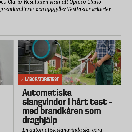
co Clario. Resultaten visar att Optoco Clario
 premiumlinser och uppfyller Testfaktas kriterier
LABORATORIETEST
Automatiska
slangvindor i hårt test –
med brandkåren som
draghjälp
En automatisk slangvinda ska göra