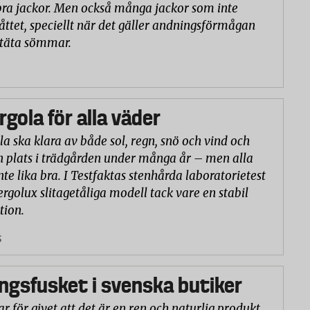
ra jackor. Men också många jackor som inte
åttet, speciellt när det gäller andningsförmågan
ntäta sömmar.
rgola för alla väder
la ska klara av både sol, regn, snö och vind och
n plats i trädgården under många år – men alla
nte lika bra. I Testfaktas stenhårda laboratorietest
ergolux slitagetåliga modell tack vare en stabil
tion.
5
gsfusket i svenska butiker
r för givet att det är en ren och naturlig produkt