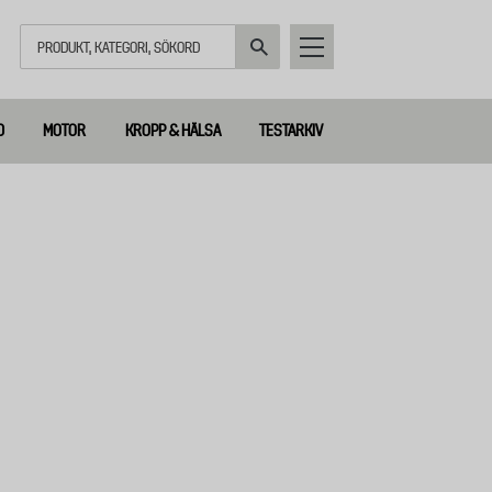
Sök
D
MOTOR
KROPP & HÄLSA
TESTARKIV