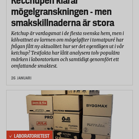
Ketchupen klarar
mögelgranskningen - men
smakskillnaderna är stora
Ketchup är vardagsmat i de flesta svenska hem, men i
kölvattnet av larmen om mögelgifter i tomatpuré har
frågan fått ny aktualitet: hur ser det egentligen ut i vår
ketchup? Testfakta har låtit analysera tolv populära
märken i laboratorium och samtidigt genomfört ett
omfattande smaktest.
26 JANUARI
LABORATORIETEST