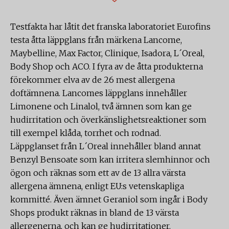
Testfakta har låtit det franska laboratoriet Eurofins
testa åtta läppglans från märkena Lancome,
Maybelline, Max Factor, Clinique, Isadora, L´Oreal,
Body Shop och ACO. I fyra av de åtta produkterna
förekommer elva av de 26 mest allergena
doftämnena. Lancomes läppglans innehåller
Limonene och Linalol, två ämnen som kan ge
hudirritation och överkänslighetsreaktioner som
till exempel klåda, torrhet och rodnad.
Läppglanset från L´Oreal innehåller bland annat
Benzyl Bensoate som kan irritera slemhinnor och
ögon och räknas som ett av de 13 allra värsta
allergena ämnena, enligt EU:s vetenskapliga
kommitté. Även ämnet Geraniol som ingår i Body
Shops produkt räknas in bland de 13 värsta
allergenerna, och kan ge hudirritationer.