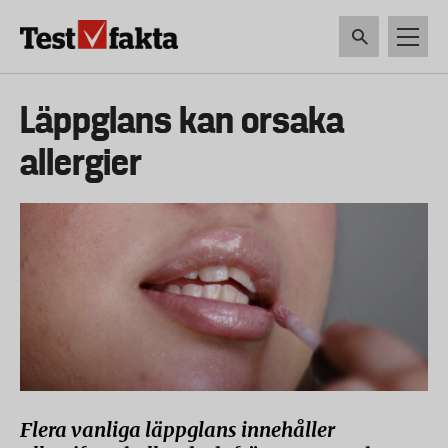
Hoppa
till
huvudinnehåll
HEM & HUSHÅLL
TEKNIK
LIVSMEDEL
VERKTYG & TRÄDGÅRDSREDSK
Huvudmeny
Läppglans kan orsaka
ny
allergier
Flera vanliga läppglans innehåller