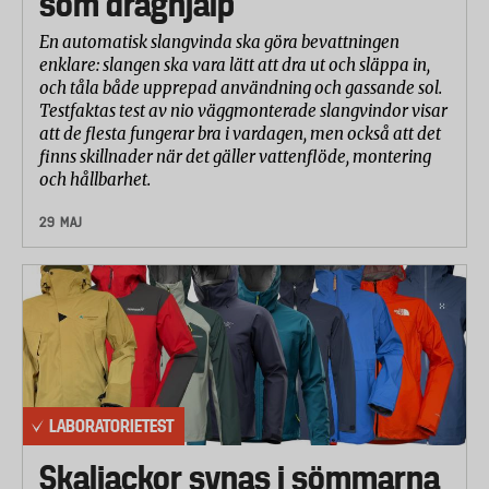
som draghjälp
testade hudområdena på två dagar innan studien
En automatisk slangvinda ska göra bevattningen
genomförts i laboratoriemiljö. Läppglans har
enklare: slangen ska vara lätt att dra ut och släppa in,
applicerats på ett hudområde och sedan jämförts
och tåla både upprepad användning och gassande sol.
med ett annat hudområde som inte behandlats med
Testfaktas test av nio väggmonterade slangvindor visar
att de flesta fungerar bra i vardagen, men också att det
någon produkt. Fuktigheten i hudområdena har
finns skillnader när det gäller vattenflöde, montering
mätts med hjälp av en korneometer. Skillnaden i
och hållbarhet.
fuktighet mellan det behandlade och obehandlade
hudområdet har mätts efter två respektive fyra
29 MAJ
timmar. Läppglansens påverkan på hudens
fuktighet anges som procent högre fuktighet.
LABORATORIETEST
Skaljackor synas i sömmarna