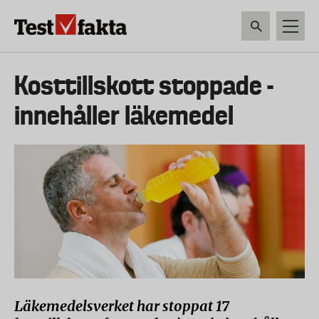
Hoppa
till
huvudinnehåll
HEM & HUSHÅLL
TEKNIK
LIVSMEDEL
VERKTYG & TRÄDGÅRDSREDSK
Huvudmeny
Kosttillskott stoppade -
ny
innehåller läkemedel
Läkemedelsverket har stoppat 17