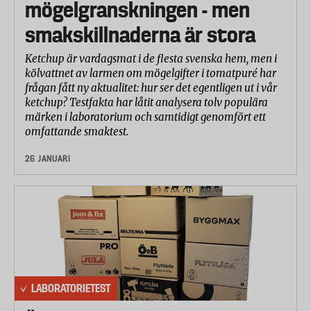
mögelgranskningen - men
smakskillnaderna är stora
Ketchup är vardagsmat i de flesta svenska hem, men i
kölvattnet av larmen om mögelgifter i tomatpuré har
frågan fått ny aktualitet: hur ser det egentligen ut i vår
ketchup? Testfakta har låtit analysera tolv populära
märken i laboratorium och samtidigt genomfört ett
omfattande smaktest.
26 JANUARI
LABORATORIETEST