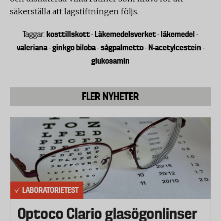
säkerställa att lagstiftningen följs.
kosttillskott
Läkemedelsverket
läkemedel
Taggar:
-
-
-
valeriana
ginkgo biloba
sågpalmetto
N-acetylcestein
-
-
-
-
glukosamin
FLER NYHETER
LABORATORIETEST
Optoco Clario glasögonlinser