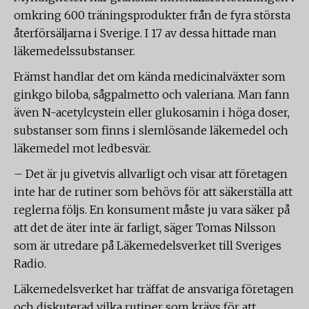
omkring 600 träningsprodukter från de fyra största
återförsäljarna i Sverige. I 17 av dessa hittade man
läkemedelssubstanser.
Främst handlar det om kända medicinalväxter som
ginkgo biloba, sågpalmetto och valeriana. Man fann
även N-acetylcystein eller glukosamin i höga doser,
substanser som finns i slemlösande läkemedel och
läkemedel mot ledbesvär.
– Det är ju givetvis allvarligt och visar att företagen
inte har de rutiner som behövs för att säkerställa att
reglerna följs. En konsument måste ju vara säker på
att det de äter inte är farligt, säger Tomas Nilsson
som är utredare på Läkemedelsverket till Sveriges
Radio.
Läkemedelsverket har träffat de ansvariga företagen
och diskuterad vilka rutiner som krävs för att