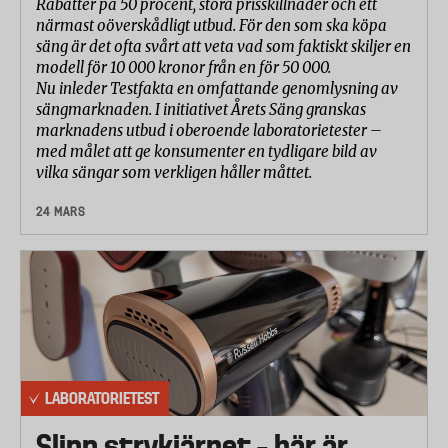
Rabatter på 50 procent, stora prisskillnader och ett
närmast oöverskådligt utbud. För den som ska köpa
säng är det ofta svårt att veta vad som faktiskt skiljer en
modell för 10 000 kronor från en för 50 000.
Nu inleder Testfakta en omfattande genomlysning av
sängmarknaden. I initiativet Årets Säng granskas
marknadens utbud i oberoende laboratorietester –
med målet att ge konsumenter en tydligare bild av
vilka sängar som verkligen håller måttet.
24 MARS
LABORATORIETEST
Slipp strykjärnet – här är