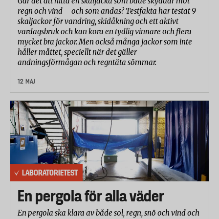
Går det att hitta en skaljacka som både skyddar mot
regn och vind – och som andas? Testfakta har testat 9
skaljackor för vandring, skidåkning och ett aktivt
vardagsbruk och kan kora en tydlig vinnare och flera
mycket bra jackor. Men också många jackor som inte
håller måttet, speciellt när det gäller
andningsförmågan och regntäta sömmar.
12 MAJ
LABORATORIETEST
En pergola för alla väder
En pergola ska klara av både sol, regn, snö och vind och