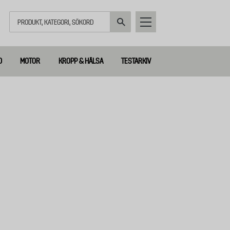
Sök
D
MOTOR
KROPP & HÄLSA
TESTARKIV