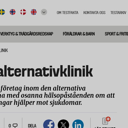
OM TESTFAKTA
KONTAKTA OSS
TESTARKIV
Top
meny
VERKTYG & TRÄDGÅRDSREDSKAP
FÖRÄLDRAR & BARN
SPORT & FRITI
INIK
lternativklinik
t företag inom den alternativa
ma med osanna hälsopåståenden om att
ngar hjälper mot sjukdomar.
0
DELA