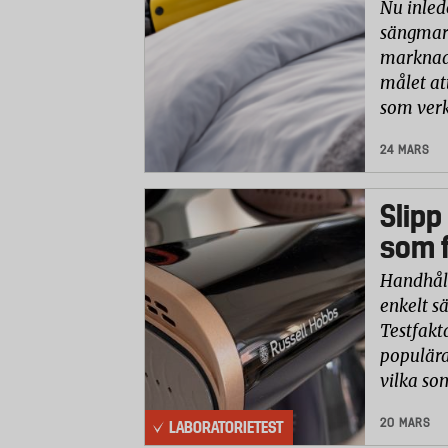
Nu inled
sängmark
marknade
målet at
som verk
24 MARS
Slipp
som f
Handhåll
enkelt sä
Testfakt
populära
vilka so
20 MARS
LABORATORIETEST