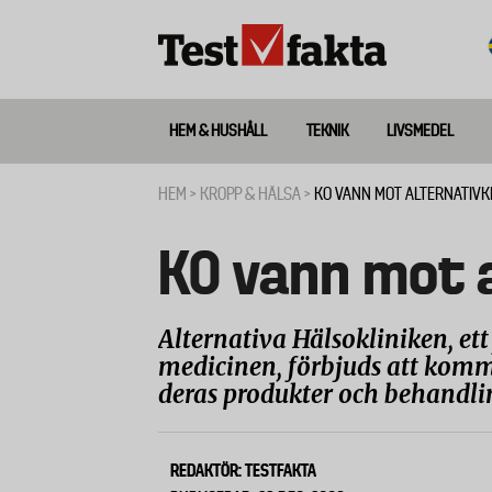
Hoppa
till
huvudinnehåll
HEM & HUSHÅLL
TEKNIK
LIVSMEDEL
Huvudmeny
ny
HEM
KROPP & HÄLSA
KO VANN MOT ALTERNATIVKL
Länkstig
KO vann mot a
Alternativa Hälsokliniken, et
medicinen, förbjuds att kom
deras produkter och behandli
REDAKTÖR: TESTFAKTA