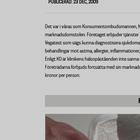
PUBLICERAD: 23 DEC, 2009
Det var i våras som Konsumentombudsmannen, KO,
marknadsdomstolen. Företaget erbjuder tjänster o
Vegatest som sägs kunna diagnostisera sjukdomar
behandlingar mot astma, allergier, inflammationer
Enligt KO är klinikens hälsopåståenden inte sann
Företrädarna förbjuds fortsätta med sin marknadsf
kronor per person.