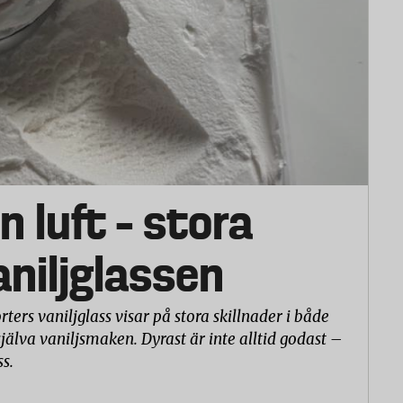
n luft – stora
vaniljglassen
rters vaniljglass visar på stora skillnader i både
själva vaniljsmaken. Dyrast är inte alltid godast –
ss.