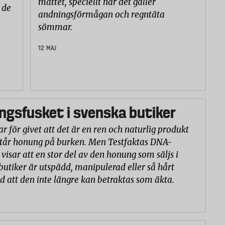
måttet, speciellt när det gäller
 de
andningsförmågan och regntäta
sömmar.
12 MAJ
gsfusket i svenska butiker
r för givet att det är en ren och naturlig produkt
står honung på burken. Men Testfaktas DNA-
visar att en stor del av den honung som säljs i
butiker är utspädd, manipulerad eller så hårt
d att den inte längre kan betraktas som äkta.