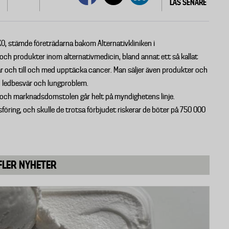
LÄS SENARE
 stämde företrädarna bakom Alternativkliniken i
ch produkter inom alternativmedicin, bland annat ett så kallat
 och till och med upptäcka cancer. Man säljer även produkter och
, ledbesvär och lungproblem.
a och marknadsdomstolen går helt på myndighetens linje.
öring, och skulle de trotsa förbjudet riskerar de böter på 750 000
FLER NYHETER