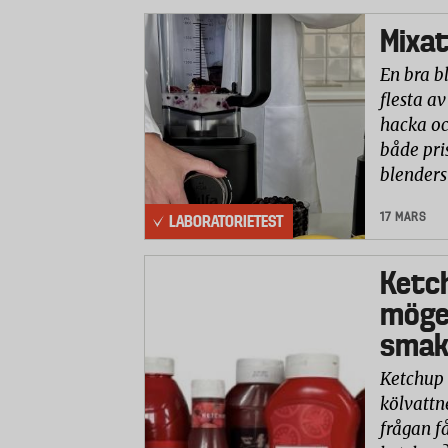
Mixat
En bra b
flesta av
hacka oc
både pri
blenders
17 MARS
LABORATORIETEST
Ketc
möge
smaks
Ketchup 
kölvattn
frågan få