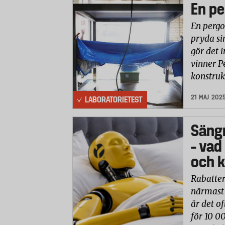
En pe
En pergo
pryda si
gör det i
vinner P
konstruk
21 MAJ 202
LABORATORIETEST
Säng
– vad
och k
Rabatter
närmast 
är det of
för 10 0