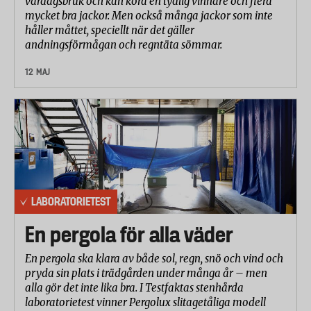
vardagsbruk och kan kora en tydlig vinnare och flera
mycket bra jackor. Men också många jackor som inte
håller måttet, speciellt när det gäller
andningsförmågan och regntäta sömmar.
12 MAJ
LABORATORIETEST
En pergola för alla väder
En pergola ska klara av både sol, regn, snö och vind och
pryda sin plats i trädgården under många år – men
alla gör det inte lika bra. I Testfaktas stenhårda
laboratorietest vinner Pergolux slitagetåliga modell