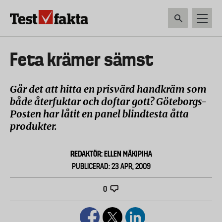
Hoppa
till
huvudinnehåll
HEM & HUSHÅLL
TEKNIK
LIVSMEDEL
VERKTYG & TRÄDGÅRDSREDSK
Huvudmeny
Feta krämer sämst
ny
Går det att hitta en prisvärd handkräm som
både återfuktar och doftar gott? Göteborgs-
Posten har låtit en panel blindtesta åtta
produkter.
REDAKTÖR: ELLEN MÄKIPIHA
PUBLICERAD: 23 APR, 2009
0