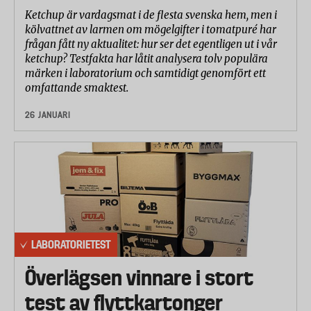
Ketchup är vardagsmat i de flesta svenska hem, men i
kölvattnet av larmen om mögelgifter i tomatpuré har
frågan fått ny aktualitet: hur ser det egentligen ut i vår
ketchup? Testfakta har låtit analysera tolv populära
märken i laboratorium och samtidigt genomfört ett
omfattande smaktest.
26 JANUARI
LABORATORIETEST
Överlägsen vinnare i stort
test av flyttkartonger