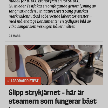
modell för 10 000 kronor från en för 50 000.
Nu inleder Testfakta en omfattande genomlysning av
sängmarknaden. I initiativet Årets Säng granskas
marknadens utbud i oberoende laboratorietester –
med målet att ge konsumenter en tydligare bild av
vilka sängar som verkligen håller måttet.
24 MARS
LABORATORIETEST
Slipp strykjärnet – här är
steamern som fungerar bäst