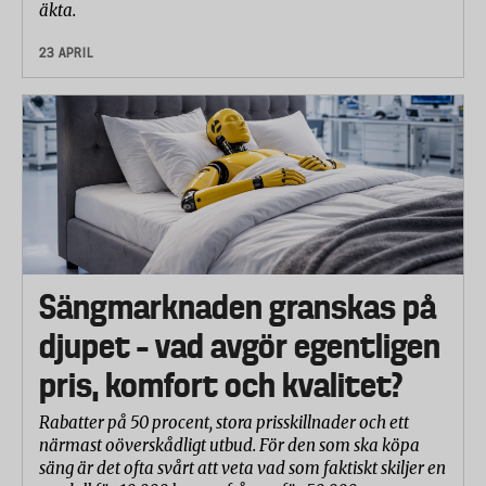
äkta.
23 APRIL
Sängmarknaden granskas på
djupet – vad avgör egentligen
pris, komfort och kvalitet?
Rabatter på 50 procent, stora prisskillnader och ett
närmast oöverskådligt utbud. För den som ska köpa
säng är det ofta svårt att veta vad som faktiskt skiljer en