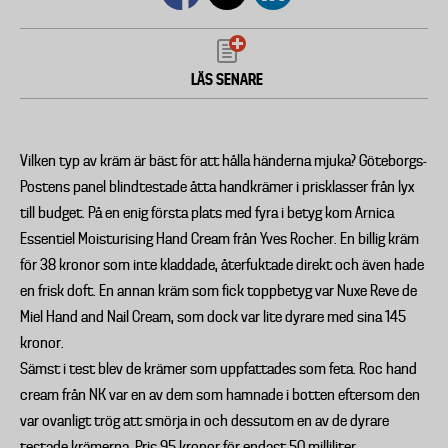
LÄS SENARE
Vilken typ av kräm är bäst för att hålla händerna mjuka? Göteborgs-
Postens panel blindtestade åtta handkrämer i prisklasser från lyx
till budget. På en enig första plats med fyra i betyg kom Arnica
Essentiel Moisturising Hand Cream från Yves Rocher. En billig kräm
för 38 kronor som inte kladdade, återfuktade direkt och även hade
en frisk doft. En annan kräm som fick toppbetyg var Nuxe Reve de
Miel Hand and Nail Cream, som dock var lite dyrare med sina 145
kronor.
Sämst i test blev de krämer som uppfattades som feta. Roc hand
cream från NK var en av dem som hamnade i botten eftersom den
var ovanligt trög att smörja in och dessutom en av de dyrare
testade krämerna. Pris 95 kronor för endast 50 milliliter.