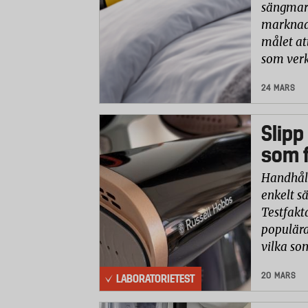
sängmark
marknade
målet at
som verk
24 MARS
Slipp
som f
Handhåll
enkelt sä
Testfakt
populära
vilka so
20 MARS
LABORATORIETEST