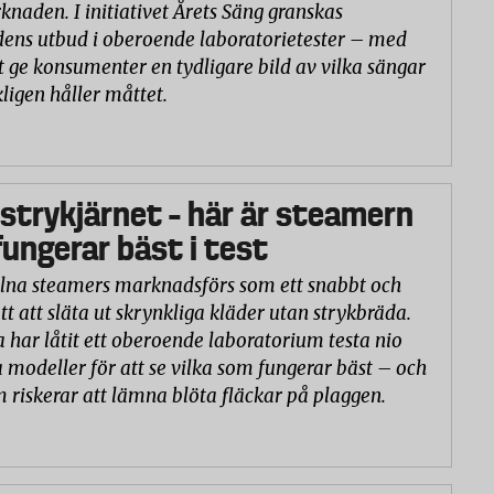
naden. I initiativet Årets Säng granskas
ns utbud i oberoende laboratorietester – med
t ge konsumenter en tydligare bild av vilka sängar
ligen håller måttet.
 strykjärnet – här är steamern
ungerar bäst i test
na steamers marknadsförs som ett snabbt och
tt att släta ut skrynkliga kläder utan strykbräda.
a har låtit ett oberoende laboratorium testa nio
 modeller för att se vilka som fungerar bäst – och
m riskerar att lämna blöta fläckar på plaggen.