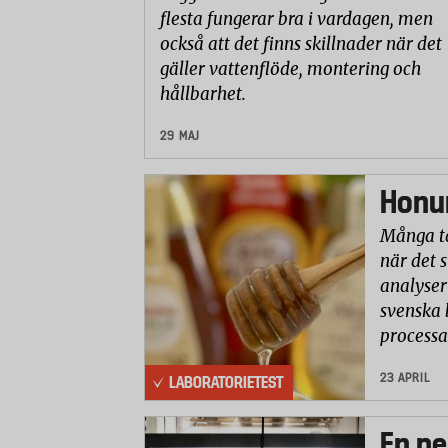
flesta fungerar bra i vardagen, men
också att det finns skillnader när det
gäller vattenflöde, montering och
hållbarhet.
29 MAJ
Honun
Många ta
när det 
analyser 
svenska 
processa
23 APRIL
LABORATORIETEST
En pe