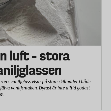
n luft – stora
vaniljglassen
rters vaniljglass visar på stora skillnader i både
själva vaniljsmaken. Dyrast är inte alltid godast –
ss.