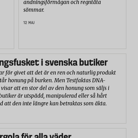
andningsförmågan och regntäta
sömmar.
12 MAJ
gsfusket i svenska butiker
r för givet att det är en ren och naturlig produkt
står honung på burken. Men Testfaktas DNA-
visar att en stor del av den honung som säljs i
butiker är utspädd, manipulerad eller så hårt
d att den inte längre kan betraktas som äkta.
rgola för alla väder