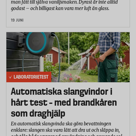
man fått till själva vaniljsmaken. Dyrast är inte alltid
godast – och billigast kan vara mer luft än glass.
19 JUNI
LABORATORIETEST
Automatiska slangvindor i
hårt test – med brandkåren
som draghjälp
En automatisk slangvinda ska göra bevattningen
enklare: slangen ska vara lätt att dra ut och släppa in,