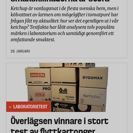
Ketchup är vardagsmat i de flesta svenska hem, men i
kölvattnet av larmen om mögelgifter i tomatpuré har
frågan fått ny aktualitet: hur ser det egentligen ut i vår
ketchup? Testfakta har låtit analysera tolv populära
märken i laboratorium och samtidigt genomfört ett
omfattande smaktest.
26 JANUARI
LABORATORIETEST
Överlägsen vinnare i stort
test av flyttkartonger