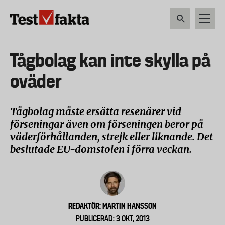
Hoppa
till
huvudinnehåll
HEM & HUSHÅLL
TEKNIK
LIVSMEDEL
VERKTYG & TRÄDGÅRDSREDSK
Huvudmeny
Tågbolag kan inte skylla på
ny
oväder
Tågbolag måste ersätta resenärer vid
förseningar även om förseningen beror på
väderförhållanden, strejk eller liknande. Det
beslutade EU-domstolen i förra veckan.
REDAKTÖR: MARTIN HANSSON
PUBLICERAD: 3 OKT, 2013