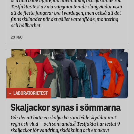
och tåla både upprepad användning och gassande sol.
Testfaktas test av nio väggmonterade slangvindor visar
att de flesta fungerar bra i vardagen, men också att det
finns skillnader när det gäller vattenflöde, montering
och hållbarhet.
29 MAJ
LABORATORIETEST
Skaljackor synas i sömmarna
Går det att hitta en skaljacka som både skyddar mot
regn och vind – och som andas? Testfakta har testat 9
skaljackor för vandring, skidåkning och ett aktivt