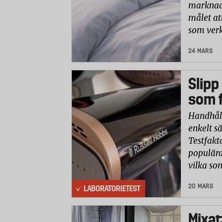
marknade
målet at
som verk
24 MARS
Slipp
som f
Handhåll
enkelt sä
Testfakt
populära
vilka so
20 MARS
LABORATORIETEST
Mixat