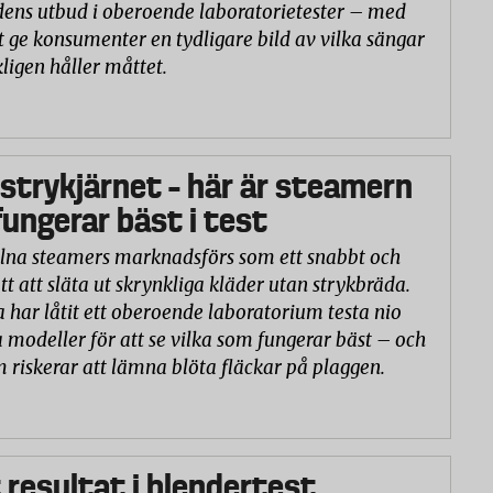
ns utbud i oberoende laboratorietester – med
t ge konsumenter en tydligare bild av vilka sängar
ligen håller måttet.
 strykjärnet – här är steamern
ungerar bäst i test
na steamers marknadsförs som ett snabbt och
tt att släta ut skrynkliga kläder utan strykbräda.
a har låtit ett oberoende laboratorium testa nio
 modeller för att se vilka som fungerar bäst – och
m riskerar att lämna blöta fläckar på plaggen.
 resultat i blendertest