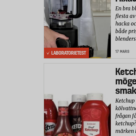
En bra b
flesta av
hacka oc
både pri
blenders
17 MARS
LABORATORIETEST
Ketc
möge
smaks
Ketchup 
kölvattn
frågan få
ketchup?
märken i