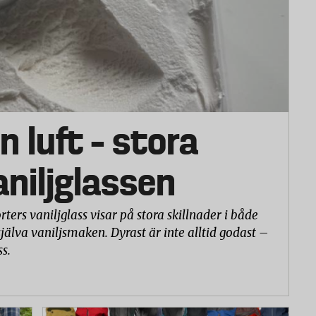
n luft – stora
vaniljglassen
rters vaniljglass visar på stora skillnader i både
själva vaniljsmaken. Dyrast är inte alltid godast –
ss.