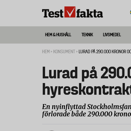
Hoppa
till
huvudinnehåll
HEM & HUSHÅLL
TEKNIK
LIVSMEDEL
Huvudmeny
ny
HEM
KONSUMENT
LURAD PÅ 290.000 KRONOR 
Länkstig
Lurad på 290.
hyreskontrak
En nyinflyttad Stockholmsfami
förlorade både 290.000 krono