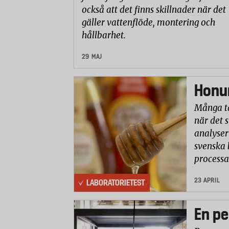
också att det finns skillnader när det
gäller vattenflöde, montering och
hållbarhet.
29 MAJ
Honun
Många ta
när det 
analyser 
svenska 
processa
23 APRIL
LABORATORIETEST
En pe