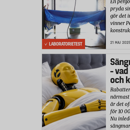
En pergo
pryda si
gör det i
vinner P
konstruk
21 MAJ 202
LABORATORIETEST
Säng
– vad
och k
Rabatter
närmast 
är det of
för 10 0
Nu inled
sängmark