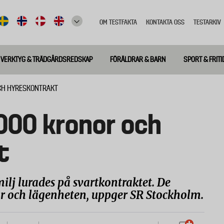
OM TESTFAKTA
KONTAKTA OSS
TESTARKIV
Top
meny
VERKTYG & TRÄDGÅRDSREDSKAP
FÖRÄLDRAR & BARN
SPORT & FRITI
OCH HYRESKONTRAKT
000 kronor och
t
lj lurades på svartkontraktet. De
r och lägenheten, uppger SR Stockholm.