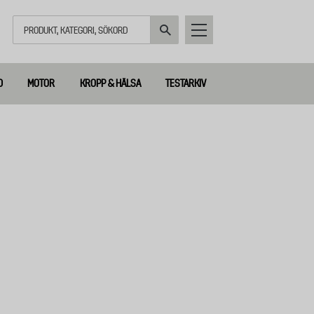
Sök
D
MOTOR
KROPP & HÄLSA
TESTARKIV