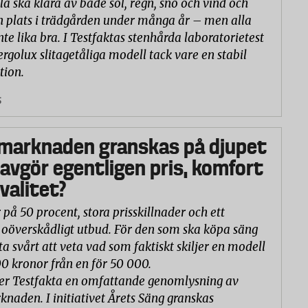
la ska klara av både sol, regn, snö och vind och
n plats i trädgården under många år – men alla
nte lika bra. I Testfaktas stenhårda laboratorietest
ergolux slitagetåliga modell tack vare en stabil
tion.
5
marknaden granskas på djupet
 avgör egentligen pris, komfort
valitet?
 på 50 procent, stora prisskillnader och ett
oöverskådligt utbud. För den som ska köpa säng
ta svårt att veta vad som faktiskt skiljer en modell
00 kronor från en för 50 000.
er Testfakta en omfattande genomlysning av
naden. I initiativet Årets Säng granskas