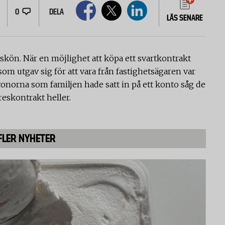
0
DELA
LÄS SENARE
skön. När en möjlighet att köpa ett svartkontrakt
 utgav sig för att vara från fastighetsägaren var
onorna som familjen hade satt in på ett konto såg de
reskontrakt heller.
FLER NYHETER