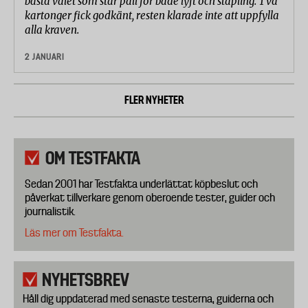
bästa valet som står pall för både lyft och stapling. Två
kartonger fick godkänt, resten klarade inte att uppfylla
alla kraven.
2 JANUARI
FLER NYHETER
OM TESTFAKTA
Sedan 2001 har Testfakta underlättat köpbeslut och
påverkat tillverkare genom oberoende tester, guider och
journalistik.
Läs mer om Testfakta.
NYHETSBREV
Håll dig uppdaterad med senaste testerna, guiderna och