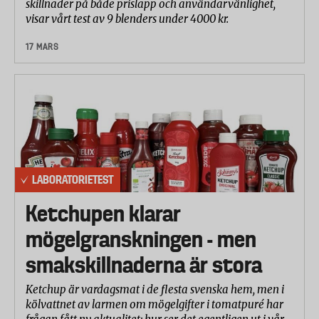
skillnader på både prislapp och användarvänlighet,
visar vårt test av 9 blenders under 4000 kr.
17 MARS
LABORATORIETEST
Ketchupen klarar
mögelgranskningen - men
smakskillnaderna är stora
Ketchup är vardagsmat i de flesta svenska hem, men i
kölvattnet av larmen om mögelgifter i tomatpuré har