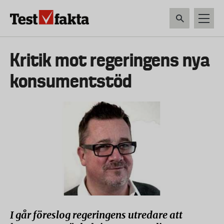
Hoppa
till
huvudinnehåll
HEM & HUSHÅLL
TEKNIK
LIVSMEDEL
VERKTYG & TRÄDGÅRDSREDSK
Huvudmeny
Kritik mot regeringens nya
ny
konsumentstöd
I går föreslog regeringens utredare att