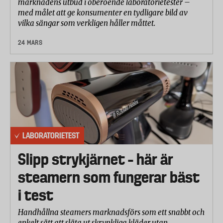
marknadens utbud i oberoende laboratorietester –
med målet att ge konsumenter en tydligare bild av
vilka sängar som verkligen håller måttet.
24 MARS
LABORATORIETEST
Slipp strykjärnet – här är
steamern som fungerar bäst
i test
Handhållna steamers marknadsförs som ett snabbt och
enkelt sätt att släta ut skrynkliga kläder utan