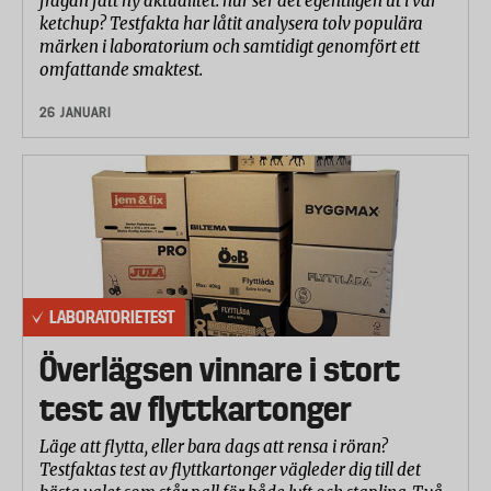
frågan fått ny aktualitet: hur ser det egentligen ut i vår
ketchup? Testfakta har låtit analysera tolv populära
märken i laboratorium och samtidigt genomfört ett
omfattande smaktest.
26 JANUARI
LABORATORIETEST
Överlägsen vinnare i stort
test av flyttkartonger
Läge att flytta, eller bara dags att rensa i röran?
Testfaktas test av flyttkartonger vägleder dig till det