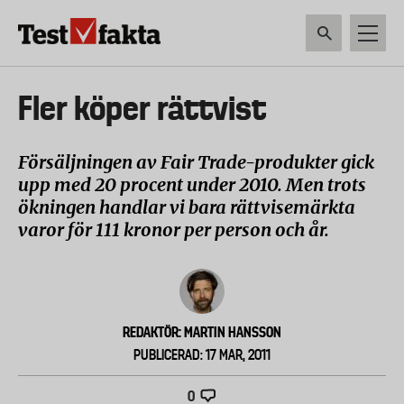
Hoppa
till
huvudinnehåll
HEM & HUSHÅLL
TEKNIK
LIVSMEDEL
VERKTYG & TRÄDGÅRDSREDSK
Huvudmeny
Fler köper rättvist
ny
Försäljningen av Fair Trade-produkter gick
upp med 20 procent under 2010. Men trots
ökningen handlar vi bara rättvisemärkta
varor för 111 kronor per person och år.
REDAKTÖR: MARTIN HANSSON
PUBLICERAD: 17 MAR, 2011
0