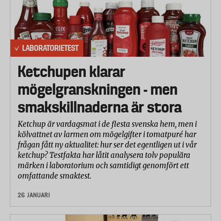
LABORATORIETEST
Ketchupen klarar
mögelgranskningen - men
smakskillnaderna är stora
Ketchup är vardagsmat i de flesta svenska hem, men i
kölvattnet av larmen om mögelgifter i tomatpuré har
frågan fått ny aktualitet: hur ser det egentligen ut i vår
ketchup? Testfakta har låtit analysera tolv populära
märken i laboratorium och samtidigt genomfört ett
omfattande smaktest.
26 JANUARI