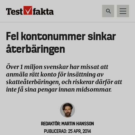
Hoppa
till
huvudinnehåll
HEM & HUSHÅLL
TEKNIK
LIVSMEDEL
VERKTYG & TRÄDGÅRDSREDSK
Huvudmeny
Fel kontonummer sinkar
ny
återbäringen
Över 1 miljon svenskar har missat att
anmäla rätt konto för insättning av
skatteåterbäringen, och riskerar därför att
inte få sina pengar innan midsommar.
REDAKTÖR: MARTIN HANSSON
PUBLICERAD: 25 APR, 2014