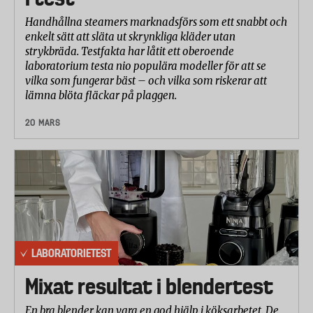
Handhållna steamers marknadsförs som ett snabbt och
enkelt sätt att släta ut skrynkliga kläder utan
strykbräda. Testfakta har låtit ett oberoende
laboratorium testa nio populära modeller för att se
vilka som fungerar bäst – och vilka som riskerar att
lämna blöta fläckar på plaggen.
20 MARS
LABORATORIETEST
Mixat resultat i blendertest
En bra blender kan vara en god hjälp i köksarbetet. De