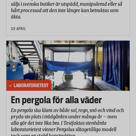
säljs i svenska butiker är utspädd, manipulerad eller så
hårt processad att den inte längre kan betraktas som
äkta.
23 APRIL
LABORATORIETEST
En pergola för alla väder
En pergola ska klara av både sol, regn, snö och vind och
pryda sin plats i trädgården under många år – men
alla gör det inte lika bra. I Testfaktas stenhårda
laboratorietest vinner Pergolux slitagetåliga modell
tack vare en stabil konstruktion.