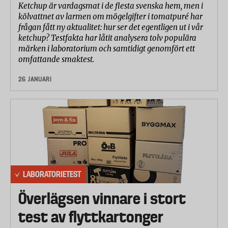
Ketchup är vardagsmat i de flesta svenska hem, men i
kölvattnet av larmen om mögelgifter i tomatpuré har
frågan fått ny aktualitet: hur ser det egentligen ut i vår
ketchup? Testfakta har låtit analysera tolv populära
märken i laboratorium och samtidigt genomfört ett
omfattande smaktest.
26 JANUARI
LABORATORIETEST
Överlägsen vinnare i stort
test av flyttkartonger