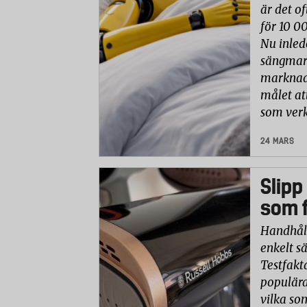
är det of
för 10 0
Nu inled
sängmark
marknade
målet at
som verk
24 MARS
Slipp
som f
Handhåll
enkelt sä
Testfakt
populära
vilka so