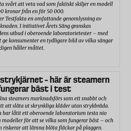
ta svårt att veta vad som faktiskt skiljer en modell
00 kronor från en för 50 000.
er Testfakta en omfattande genomlysning av
naden. I initiativet Årets Säng granskas
ns utbud i oberoende laboratorietester – med
t ge konsumenter en tydligare bild av vilka sängar
ligen håller måttet.
 strykjärnet – här är steamern
ungerar bäst i test
na steamers marknadsförs som ett snabbt och
tt att släta ut skrynkliga kläder utan strykbräda.
a har låtit ett oberoende laboratorium testa nio
 modeller för att se vilka som fungerar bäst – och
m riskerar att lämna blöta fläckar på plaggen.