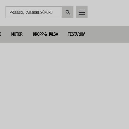
Sök
D
MOTOR
KROPP & HÄLSA
TESTARKIV