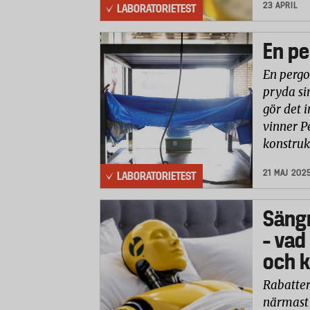
23 APRIL
LABORATORIETEST
En pe
En pergo
pryda si
gör det i
vinner P
konstruk
21 MAJ 202
LABORATORIETEST
Säng
– vad
och k
Rabatter
närmast 