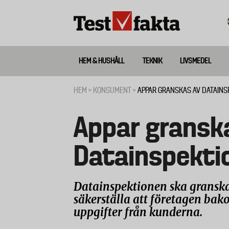
Hoppa
till
huvudinnehåll
HEM & HUSHÅLL
TEKNIK
LIVSMEDEL
Huvudmeny
ny
HEM
KONSUMENT
APPAR GRANSKAS AV DATAINS
Länkstig
Appar gransk
Datainspekti
Datainspektionen ska gransk
säkerställa att företagen bak
uppgifter från kunderna.