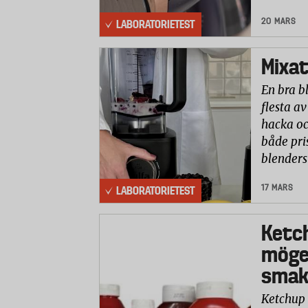
20 MARS
LABORATORIETEST
Mixat
En bra b
flesta av
hacka oc
både pri
blenders
17 MARS
LABORATORIETEST
Ketc
möge
smaks
Ketchup 