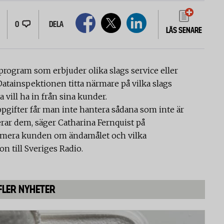
0
DELA
LÄS SENARE
 program som erbjuder olika slags service eller
Datainspektionen titta närmare på vilka slags
vill ha in från sina kunder.
gifter får man inte hantera sådana som inte är
ar dem, säger Catharina Fernquist på
rmera kunden om ändamålet och vilka
n till Sveriges Radio.
FLER NYHETER