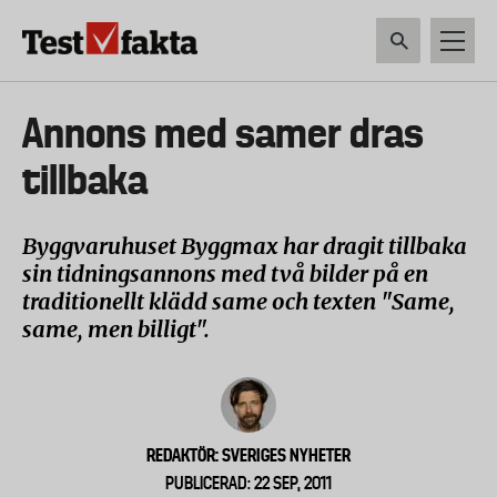
Hoppa
till
huvudinnehåll
HEM & HUSHÅLL
TEKNIK
LIVSMEDEL
VERKTYG & TRÄDGÅRDSREDSK
Huvudmeny
Annons med samer dras
ny
tillbaka
Byggvaruhuset Byggmax har dragit tillbaka
sin tidningsannons med två bilder på en
traditionellt klädd same och texten "Same,
same, men billigt".
REDAKTÖR: SVERIGES NYHETER
PUBLICERAD: 22 SEP, 2011