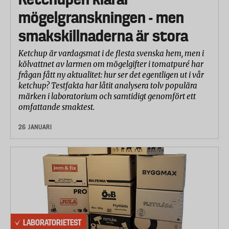
mögelgranskningen - men
smakskillnaderna är stora
Ketchup är vardagsmat i de flesta svenska hem, men i
kölvattnet av larmen om mögelgifter i tomatpuré har
frågan fått ny aktualitet: hur ser det egentligen ut i vår
ketchup? Testfakta har låtit analysera tolv populära
märken i laboratorium och samtidigt genomfört ett
omfattande smaktest.
26 JANUARI
LABORATORIETEST