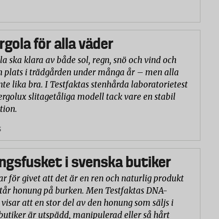
rgola för alla väder
la ska klara av både sol, regn, snö och vind och
n plats i trädgården under många år – men alla
nte lika bra. I Testfaktas stenhårda laboratorietest
ergolux slitagetåliga modell tack vare en stabil
tion.
5
gsfusket i svenska butiker
r för givet att det är en ren och naturlig produkt
står honung på burken. Men Testfaktas DNA-
visar att en stor del av den honung som säljs i
butiker är utspädd, manipulerad eller så hårt