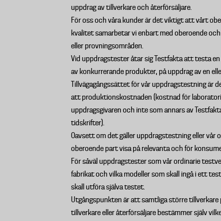
uppdrag av tillverkare och återförsäljare.
För oss och våra kunder är det viktigt att vårt ob
kvalitet samarbetar vi enbart med oberoende och c
eller provningsområden.
Vid uppdragstester åtar sig Testfakta att testa en 
av konkurrerande produkter, på uppdrag av en eller f
Tillvägagångssättet för vår uppdragstestning är 
att produktionskostnaden (kostnad för laboratorie
uppdragsgivaren och inte som annars av Testfakta
tidskrifter).
Oavsett om det gäller uppdragstestning eller vå
oberoende part visa på relevanta och för konsumen
För såväl uppdragstester som vår ordinarie testverk
fabrikat och vilka modeller som skall ingå i ett te
skall utföra själva testet.
Utgångspunkten är att samtliga större tillverkare
tillverkare eller återförsäljare bestämmer själv 