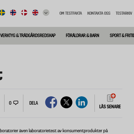
OM TESTFAKTA
KONTAKTA OSS
TESTARKIV
Top
meny
VERKTYG & TRÄDGÅRDSREDSKAP
FÖRÄLDRAR & BARN
SPORT & FRITI
t
0
DELA
LÄS SENARE
laboratorier även laboratorietest av konsumentprodukter på