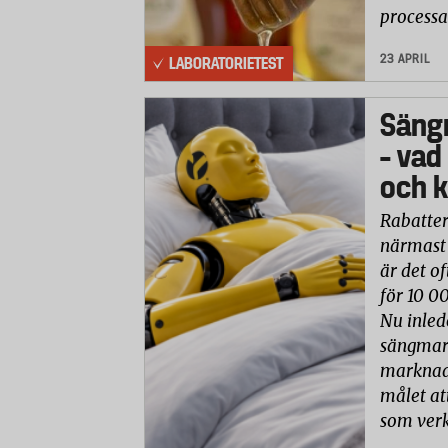
processa
23 APRIL
LABORATORIETEST
Säng
– vad
och k
Rabatter
närmast 
är det of
för 10 0
Nu inled
sängmark
marknade
målet at
som verk