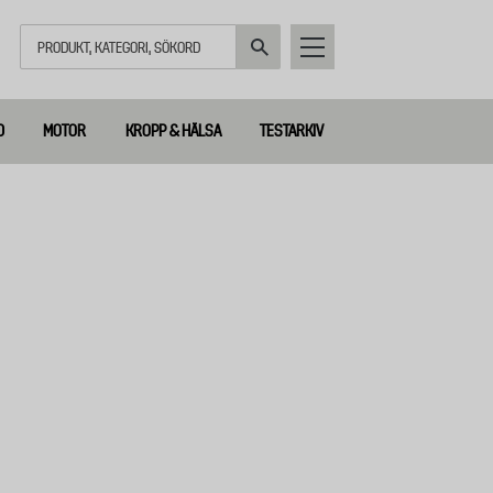
Sök
D
MOTOR
KROPP & HÄLSA
TESTARKIV