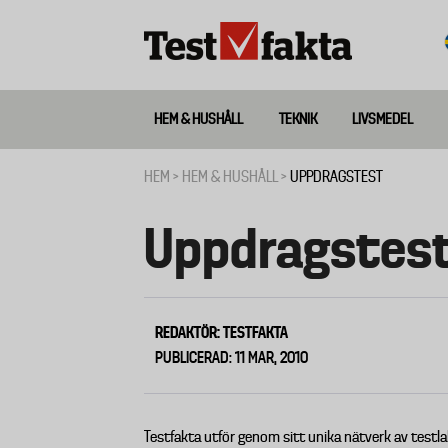
Hoppa
till
huvudinnehåll
HEM & HUSHÅLL
TEKNIK
LIVSMEDEL
Huvudmeny
ny
HEM
HEM & HUSHÅLL
UPPDRAGSTEST
Länkstig
Uppdragstes
REDAKTÖR: TESTFAKTA
PUBLICERAD: 11 MAR, 2010
Testfakta utför genom sitt unika nätverk av test