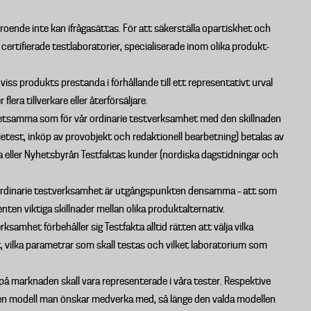
eroende inte kan ifrågasättas. För att säkerställa opartiskhet och
ertifierade testlaboratorier, specialiserade inom olika produkt-
viss produkts prestanda i förhållande till ett representativt urval
lera tillverkare eller återförsäljare.
detsamma som för vår ordinarie testverksamhet med den skillnaden
test, inköp av provobjekt och redaktionell bearbetning) betalas av
 eller Nyhetsbyrån Testfaktas kunder (nordiska dagstidningar och
r ordinarie testverksamhet är utgångspunkten densamma – att som
ten viktiga skillnader mellan olika produktalternativ.
samhet förbehåller sig Testfakta alltid rätten att välja vilka
st, vilka parametrar som skall testas och vilket laboratorium som
 på marknaden skall vara representerade i våra tester. Respektive
vilken modell man önskar medverka med, så länge den valda modellen