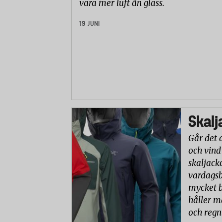
vara mer luft än glass.
19 JUNI
Skalj
Går det 
och vind
skaljack
vardagsb
mycket b
håller m
och reg