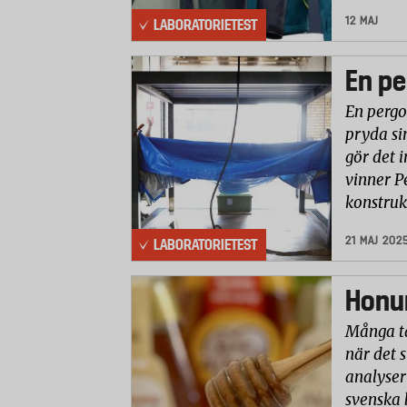
12 MAJ
LABORATORIETEST
En pe
En pergo
pryda si
gör det i
vinner P
konstruk
21 MAJ 202
LABORATORIETEST
Honun
Många ta
när det 
analyser 
svenska 