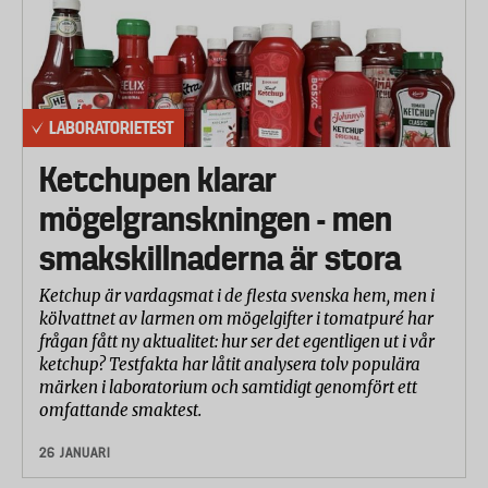
LABORATORIETEST
Ketchupen klarar
mögelgranskningen - men
smakskillnaderna är stora
Ketchup är vardagsmat i de flesta svenska hem, men i
kölvattnet av larmen om mögelgifter i tomatpuré har
frågan fått ny aktualitet: hur ser det egentligen ut i vår
ketchup? Testfakta har låtit analysera tolv populära
märken i laboratorium och samtidigt genomfört ett
omfattande smaktest.
26 JANUARI