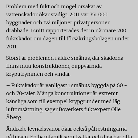
Problem med fukt och mögel orsakat av
vattenskador ökar stadigt. 2011 var 751 000
byggnader och två miljoner privatpersoner
drabbade. I snitt rapporterades det in närmare 200
fuktskador om dagen till försäkringsbolagen under
2011.
Störst är problemen i äldre småhus, där skadorna
finns inuti konstruktioner, ouppvärmda
kryputrymmen och vindar.
– Fuktskador är vanligast i småhus byggda på 60 -
och 70-talet. Många konstruktioner är extremt
känsliga som till exempel krypgrunder med låg
luftomsättning, säger Boverkets fuktexpert Olle
Åberg.
Ändrade levnadsvanor ökar också påfrestningarna
på husen. En barnfamilj som tvättar och duschar ofta