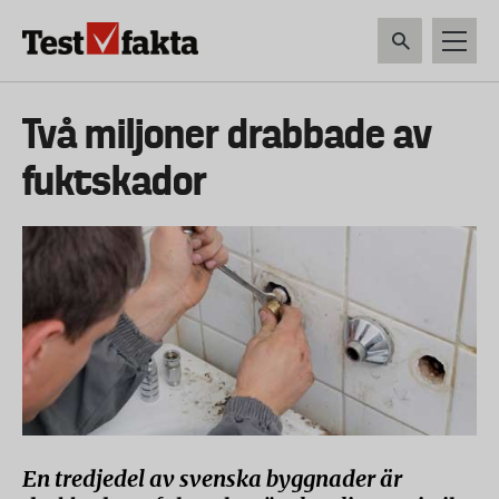
Hoppa
till
huvudinnehåll
HEM & HUSHÅLL
TEKNIK
LIVSMEDEL
VERKTYG & TRÄDGÅRDSREDSK
Huvudmeny
Två miljoner drabbade av
ny
fuktskador
En tredjedel av svenska byggnader är