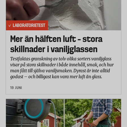
2010: 78.677
2009: 62.741
2008: 57.575
LABORATORIETEST
2007: 61.835
Mer än hälften luft – stora
2006: 63.507
skillnader i vaniljglassen
2005: 64.864
Testfaktas granskning av tolv olika sorters vaniljglass
Källa: Svensk försäkring
visar på stora skillnader i både innehåll, smak, och hur
man fått till själva vaniljsmaken. Dyrast är inte alltid
Kommenterar till statistik: Statistiken visar antalet
godast – och billigast kan vara mer luft än glass.
vattenskador, vilket senare kan leda till fuktskador i
19 JUNI
form av mögel. Anmälningarna ökade 2010 på grund
av den stränga vinterkylan.