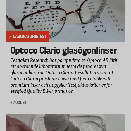
hålla nere fuktigheten.
* Anlita en sakkunnig besiktningsman inför ett
husköp.
LABORATORIETEST
* Undvik också att utföra egna installationer, anlita
en försäkrad VVS-installatör.
Optoco Clario glasögonlinser
* Ett hus tekniska livslängd är mellan 40-50 år,
Testfakta Research har på uppdrag av Optoco AB låtit
medan ett badrums livslängd är 30 år. Är det äldre
ett oberoende laboratorium testa de progressiva
bör du renovera, för att undvika fuktskador.
glasögonlinserna Optoco Clario. Resultaten visar att
Optoco Clario presterar i nivå med flera etablerade
* Anlita bara entreprenörer med yrkesbevis.
premiumlinser och uppfyller Testfaktas kriterier för
Verified Quality & Performance.
Antal anmälda vattenskador i privatbostäder
7 AUGUSTI
och fritidshus
2011: 70.254