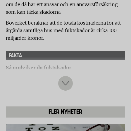
om de då har ett ansvar och en ansvarsförsäkring
som kan täcka skadorna.
Boverket beräknar att de totala kostnaderna för att
åtgärda samtliga hus med fuktskador är cirka 100
miljarder kronor.
FAKTA
Så undviker du fuktskador
* Se till att badrummet har bra ventilation, bra
tätskikt och fukttåliga material och att dusch och
badkar placeras så att vattnet inte sprutar utanför.
* Häng tvätten på ställen med bra ventilation och
FLER NYHETER
värme samt över golv som är vattentåligt.
* I källare med tvättstuga och torkrum eller badrum
och bastu, kan en avfuktare vara till bra hjälp för att