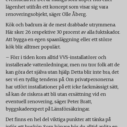
lägenhet utifrån ett koncept som visar sig vara
renoveringsobjekt, säger Olle Åberg.
Kök och badrum är de mest drabbade utrymmena.
Här sker 26 respektive 30 procent av alla fuktskador.
Att bygga en egen spaanläggning eller ett större
kök blir alltmer populärt.
– Förr i tiden kom alltid VVS-installatörer och
installerade vattenledningar, men nu tror folk att de
kan göra det själva utan hjälp. Detta blir inte bra, det
ser vi en tydlig tendens på. Om privatpersonerna
har utfört installationer på ett icke fackmässigt sätt,
så kan de riskera att bli utan ersättning vid en
eventuell renovering, säger Peter Bratt,
byggskadeexpert på Länsförsäkringar.
Det finns en hel del viktiga punkter att tänka på
inför ett husköp. Som köpare bör du alltid anlita en