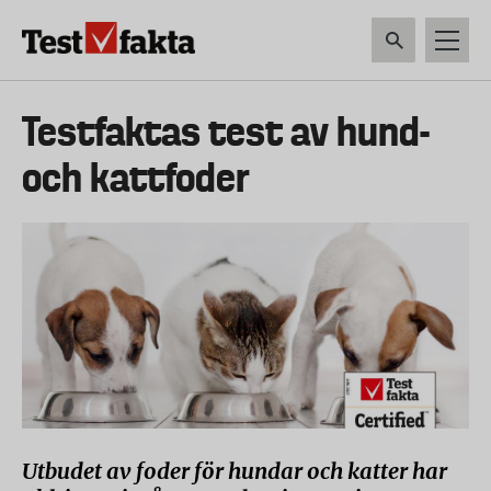
Hoppa
till
huvudinnehåll
HEM & HUSHÅLL
TEKNIK
LIVSMEDEL
VERKTYG & TRÄDGÅRDSREDSK
Huvudmeny
Testfaktas test av hund-
ny
och kattfoder
Utbudet av foder för hundar och katter har