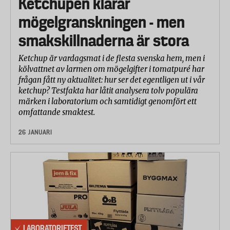
Ketchupen klarar
mögelgranskningen - men
smakskillnaderna är stora
Ketchup är vardagsmat i de flesta svenska hem, men i
kölvattnet av larmen om mögelgifter i tomatpuré har
frågan fått ny aktualitet: hur ser det egentligen ut i vår
ketchup? Testfakta har låtit analysera tolv populära
märken i laboratorium och samtidigt genomfört ett
omfattande smaktest.
26 JANUARI
LABORATORIETEST