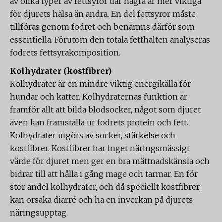
av olika typer av fettsyror där några är mer viktiga
för djurets hälsa än andra. En del fettsyror måste
tillföras genom fodret och benämns därför som
essentiella. Förutom den totala fetthalten analyseras
fodrets fettsyrakomposition.
Kolhydrater (kostfibrer)
Kolhydrater är en mindre viktig energikälla för
hundar och katter. Kolhydraternas funktion är
framför allt att bilda blodsocker, något som djuret
även kan framställa ur fodrets protein och fett.
Kolhydrater utgörs av socker, stärkelse och
kostfibrer. Kostfibrer har inget näringsmässigt
värde för djuret men ger en bra mättnadskänsla och
bidrar till att hålla i gång mage och tarmar. En för
stor andel kolhydrater, och då speciellt kostfibrer,
kan orsaka diarré och ha en inverkan på djurets
näringsupptag.