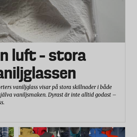
n luft – stora
vaniljglassen
rters vaniljglass visar på stora skillnader i både
själva vaniljsmaken. Dyrast är inte alltid godast –
ss.