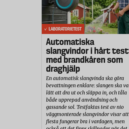
LABORATORIETEST
Automatiska
slangvindor i hårt test
med brandkåren som
draghjälp
En automatisk slangvinda ska göra
bevattningen enklare: slangen ska va
lätt att dra ut och släppa in, och tåla
både upprepad användning och
gassande sol. Testfaktas test av nio
väggmonterade slangvindor visar att
flesta fungerar bra i vardagen, men
också att det finns skillnader när det