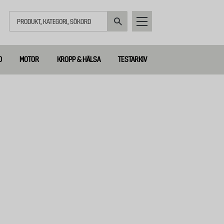
Sök
D
MOTOR
KROPP & HÄLSA
TESTARKIV