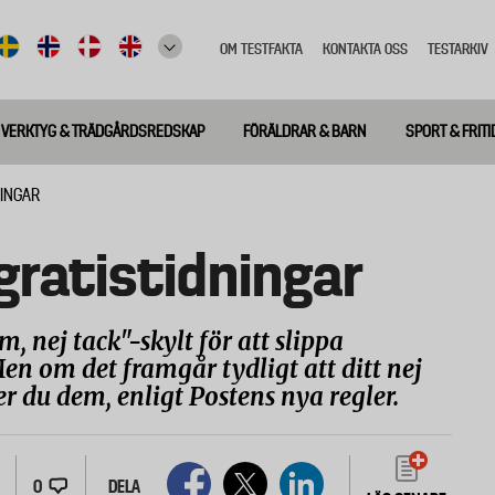
OM TESTFAKTA
KONTAKTA OSS
TESTARKIV
Top
meny
VERKTYG & TRÄDGÅRDSREDSKAP
FÖRÄLDRAR & BARN
SPORT & FRITI
NINGAR
 gratistidningar
, nej tack"-skylt för att slippa
en om det framgår tydligt att ditt nej
er du dem, enligt Postens nya regler.
0
DELA