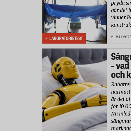
pryda si
gör det i
vinner P
konstruk
21 MAJ 202
LABORATORIETEST
Säng
– vad
och k
Rabatter
närmast 
är det of
för 10 0
Nu inled
sängmark
marknade