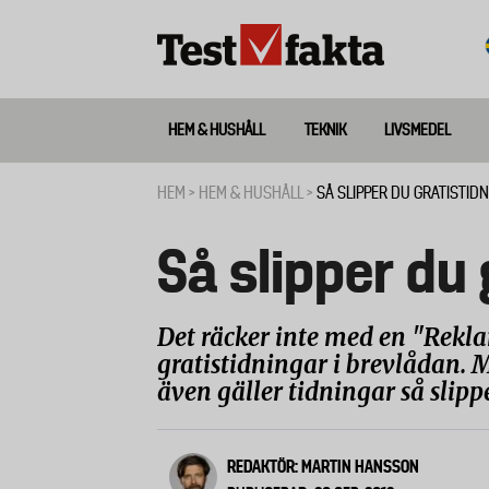
Hoppa
till
huvudinnehåll
HEM & HUSHÅLL
TEKNIK
LIVSMEDEL
Huvudmeny
ny
HEM
HEM & HUSHÅLL
SÅ SLIPPER DU GRATISTID
Länkstig
Så slipper du
Det räcker inte med en "Reklam
gratistidningar i brevlådan. M
även gäller tidningar så slipp
REDAKTÖR: MARTIN HANSSON