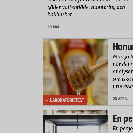
gäller vattenflöde, montering och
hållbarhet.
29 MAJ
Honun
Många ta
när det 
analyser 
svenska 
processa
23 APRIL
LABORATORIETEST
En pe
En pergo