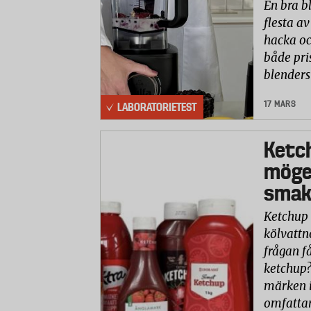
En bra b
flesta av
hacka oc
både pri
blenders
17 MARS
LABORATORIETEST
Ketc
möge
smaks
Ketchup 
kölvattn
frågan få
ketchup?
märken i
omfatta