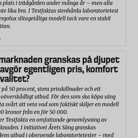
n plats i trädgården under många år – men alla
nte lika bra. I Testfaktas stenhårda laboratorietest
ergolux slitagetåliga modell tack vare en stabil
tion.
5
marknaden granskas på djupet
 avgör egentligen pris, komfort
valitet?
 på 50 procent, stora prisskillnader och ett
oöverskådligt utbud. För den som ska köpa säng
ta svårt att veta vad som faktiskt skiljer en modell
00 kronor från en för 50 000.
er Testfakta en omfattande genomlysning av
naden. I initiativet Årets Säng granskas
ns utbud i oberoende laboratorietester – med