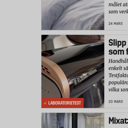
målet at
som verk
24 MARS
Slipp
som f
Handhåll
enkelt sä
Testfakt
populära
vilka so
20 MARS
LABORATORIETEST
Mixat