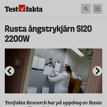
Hoppa
till
huvudinnehåll
HEM & HUSHÅLL
TEKNIK
LIVSMEDEL
VERKTYG & TRÄDGÅRDSREDSK
Huvudmeny
Rusta ångstrykjärn SI20
ny
2200W
Testfakta Research har på uppdrag av Rusta