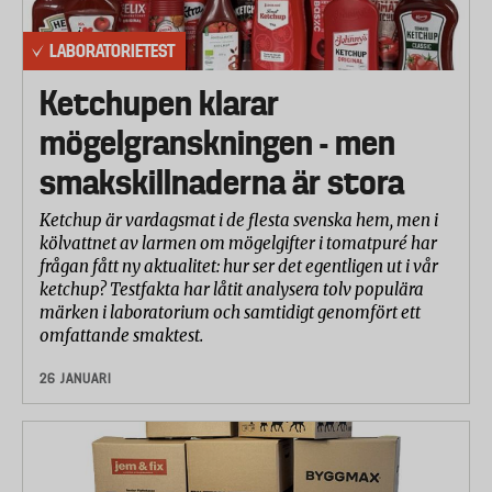
LABORATORIETEST
Ketchupen klarar
mögelgranskningen - men
smakskillnaderna är stora
Ketchup är vardagsmat i de flesta svenska hem, men i
kölvattnet av larmen om mögelgifter i tomatpuré har
frågan fått ny aktualitet: hur ser det egentligen ut i vår
ketchup? Testfakta har låtit analysera tolv populära
märken i laboratorium och samtidigt genomfört ett
omfattande smaktest.
26 JANUARI