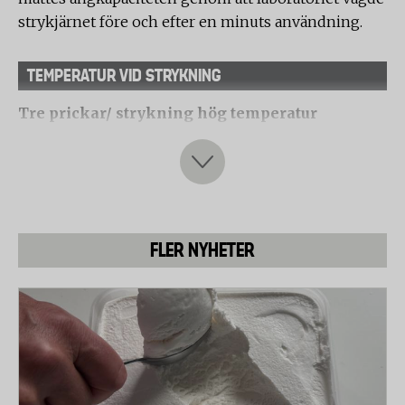
strykjärnet före och efter en minuts användning.
TEMPERATUR VID STRYKNING
Tre prickar/ strykning hög temperatur
Strykning vid högst 200° C för material som bomull
och lin.
Två prickar/ strykning medeltemperatur
Strykning vid högst 150° C för känsligare material
som ull, siden, polyester och viskos.
FLER NYHETER
En prick/ strykning låg temperatur
Strykning vid högst 110° C för känsliga material som
akryl, polyamid, nylon och acetat.
Källa: TEKO