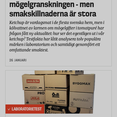
mögelgranskningen - men
smakskillnaderna är stora
Ketchup är vardagsmat i de flesta svenska hem, men i
kölvattnet av larmen om mögelgifter i tomatpuré har
frågan fått ny aktualitet: hur ser det egentligen ut i vår
ketchup? Testfakta har låtit analysera tolv populära
märken i laboratorium och samtidigt genomfört ett
omfattande smaktest.
26 JANUARI
LABORATORIETEST