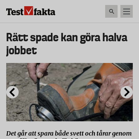
Hoppa
till
huvudinnehåll
HEM & HUSHÅLL
TEKNIK
LIVSMEDEL
VERKTYG & TRÄDGÅRDSREDSK
Huvudmeny
Rätt spade kan göra halva
ny
jobbet
Det går att spara både svett och tårar genom