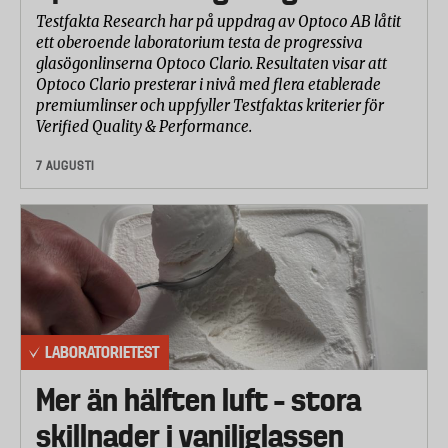
Bladet fixeras och ett metallföremål i en pendel slår
Testfakta Research har på uppdrag av Optoco AB låtit
till eggen med en kraft som motsvarar att en person
ett oberoende laboratorium testa de progressiva
på 100 kilo hoppar på spadens kant för att trycka ner
glasögonlinserna Optoco Clario. Resultaten visar att
den i jorden.
Optoco Clario presterar i nivå med flera etablerade
premiumlinser och uppfyller Testfaktas kriterier för
Grävmotstånd
Verified Quality & Performance.
Genom att sätta en kraftmätare under foten på den
7 AUGUSTI
som gräver, mäter labbet vilken kraft som krävs för
att trycka ner spadarnas blad till ett visst djup. Testet
genomförs i en pallkrage med siktad jord. Det
upprepas flera gånger och ett medelvärde för varje
spade räknas ut.
LABORATORIETEST
Mer än hälften luft – stora
skillnader i vaniljglassen