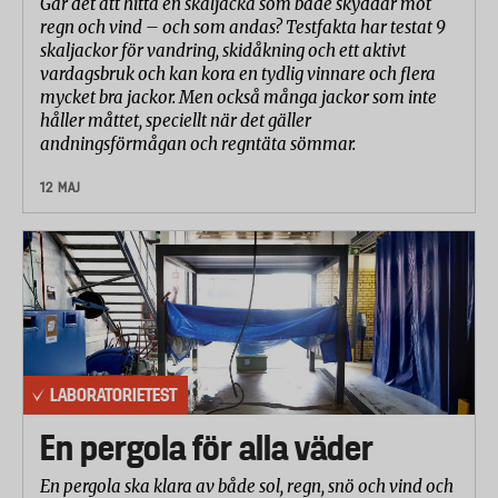
Går det att hitta en skaljacka som både skyddar mot
regn och vind – och som andas? Testfakta har testat 9
skaljackor för vandring, skidåkning och ett aktivt
vardagsbruk och kan kora en tydlig vinnare och flera
mycket bra jackor. Men också många jackor som inte
håller måttet, speciellt när det gäller
andningsförmågan och regntäta sömmar.
12 MAJ
LABORATORIETEST
En pergola för alla väder
En pergola ska klara av både sol, regn, snö och vind och