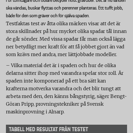
För tomtägare och odlare betyder höst grävtider. Det är nu landen
ska vändas, buskar flyttas och perenner planteras. Ett tufft jobb,
både för den som gräver och för själva spaden.
Testfaktas test av åtta olika märken visar att det är
stora skillnader på hur mycket olika spadar tål innan
de går sönder. Med vissa spadar får man också lägga
ner betydligt mer kraft för att få jobbet gjort än vad
som krävs med andra, mer lättjobbade modeller.
– Vilka material det är i spaden och hur de olika
delarna sitter ihop med varandra spelar stor roll. Är
spaden inte komponerad på ett bra sätt kan
krafterna motverka varandra och det blir tungt att
arbeta med den, den känns bångstyrig, säger Bengt-
Göran Pripp, provningstekniker på Svensk
maskinprovning i Alnarp.
TABELL MED RESULTAT FRÅN TESTET