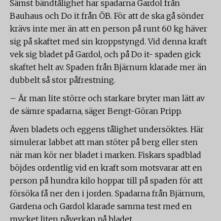
Sämst bändtålighet har spadarna Gardol från
Bauhaus och Do it från ÖB. För att de ska gå sönder
krävs inte mer än att en person på runt 60 kg häver
sig på skaftet med sin kroppstyngd. Vid denna kraft
vek sig bladet på Gardol, och på Do it- spaden gick
skaftet helt av. Spaden från Bjärnum klarade mer än
dubbelt så stor påfrestning.
– Är man lite större och starkare bryter man lätt av
de sämre spadarna, säger Bengt-Göran Pripp.
Även bladets och eggens tålighet undersöktes. Här
simulerar labbet att man stöter på berg eller sten
när man kör ner bladet i marken. Fiskars spadblad
böjdes ordentlig vid en kraft som motsvarar att en
person på hundra kilo hoppar till på spaden för att
försöka få ner den i jorden. Spadarna från Bjärnum,
Gardena och Gardol klarade samma test med en
mycket liten påverkan på bladet.