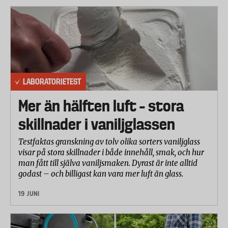
• Yes Platinum
• Yes Powerdrops
• Finish All in 1
• Finish Quantum
• Skona
• Änglamark
LABORATORIETEST
• Eldorad
Mer än hälften luft – stora
• Sun All in 1
skillnader i vaniljglassen
Laboratorietestet har utförts enligt en internationell
teststandard framtagen av IKW. IKW är ett
Testfaktas granskning av tolv olika sorters vaniljglass
branschorgan för producenter av kosmetika- och
visar på stora skillnader i både innehåll, smak, och hur
rengöringsprodukter med totalt cirka 393
man fått till själva vaniljsmaken. Dyrast är inte alltid
godast – och billigast kan vara mer luft än glass.
medlemmar.
19 JUNI
Disk/rengöringseffekten har testats på sammanlagt
8 olika typer av matrester/fläckar som utifrån sin
komposition kan delas in i tre kategorier (blekbara,