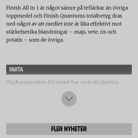
Finish All in 1 är något sämre på tefläckar än övriga
toppmedel och Finish Quantums totalbetyg dras
ned något av att medlet inte är lika effektivt mot
stärkelserika blandningar – majs, vete, ris och
potatis – som de övriga.
FAKTA
Utgångspunkten för testet har varit att jämföra
disk/rengöringseffektivitet för ett representativt
urval av produkter på den svenska marknaden.
Kriterier för urvalet har varit de vanligaste
fabrikaten av maskindiskmedel på den svenska
marknaden.
FLER NYHETER
Produkturvalet omfattar följande produkter: