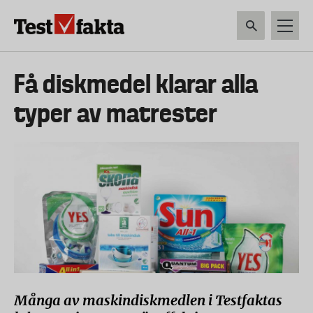
Hoppa
till
huvudinnehåll
HEM & HUSHÅLL
TEKNIK
LIVSMEDEL
VERKTYG & TRÄDGÅRDSREDSK
Huvudmeny
Få diskmedel klarar alla
ny
typer av matrester
Många av maskindiskmedlen i Testfaktas