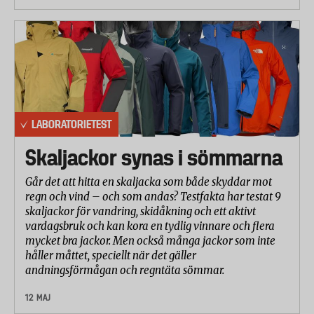
har genomfört samtliga testmoment i mjukt vatten
och vid en disktemperatur på 50 grader Celsius.
De redovisade resultaten, som ligger till grund för
betygsättningen, är medelvärdet av resultatet från
fem diskar per diskmedel och matrest/fläck.
LABORATORIETEST
Resultaten från de olika delmomenten i testet har
betygsatts på en skala från 1 till 5 där 5 är bäst.
Skaljackor synas i sömmarna
Går det att hitta en skaljacka som både skyddar mot
regn och vind – och som andas? Testfakta har testat 9
skaljackor för vandring, skidåkning och ett aktivt
vardagsbruk och kan kora en tydlig vinnare och flera
mycket bra jackor. Men också många jackor som inte
håller måttet, speciellt när det gäller
andningsförmågan och regntäta sömmar.
12 MAJ