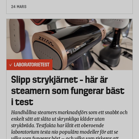
24 MARS
LABORATORIETEST
Slipp strykjärnet – här är
steamern som fungerar bäst
i test
Handhållna steamers marknadsförs som ett snabbt och
enkelt sätt att släta ut skrynkliga kläder utan
strykbräda. Testfakta har låtit ett oberoende
laboratorium testa nio populära modeller för att se
vilka som fungerar bäst – och vilka som riskerar att