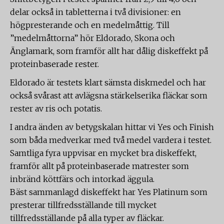
delar också in tabletterna i två divisioner: en
högpresterande och en medelmåttig. Till
”medelmåttorna” hör Eldorado, Skona och
Änglamark, som framför allt har dålig diskeffekt på
proteinbaserade rester.
Eldorado är testets klart sämsta diskmedel och har
också svårast att avlägsna stärkelserika fläckar som
rester av ris och potatis.
I andra änden av betygskalan hittar vi Yes och Finish
som båda medverkar med två medel vardera i testet.
Samtliga fyra uppvisar en mycket bra diskeffekt,
framför allt på proteinbaserade matrester som
inbränd köttfärs och intorkad äggula.
Bäst sammanlagd diskeffekt har Yes Platinum som
presterar tillfredsställande till mycket
tillfredsställande på alla typer av fläckar.