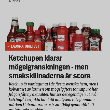
17 MARS
LABORATORIETEST
Ketchupen klarar
mögelgranskningen - men
smakskillnaderna är stora
Ketchup är vardagsmat i de flesta svenska hem, men i
kölvattnet av larmen om mögelgifter i tomatpuré har
frågan fått ny aktualitet: hur ser det egentligen ut i vår
ketchup? Testfakta har låtit analysera tolv populära
märken i laboratorium och samtidigt genomfört ett
omfattande smaktest.