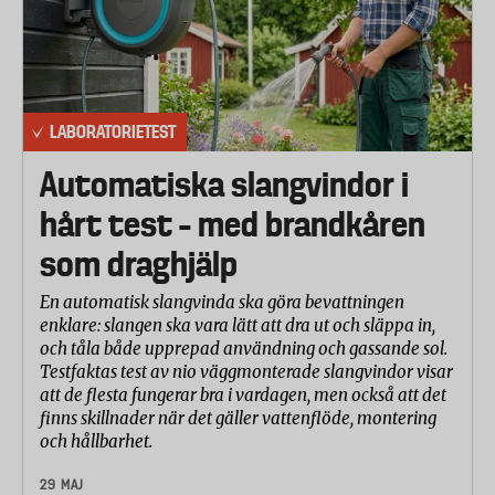
proteinbaserade och stärkelsebaserade).
Blekbara fläckar
Intorkat te (bärare - muggar i porslin).
Proteinbaserade rester
LABORATORIETEST
Inbränd köttfärs (bärare - tallrikar i porslin), inbränd
Automatiska slangvindor i
mjölk (bärare skål i porslin), intorkad ägg/mjölk
(bärare - plåtar i rostfritt stål), intorkad äggula
hårt test – med brandkåren
(bärare plåt i rostfritt stål).
som draghjälp
Stärkelsebaserade rester
En automatisk slangvinda ska göra bevattningen
Intorkad havregrynsgröt (bärare - tallrikar i porslin),
enklare: slangen ska vara lätt att dra ut och släppa in,
intorkad risstärkelse (bärare -tallrikar i porslin)
och tåla både upprepad användning och gassande sol.
samt en mix av fyra olika typer intorkade
Testfaktas test av nio väggmonterade slangvindor visar
att de flesta fungerar bra i vardagen, men också att det
stärkelsebaserade rester (bärare - tallrikar i porslin).
finns skillnader när det gäller vattenflöde, montering
Vatten klassas som hårt, medelhårt eller mjukt.
och hållbarhet.
Huvuddelen av Sveriges befolkning har ett vatten
29 MAJ
som klassas som mjukt på sin hemort. Laboratoriet