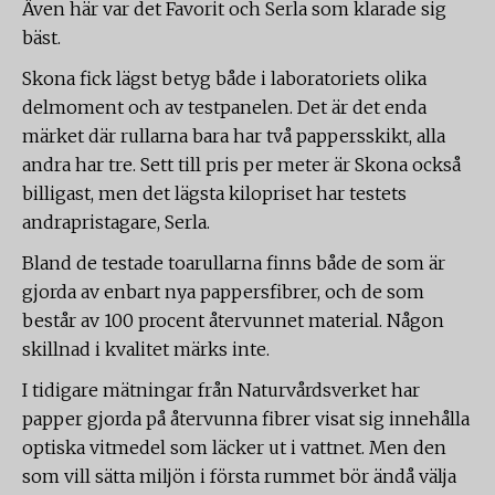
Även här var det Favorit och Serla som klarade sig
bäst.
Skona fick lägst betyg både i laboratoriets olika
delmoment och av testpanelen. Det är det enda
märket där rullarna bara har två pappersskikt, alla
andra har tre. Sett till pris per meter är Skona också
billigast, men det lägsta kilopriset har testets
andrapristagare, Serla.
Bland de testade toarullarna finns både de som är
gjorda av enbart nya pappersfibrer, och de som
består av 100 procent återvunnet material. Någon
skillnad i kvalitet märks inte.
I tidigare mätningar från Naturvårdsverket har
papper gjorda på återvunna fibrer visat sig innehålla
optiska vitmedel som läcker ut i vattnet. Men den
som vill sätta miljön i första rummet bör ändå välja