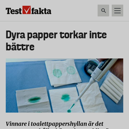
Hoppa
till
huvudinnehåll
HEM & HUSHÅLL
TEKNIK
LIVSMEDEL
VERKTYG & TRÄDGÅRDSREDSK
Huvudmeny
Dyra papper torkar inte
ny
bättre
Vinnare i toalettpappershyllan är det