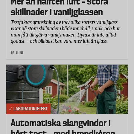
Mer än hälften luft – stora
• Hållfasthet
skillnader i vaniljglassen
Fyra lager av varje papperssort lades samman. Detta
fixerades och 0,5 ml vatten hälldes på. Labbet mätte
Testfaktas granskning av tolv olika sorters vaniljglass
sedan vilken kraft som krävdes för att penetrera det
visar på stora skillnader i både innehåll, smak, och hur
fuktiga pappret.
man fått till själva vaniljsmaken. Dyrast är inte alltid
godast – och billigast kan vara mer luft än glass.
• Paneltest
19 JUNI
12 personer, sex kvinnor och sex män i olika åldrar
bedömde papprets lenhet och om papprets rivs av
som man önskar. Panelen fick inte veta vilket
papper som var vilket.
LABORATORIETEST
Automatiska slangvindor i
hårt test – med brandkåren