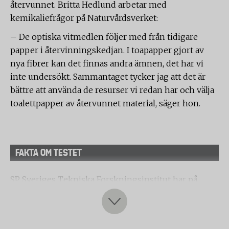
återvunnet. Britta Hedlund arbetar med
kemikaliefrågor på Naturvårdsverket:
– De optiska vitmedlen följer med från tidigare
papper i återvinningskedjan. I toapapper gjort av
nya fibrer kan det finnas andra ämnen, det har vi
inte undersökt. Sammantaget tycker jag att det är
bättre att använda de resurser vi redan har och välja
toalettpapper av återvunnet material, säger hon.
FAKTA OM TESTET
SP Sveriges Tekniska Forskningsinstitut har på
uppdrag av Testfakta jämfört åtta olika sorters
toalettpapper på den svenska marknaden.
Testet bestod av följande delar: