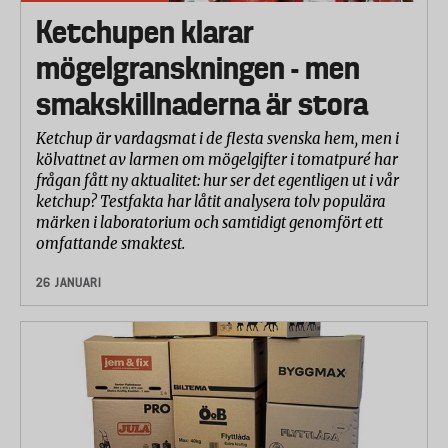
Ketchupen klarar
mögelgranskningen - men
smakskillnaderna är stora
Ketchup är vardagsmat i de flesta svenska hem, men i
kölvattnet av larmen om mögelgifter i tomatpuré har
frågan fått ny aktualitet: hur ser det egentligen ut i vår
ketchup? Testfakta har låtit analysera tolv populära
märken i laboratorium och samtidigt genomfört ett
omfattande smaktest.
26 JANUARI