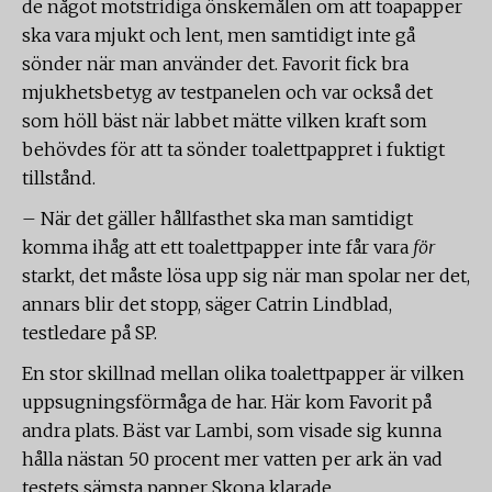
de något motstridiga önskemålen om att toapapper
ska vara mjukt och lent, men samtidigt inte gå
sönder när man använder det. Favorit fick bra
mjukhetsbetyg av testpanelen och var också det
som höll bäst när labbet mätte vilken kraft som
behövdes för att ta sönder toalettpappret i fuktigt
tillstånd.
– När det gäller hållfasthet ska man samtidigt
komma ihåg att ett toalettpapper inte får vara
för
starkt, det måste lösa upp sig när man spolar ner det,
annars blir det stopp, säger Catrin Lindblad,
testledare på SP.
En stor skillnad mellan olika toalettpapper är vilken
uppsugningsförmåga de har. Här kom Favorit på
andra plats. Bäst var Lambi, som visade sig kunna
hålla nästan 50 procent mer vatten per ark än vad
testets sämsta papper Skona klarade.