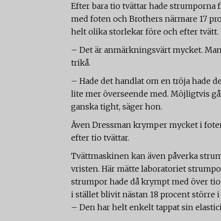
Efter bara tio tvättar hade strumporn
med foten och Brothers närmare 17 proc
helt olika storlekar före och efter tvätt.
– Det är anmärkningsvärt mycket. Man b
trikå.
– Hade det handlat om en tröja hade de
lite mer överseende med. Möjligtvis går
ganska tight, säger hon.
Även Dressman krymper mycket i foten
efter tio tvättar.
Tvättmaskinen kan även påverka strumpo
vristen. Här mätte laboratoriet strumpor
strumpor hade då krympt med över tio
i stället blivit nästan 18 procent större
– Den har helt enkelt tappat sin elastic