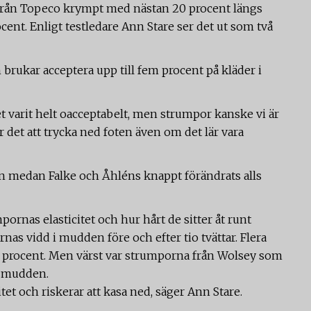
a från Topeco krympt med nästan 20 procent längs
ent. Enligt testledare Ann Stare ser det ut som två
rukar acceptera upp till fem procent på kläder i
t varit helt oacceptabelt, men strumpor kanske vi är
 det att trycka ned foten även om det lär vara
 medan Falke och Åhléns knappt förändrats alls
rnas elasticitet och hur hårt de sitter åt runt
nas vidd i mudden före och efter tio tvättar. Flera
 procent. Men värst var strumporna från Wolsey som
 i mudden.
itet och riskerar att kasa ned, säger Ann Stare.