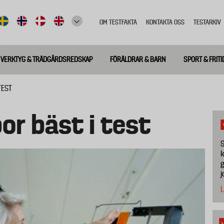
OM TESTFAKTA
KONTAKTA OSS
TESTARKIV
Top
meny
VERKTYG & TRÄDGÅRDSREDSKAP
FÖRÄLDRAR & BARN
SPORT & FRITI
TEST
or bäst i test
S
k
g
j
L