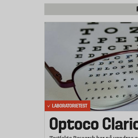
Dimensionsförändringar efter tvätt
Strumpornas fotlängd och vidd i mudden
mätningarna sträcktes strumporna först u
minuter.
Noppning efter tvätt
Laboratoriet gjorde en visuell bedömn
efter tio tvättar. Bedömningen gjordes på 
LABORATORIETEST
Optoco Clari