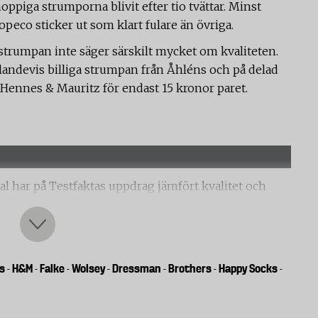
oppiga strumporna blivit efter tio tvättar. Minst
peco sticker ut som klart fulare än övriga.
å strumpan inte säger särskilt mycket om kvaliteten.
landevis billiga strumpan från Åhléns och på delad
Hennes & Mauritz för endast 15 kronor paret.
al har på Testfaktas uppdrag jämfört kvalitet och
 ullväv i en nötningsapparat till dess att det var ett
 går hål. Ju fler antal varv som strumpan klarar desto
s
H&M
Falke
Wolsey
Dressman
Brothers
Happy Socks
-
-
-
-
-
-
-
v varje strumpa (häl, sula och tå). Resultatet är ett