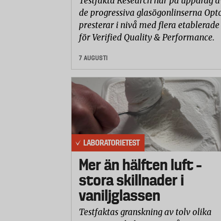
Testfakta Research har på uppdrag a
de progressiva glasögonlinserna Opto
presterar i nivå med flera etablerade
för Verified Quality & Performance.
7 AUGUSTI
LABORATORIETEST
Mer än hälften luft –
stora skillnader i
vaniljglassen
Testfaktas granskning av tolv olika