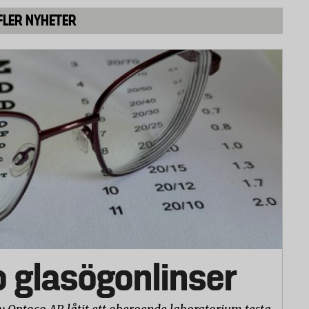
FLER NYHETER
 mättes före och efter tio tvättar. Innan
t på en träfot och därefter fick de vila i 20
ing av strumpornas utseende (noppor och ludd)
en skala från 1 till 3 där 3 är bäst.
o glasögonlinser