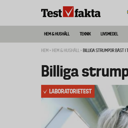
Hoppa
till
huvudinnehåll
HEM & HUSHÅLL
TEKNIK
LIVSMEDEL
Huvudmeny
ny
HEM
HEM & HUSHÅLL
BILLIGA STRUMPOR BÄST I 
Länkstig
Billiga strump
LABORATORIETEST