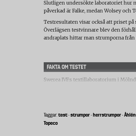
Slutligen undersökte laboratoriet hur n
påverkad är Falke, medan Wolsey och To
Testresultaten visar också att priset p
Överlägsen testvinnare blev den förhål
andraplats hittar man strumporna från 
FAKTA OM TESTET
Swerea IVF:s textillaboratorium i Mölnd
hållbarhet på åtta olika herrstrumpor.
Slitstyrka
Strumporna nöttes mot en standardiserad
litet tunnslitet område precis innan det
test
strumpor
herrstrumpor
Åhlén
Taggar:
-
-
-
bättre. Sex prover togs från olika delar a
Topeco
medelvärde från de olika proverna.