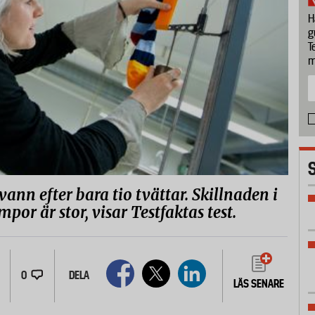
H
g
T
m
nn efter bara tio tvättar. Skillnaden i
por är stor, visar Testfaktas test.
0
DELA
LÄS SENARE