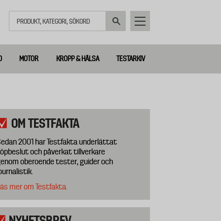
Sök
D
MOTOR
KROPP & HÄLSA
TESTARKIV
OM TESTFAKTA
edan 2001 har Testfakta underlättat
öpbeslut och påverkat tillverkare
enom oberoende tester, guider och
ournalistik.
äs mer om Testfakta.
NYHETSBREV