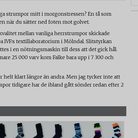
liga strumpor mitt i morgonstressen? En tå som
len när du sätter ned foten mot golvet.
i kvalitet mellan vanliga herrstrumpor skickade
rea IVF:s textillaboratorium i Mölndal. Slitstyrkan
s i en nötningsmaskin till dess att det gick hål.
re 25 000 varv kom Falke bara upp i 7 300 och
r helt klart längre än andra. Men jag tycker inte att
umpor tidigare har de ibland gått sönder redan efter 2