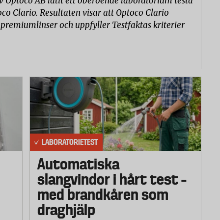
v Optoco AB låtit ett oberoende laboratorium testa
co Clario. Resultaten visar att Optoco Clario
 premiumlinser och uppfyller Testfaktas kriterier
LABORATORIETEST
Automatiska
slangvindor i hårt test –
med brandkåren som
draghjälp