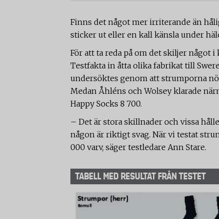
Finns det något mer irriterande än hå
sticker ut eller en kall känsla under hä
För att ta reda på om det skiljer något 
Testfakta in åtta olika fabrikat till Swe
undersöktes genom att strumporna nötte
Medan Åhléns och Wolsey klarade närma
Happy Socks 8 700.
– Det är stora skillnader och vissa hålle
någon är riktigt svag. När vi testat str
000 varv, säger testledare Ann Stare.
TABELL MED RESULTAT FRÅN TESTET