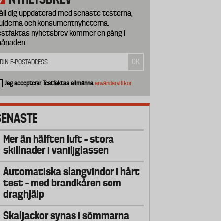
åll dig uppdaterad med senaste testerna,
uiderna och konsumentnyheterna.
estfaktas nyhetsbrev kommer en gång i
ånaden.
Jag accepterar Testfaktas allmänna
användarvillkor
SENASTE
Mer än hälften luft – stora
skillnader i vaniljglassen
Automatiska slangvindor i hårt
test – med brandkåren som
draghjälp
Skaljackor synas i sömmarna