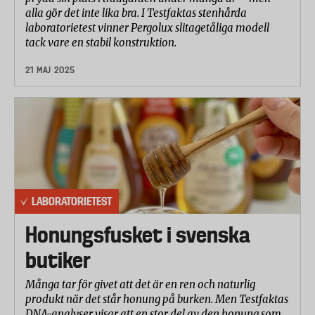
var testvinnaren Reima. Mot den kunde
alla gör det inte lika bra. I Testfaktas stenhårda
sandpappret snurra i 10500 varv innan tyget
laboratorietest vinner Pergolux slitagetåliga modell
tack vare en stabil konstruktion.
gick sönder.
– De som klarar 10 000, men även 7000 eller
21 MAJ 2025
4000 är väldigt hållbara, säger Ann Stare.
– Över lag fick de flesta overallerna höga och
bra resultat här, många har förbättrat sig
jämfört med det test vi gjorde förra året.
Den höga slitagetåligheten i Reimas overall
gjorde att den blev bäst i test, trots att den inte
LABORATORIETEST
fick maxbetyg för vattentäthet.
Honungsfusket i svenska
Sämst slitagetålighet hade overallen Celavi fån
Brands4kids som bara klarade 500 varv.
butiker
Andning
Många tar för givet att det är en ren och naturlig
Laboratoriet testade också hur mycket
produkt när det står honung på burken. Men Testfaktas
vattenånga overallerna släpper igenom, alltså
DNA-analyser visar att en stor del av den honung som