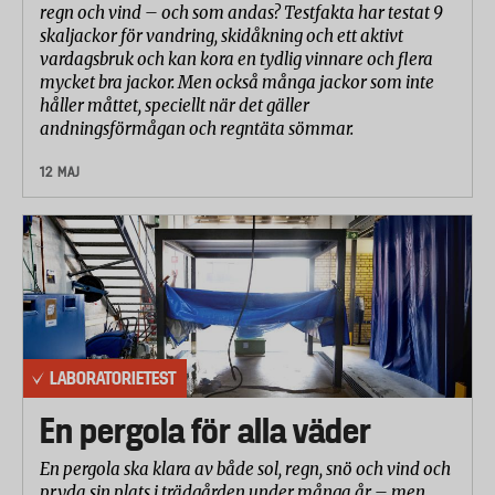
regn och vind – och som andas? Testfakta har testat 9
resultat på vattentätheten i förra årets test. Enligt
skaljackor för vandring, skidåkning och ett aktivt
Agneta Häll som jobbar med produktkvalitet på
vardagsbruk och kan kora en tydlig vinnare och flera
Lindex har man bytt yttertyget på overallen till årets
mycket bra jackor. Men också många jackor som inte
håller måttet, speciellt när det gäller
modell. Men det ska enligt henne inte påverka.
andningsförmågan och regntäta sömmar.
– Vi har testat det här också och nått tio meter i våra
tester. Det ska vara vattentätt.
12 MAJ
Plaggen gnuggas med sandpapper
För att simulera slitaget som overaller normalt
utsätts för, gnuggade laboratoriet plaggen med
sandpapper.
– Barnen kryper runt i sandlådan, eller kanar
ner för backar där det kanske inte är så mycket
LABORATORIETEST
snö. De rör sig ju på ett helt annat sätt än vi
vuxna, och det är sådana påfrestningar som vi
En pergola för alla väder
försökt efterlikna, säger Ann Stare.
En pergola ska klara av både sol, regn, snö och vind och
Den overall som verkligen utmärkte sig här
pryda sin plats i trädgården under många år – men