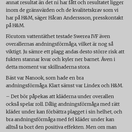
annat resultat än det ni har fått och resultatet ligger
inom de gränsvärden och de kvalitetskrav som vi
har på H&M, säger Håcan Anderssson, presskontakt
på H&M.
Förutom vattentäthet testade Swerea IVF även
overallernas andningsförmåga, vilket är nog så
viktigt. Ju sämre ett plagg andas desto större risk att
fukten stannar kvar och kyler ner barnet. Även i
detta moment var skillnaderna stora.
Bäst var Nanook, som hade en bra
andningsförmåga. Klart sämst var Lindex och H&M.
– Det bör påpekas att kläderna under overallen
också spelar roll. Dålig andningsförmåga med rätt
kläder under kan förbättra plagget i sin helhet, och
bra andningsförmåga med fel kläder under kan
alltså ta bort den positiva effekten. Men om man