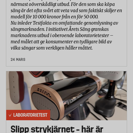
inte klarar det. Det finns ingen egen symbol för
närmast oöverskådligt utbud. För den som ska köpa
torkskåp på tvättinstruktionen, och det är bara
säng är det ofta svårt att veta vad som faktiskt skiljer en
modell för 10 000 kronor från en för 50 000.
några av fabrikaten som nämner det i det
Nu inleder Testfakta en omfattande genomlysning av
finstilta.
sängmarknaden. I initiativet Årets Säng granskas
marknadens utbud i oberoende laboratorietester –
Kappahl, Stadium, Polarn&Pyret och Lindex
med målet att ge konsumenter en tydligare bild av
uppger alla att deras overaller inte tål
vilka sängar som verkligen håller måttet.
torktumling, men att de tål torkskåp vid låg
temperatur. Men vad låg temperatur innebär
24 MARS
anges inte.
– Det är för att olika torkskåp har olika
beteckningar för hur varmt det är, säger Agneta
Häll på Lindex.
– På en del står det i grader, på andra är det ett
antal prickar. Men för vår overall ska man
välja det lägsta som står på torkskåpet. Det
LABORATORIETEST
sitter ett vattentätt membran på insidan av
Slipp strykjärnet – här är
materialet och blir det för varmt så riskerar det