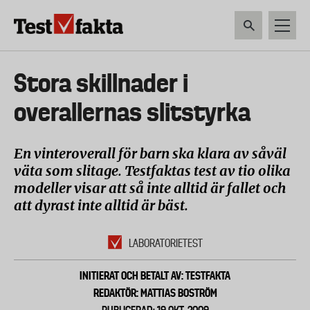
Hoppa
till
huvudinnehåll
HEM & HUSHÅLL
TEKNIK
LIVSMEDEL
VERKTYG & TRÄDGÅRDSREDSK
Huvudmeny
Stora skillnader i
ny
overallernas slitstyrka
En vinteroverall för barn ska klara av såväl
väta som slitage. Testfaktas test av tio olika
modeller visar att så inte alltid är fallet och
att dyrast inte alltid är bäst.
LABORATORIETEST
INITIERAT OCH BETALT AV: TESTFAKTA
REDAKTÖR: MATTIAS BOSTRÖM