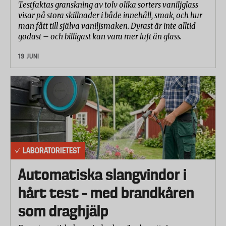
bete sig när man börja använda och tvätta dem.
Testfaktas granskning av tolv olika sorters vaniljglass
visar på stora skillnader i både innehåll, smak, och hur
Vatten, slit och ryck
man fått till själva vaniljsmaken. Dyrast är inte alltid
För att ta reda på hur bra overallerna kommer klara
godast – och billigast kan vara mer luft än glass.
vinterns påfrestningar har laboratoriet testat flera
19 JUNI
olika egenskaper hos plaggen. Man har mätt
vattentätheten, slitagetåligheten, och rivstyrkan.
Man har också kontrollerat hur mycket plaggen
andas, och även uppskattat deras mjukhet.
Resultaten från de olika delmomenten har sedan
fått olika tyngd när overallernas slutbetyg räknats
fram. Mest vikt har lagts vid overallernas
LABORATORIETEST
vattentäthet. Näst viktigast för slutbetyget har
slitagetåligheten varit.
Automatiska slangvindor i
Tryck från tio meter vatten
hårt test – med brandkåren
Efter att overallerna först tvättats tre gånger,
som draghjälp
testades deras vattentäthet på olika delar av plaggen: