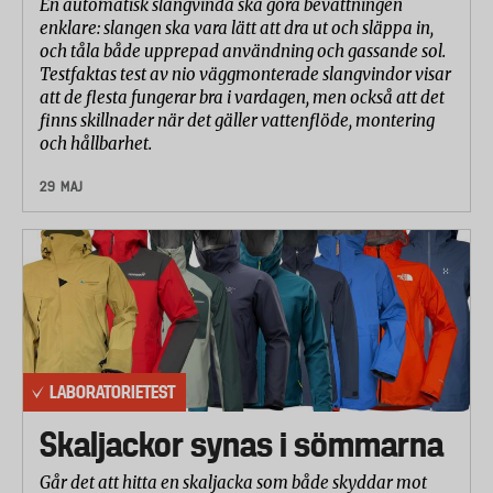
I rumpan, på armarna, överkroppen och benen. De
En automatisk slangvinda ska göra bevattningen
enklare: slangen ska vara lätt att dra ut och släppa in,
olika delarna utsattes för tryck från en vattenpelare
och tåla både upprepad användning och gassande sol.
som blev högre och högre, upp till tio meter.
Testfaktas test av nio väggmonterade slangvindor visar
Gränsen för vattentätt går vid cirka 1,5 meters
att de flesta fungerar bra i vardagen, men också att det
vattenpelare.
finns skillnader när det gäller vattenflöde, montering
och hållbarhet.
Bäst vattentäthet hade Polarn&Pyret, KappAhl,
Abeko, och Celavi från Brands4Kids, som alla klarade
29 MAJ
mer än tio meters vattenpelare. Sämst vattentäthet
hade Lindex och Ticket to Heaven där tyget på en
del ställen läckte vatten redan vid 0,5 respektive 0,6
meter.
– Det är anmärkningsvärt lågt, säger Ann Stare på
testlabbet.
LABORATORIETEST
I sin webbshop uppger Lindex att overallen Fix ska
klara tio meters vattenpelare, vilket alltså inte alls
Skaljackor synas i sömmarna
stämmer överens med de resultat som uppmättes i
Går det att hitta en skaljacka som både skyddar mot
Testfaktas test. Lindexoverallen fick ett bättre