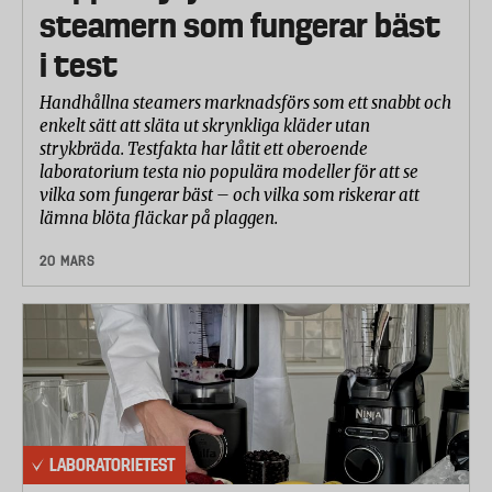
att släppa från tyget.
steamern som fungerar bäst
H&M uppger att deras overall klarar torkskåp
i test
vid låg temperatur, och torktumling vid normal
Handhållna steamers marknadsförs som ett snabbt och
temperatur. Reima skriver på
enkelt sätt att släta ut skrynkliga kläder utan
tvättinstruktionen att plagget klarar
strykbräda. Testfakta har låtit ett oberoende
torktumling och torkskåp vid låg temperatur.
laboratorium testa nio populära modeller för att se
vilka som fungerar bäst – och vilka som riskerar att
Name It klarar varken torkskåp eller tumling.
lämna blöta fläckar på plaggen.
OBS! Detta är 2011 års test av vinteroveraller.
20 MARS
Läs årets test här –
Vinteroverallerna står inte
emot blötan
.
LABORATORIETEST