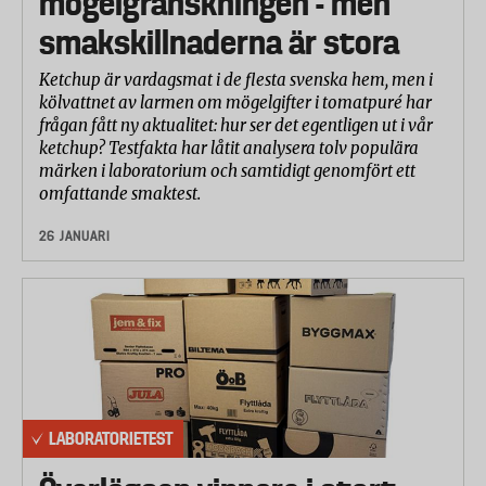
mögelgranskningen - men
smakskillnaderna är stora
Ketchup är vardagsmat i de flesta svenska hem, men i
kölvattnet av larmen om mögelgifter i tomatpuré har
frågan fått ny aktualitet: hur ser det egentligen ut i vår
ketchup? Testfakta har låtit analysera tolv populära
märken i laboratorium och samtidigt genomfört ett
omfattande smaktest.
26 JANUARI
LABORATORIETEST