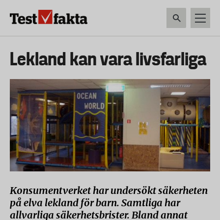
Hoppa
till
huvudinnehåll
HEM & HUSHÅLL
TEKNIK
LIVSMEDEL
VERKTYG & TRÄDGÅRDSREDSK
Huvudmeny
Lekland kan vara livsfarliga
ny
Konsumentverket har undersökt säkerheten
på elva lekland för barn. Samtliga har
allvarliga säkerhetsbrister. Bland annat