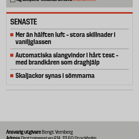
SENASTE
Mer än hälften luft – stora skillnader i
vaniljglassen
Automatiska slangvindor i hårt test –
med brandkåren som draghjälp
Skaljackor synas i sömmarna
Ansvarig utgivare
Bengt Vernberg
Adress
Drottninggatan 81A, 111 60 Stockholm