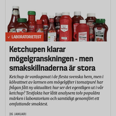
LABORATORIETEST
Ketchupen klarar
mögelgranskningen - men
smakskillnaderna är stora
Ketchup är vardagsmat i de flesta svenska hem, men i
kölvattnet av larmen om mögelgifter i tomatpuré har
frågan fått ny aktualitet: hur ser det egentligen ut i vår
ketchup? Testfakta har låtit analysera tolv populära
märken i laboratorium och samtidigt genomfört ett
omfattande smaktest.
26 JANUARI