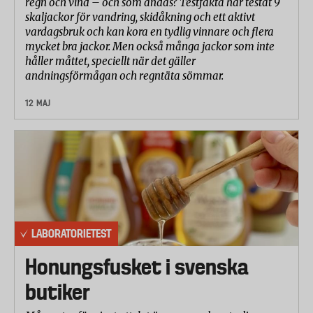
regn och vind – och som andas? Testfakta har testat 9
västen 20 procent.
skaljackor för vandring, skidåkning och ett aktivt
vardagsbruk och kan kora en tydlig vinnare och flera
mycket bra jackor. Men också många jackor som inte
håller måttet, speciellt när det gäller
andningsförmågan och regntäta sömmar.
12 MAJ
LABORATORIETEST
Honungsfusket i svenska
butiker