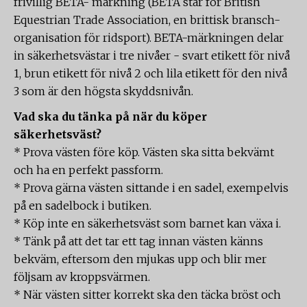
frivillig BETA- märkning (BETA står för British
Equestrian Trade Association, en brittisk bransch-
organisation för ridsport). BETA-märkningen delar
in säkerhetsvästar i tre nivåer - svart etikett för nivå
1, brun etikett för nivå 2 och lila etikett för den nivå
3 som är den högsta skyddsnivån.
Vad ska du tänka på när du köper
säkerhetsväst?
* Prova västen före köp. Västen ska sitta bekvämt
och ha en perfekt passform.
* Prova gärna västen sittande i en sadel, exempelvis
på en sadelbock i butiken.
* Köp inte en säkerhetsväst som barnet kan växa i.
* Tänk på att det tar ett tag innan västen känns
bekväm, eftersom den mjukas upp och blir mer
följsam av kroppsvärmen.
* När västen sitter korrekt ska den täcka bröst och