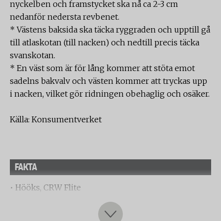
nyckelben och framstycket ska nå ca 2-3 cm
nedanför nedersta revbenet.
* Västens baksida ska täcka ryggraden och upptill gå
till atlaskotan (till nacken) och nedtill precis täcka
svanskotan.
* En väst som är för lång kommer att stöta emot
sadelns bakvalv och västen kommer att tryckas upp
i nacken, vilket gör ridningen obehaglig och osäker.
Källa: Konsumentverket
FAKTA
• Hööks, CRW Flite
• Hansbo, Top Ride Panel
• Hansbo, Säkerhetsväst