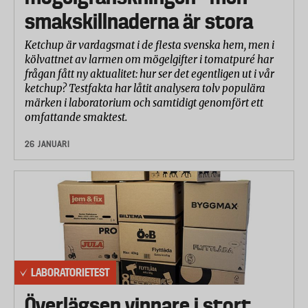
smakskillnaderna är stora
Ketchup är vardagsmat i de flesta svenska hem, men i
kölvattnet av larmen om mögelgifter i tomatpuré har
frågan fått ny aktualitet: hur ser det egentligen ut i vår
ketchup? Testfakta har låtit analysera tolv populära
märken i laboratorium och samtidigt genomfört ett
omfattande smaktest.
26 JANUARI
LABORATORIETEST
Överlägsen vinnare i stort