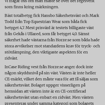
Vi frågar oss om man måste se över det regelverk
som finns kring märkningen.
Bäst totalbetyg fick Hansbo Säkerhetsväst och Mark
Todd från Top Equestrian Wear som båda fick
betyget 4,7. Mest prisvärd är testets billigaste väst
från Gekås i Ullared, som får betyget 4,0. Sämst
säkerhet hade västarna från Horze.se som båda hade
stora avvikelser mot standardens krav för tryck- och
stötdämpning, den viktigaste aspekten för en
ridväst.
InCase Riding vest från Horze.se anger dock inte
någon skyddsnivå på sin väst. Västen är inte heller
CE-märkt, vilket den måste vara för att få säljas som
säkerhetsväst. Bolaget uppger visserligen på
hemsidan att västen inte är en CE-certifierad
säkerhetsväst utan enbart en ridväst. Men västen
presenteras under samma kategori som bolagets