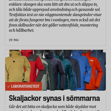
enklare: slangen ska vara lätt att dra ut och släppa in,
avvikelsen mot säkerhetsstandarden är stor eller på
och tåla både upprepad användning och gassande sol.
flera mätställen. Västar som endast testat dåligt på
Testfaktas test av nio väggmonterade slangvindor visar
ett mätställe och där avvikelsen mot standarden inte
att de flesta fungerar bra i vardagen, men också att det
är stor har fått betyget 2,0 för testmomentet.
finns skillnader när det gäller vattenflöde, montering
och hållbarhet.
Ingen av de testade västarna fick underkänt i
momenten passform, låsanordningar och fixering
29 MAJ
av stötupptagande sektioner. I momentet ryttarens
rörelseförmåga fick samtliga västar utom en
godkänt och tre västar fick en mindre anmärkning.
En väst som fått en mindre anmärkning har fått
betyget 4 och en väst som inte har fått godkänt har
fått betyget 2.
LABORATORIETEST
Resultaten från de olika delmomenten har viktats
samman enligt följande: västens stötdämpande
Skaljackor synas i sömmarna
förmåga 40 procent, västens tryckfördelande
Går det att hitta en skaljacka som både skyddar mot
förmåga 40 procent och ryttarens rörelseförmåga i