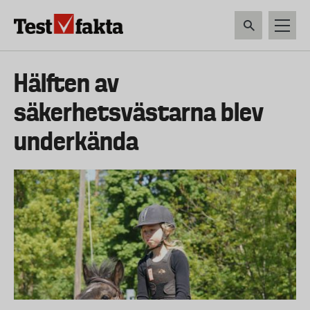
Hoppa
till
huvudinnehåll
HEM & HUSHÅLL
TEKNIK
LIVSMEDEL
VERKTYG & TRÄDGÅRDSREDSK
Huvudmeny
Hälften av
ny
säkerhetsvästarna blev
underkända