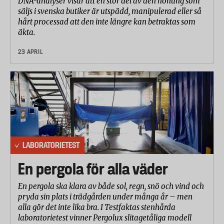
DNA-analyser visar att en stor del av den honung som
säljs i svenska butiker är utspädd, manipulerad eller så
hårt processad att den inte längre kan betraktas som
äkta.
23 APRIL
LABORATORIETEST
En pergola för alla väder
En pergola ska klara av både sol, regn, snö och vind och
pryda sin plats i trädgården under många år – men
alla gör det inte lika bra. I Testfaktas stenhårda
laboratorietest vinner Pergolux slitagetåliga modell