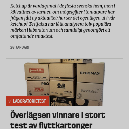
Ketchup är vardagsmat i de flesta svenska hem, men i
kölvattnet av larmen om mögelgifter i tomatpuré har
frågan fått ny aktualitet: hur ser det egentligen ut i vår
ketchup? Testfakta har låtit analysera tolv populära
märken i laboratorium och samtidigt genomfört ett
omfattande smaktest.
26 JANUARI
LABORATORIETEST
Överlägsen vinnare i stort
test av flyttkartonger