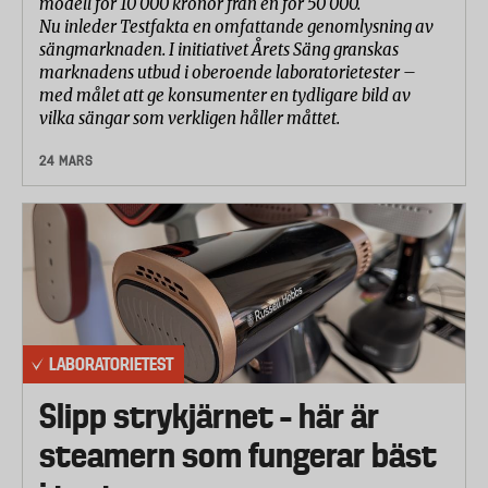
modell för 10 000 kronor från en för 50 000.
Nu inleder Testfakta en omfattande genomlysning av
sängmarknaden. I initiativet Årets Säng granskas
marknadens utbud i oberoende laboratorietester –
med målet att ge konsumenter en tydligare bild av
vilka sängar som verkligen håller måttet.
24 MARS
LABORATORIETEST
Slipp strykjärnet – här är
steamern som fungerar bäst