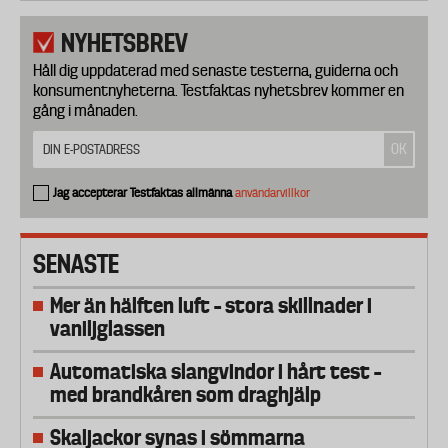
NYHETSBREV
Håll dig uppdaterad med senaste testerna, guiderna och
konsumentnyheterna. Testfaktas nyhetsbrev kommer en
gång i månaden.
Jag accepterar Testfaktas allmänna
användarvillkor
SENASTE
Mer än hälften luft – stora skillnader i
vaniljglassen
Automatiska slangvindor i hårt test –
med brandkåren som draghjälp
Skaljackor synas i sömmarna