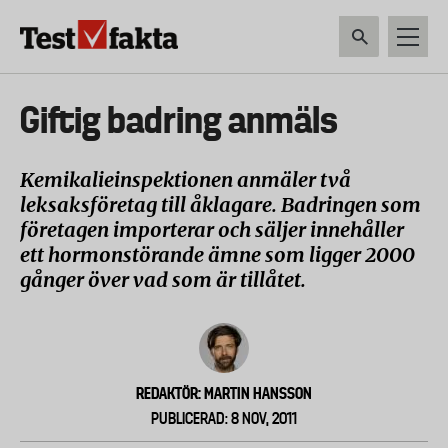
Hoppa
till
huvudinnehåll
HEM & HUSHÅLL
TEKNIK
LIVSMEDEL
VERKTYG & TRÄDGÅRDSREDSK
Huvudmeny
Giftig badring anmäls
ny
Kemikalieinspektionen anmäler två
leksaksföretag till åklagare. Badringen som
företagen importerar och säljer innehåller
ett hormonstörande ämne som ligger 2000
gånger över vad som är tillåtet.
REDAKTÖR: MARTIN HANSSON
PUBLICERAD: 8 NOV, 2011