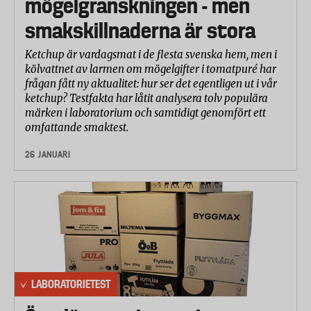
mögelgranskningen - men
smakskillnaderna är stora
Ketchup är vardagsmat i de flesta svenska hem, men i
kölvattnet av larmen om mögelgifter i tomatpuré har
frågan fått ny aktualitet: hur ser det egentligen ut i vår
ketchup? Testfakta har låtit analysera tolv populära
märken i laboratorium och samtidigt genomfört ett
omfattande smaktest.
26 JANUARI
LABORATORIETEST