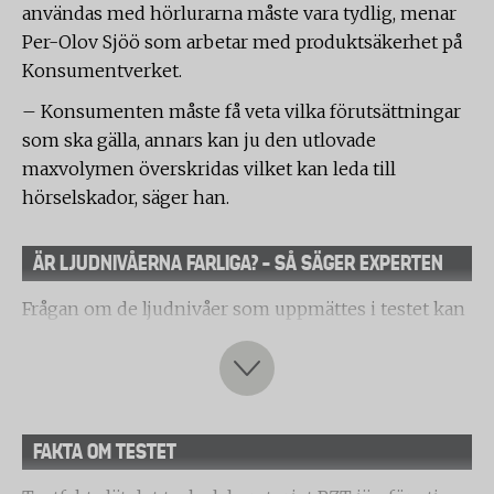
användas med hörlurarna måste vara tydlig, menar
Per-Olov Sjöö som arbetar med produktsäkerhet på
Konsumentverket.
– Konsumenten måste få veta vilka förutsättningar
som ska gälla, annars kan ju den utlovade
maxvolymen överskridas vilket kan leda till
hörselskador, säger han.
ÄR LJUDNIVÅERNA FARLIGA? – SÅ SÄGER EXPERTEN
Frågan om de ljudnivåer som uppmättes i testet kan
vara skadliga för barnen som lyssnar är inte helt lätt
att besvara. Stig Arlinger är Professor Emeritus i
Audiologi och har bland annat forskat om tinnitus
och hörselskador. Han förklarar att man måste se på
FAKTA OM TESTET
ljudnivån i kombination med hur lång tid barnet
exponeras när man bedömer risk för hörselskador.