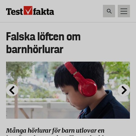
Hoppa
till
huvudinnehåll
HEM & HUSHÅLL
TEKNIK
LIVSMEDEL
VERKTYG & TRÄDGÅRDSREDSK
Huvudmeny
Falska löften om
ny
barnhörlurar
Många hörlurar för barn utlovar en