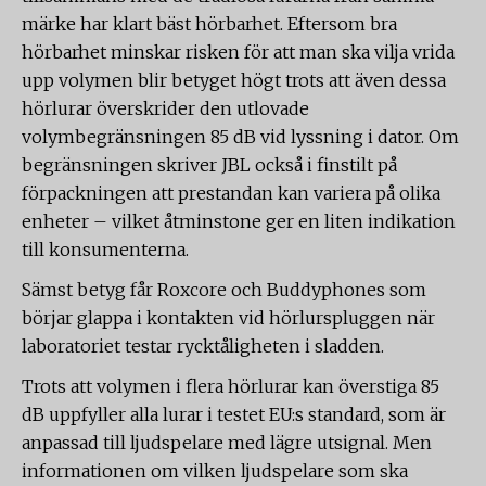
märke har klart bäst hörbarhet. Eftersom bra
hörbarhet minskar risken för att man ska vilja vrida
upp volymen blir betyget högt trots att även dessa
hörlurar överskrider den utlovade
volymbegränsningen 85 dB vid lyssning i dator. Om
begränsningen skriver JBL också i finstilt på
förpackningen att prestandan kan variera på olika
enheter – vilket åtminstone ger en liten indikation
till konsumenterna.
Sämst betyg får Roxcore och Buddyphones som
börjar glappa i kontakten vid hörlurspluggen när
laboratoriet testar rycktåligheten i sladden.
Trots att volymen i flera hörlurar kan överstiga 85
dB uppfyller alla lurar i testet EU:s standard, som är
anpassad till ljudspelare med lägre utsignal. Men
informationen om vilken ljudspelare som ska