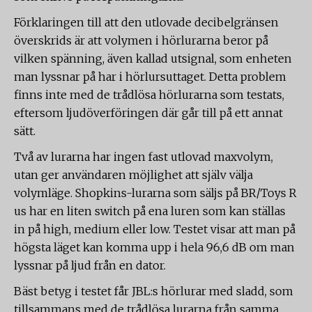
Förklaringen till att den utlovade decibelgränsen
överskrids är att volymen i hörlurarna beror på
vilken spänning, även kallad utsignal, som enheten
man lyssnar på har i hörlursuttaget. Detta problem
finns inte med de trådlösa hörlurarna som testats,
eftersom ljudöverföringen där går till på ett annat
sätt.
Två av lurarna har ingen fast utlovad maxvolym,
utan ger användaren möjlighet att själv välja
volymläge. Shopkins-lurarna som säljs på BR/Toys R
us har en liten switch på ena luren som kan ställas
in på high, medium eller low. Testet visar att man på
högsta läget kan komma upp i hela 96,6 dB om man
lyssnar på ljud från en dator.
Bäst betyg i testet får JBL:s hörlurar med sladd, som
tillsammans med de trådlösa lurarna från samma