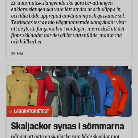
Komfort
En automatisk slangvinda ska göra bevattningen
enklare: slangen ska vara lätt att dra ut och släppa in,
En testpanel på tre personer utvärderade hur sköna
och tåla både upprepad användning och gassande sol.
hörlurarna var att ha på sig på en skala mellan 1 och
Testfaktas test av nio väggmonterade slangvindor visar
5.
att de flesta fungerar bra i vardagen, men också att det
finns skillnader när det gäller vattenflöde, montering
Hantering
och hållbarhet.
Laboratoriet utvärderade hur lätta hörlurarna är att
packa samt deras utformning över lag på en skala
29 MAJ
mellan 1 och 5. De utvärderade också hur lätt det är
att hantera uppkopplingen på de trådlösa
hörlurarna.
LABORATORIETEST
Skaljackor synas i sömmarna
Går det att hitta en skaljacka som både skyddar mot