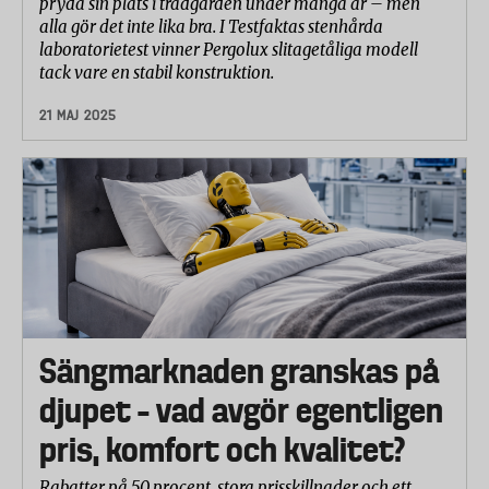
pryda sin plats i trädgården under många år – men
alla gör det inte lika bra. I Testfaktas stenhårda
laboratorietest vinner Pergolux slitagetåliga modell
tack vare en stabil konstruktion.
21 MAJ 2025
Sängmarknaden granskas på
djupet – vad avgör egentligen
pris, komfort och kvalitet?
Rabatter på 50 procent, stora prisskillnader och ett